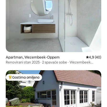
Apartman, Wezembeek-Oppem
Prosečna oce
4,9 (40)
Renovirani stan 2025 · 2 spavaće sobe · Wezembeek
tramvaj 39
Gostima omiljeno
Najuspešniji među gostima omiljenim