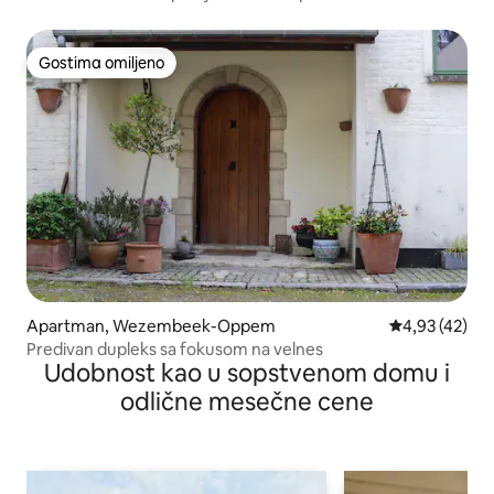
Gostima omiljeno
Gostima omiljeno
Apartman, Wezembeek-Oppem
Prosečna ocen
4,93 (42)
Predivan dupleks sa fokusom na velnes
Udobnost kao u sopstvenom domu i
odlične mesečne cene