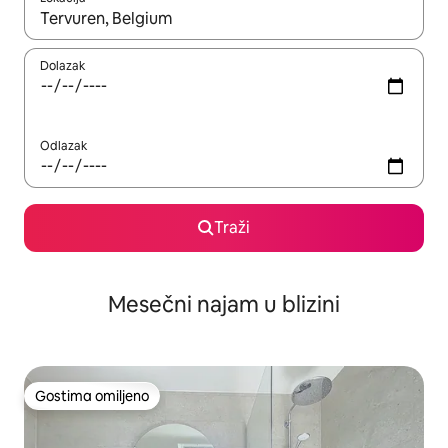
Kad su rezultati dostupni, možete da se krećete kroz njih pomoću
Dolazak
Odlazak
Traži
Mesečni najam u blizini
Gostima omiljeno
Gostima omiljeno