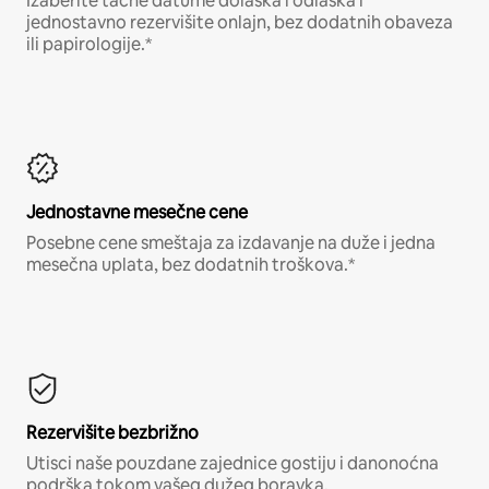
Izaberite tačne datume dolaska i odlaska i
jednostavno rezervišite onlajn, bez dodatnih obaveza
ili papirologije.*
Jednostavne mesečne cene
Posebne cene smeštaja za izdavanje na duže i jedna
mesečna uplata, bez dodatnih troškova.*
Rezervišite bezbrižno
Utisci naše pouzdane zajednice gostiju i danonoćna
podrška tokom vašeg dužeg boravka.