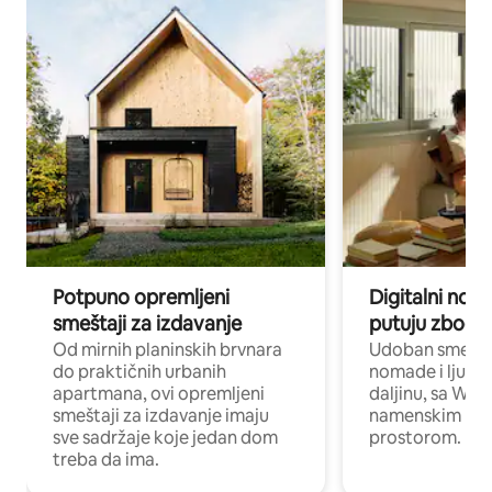
Potpuno opremljeni
Digitalni nomad
smeštaji za izdavanje
putuju zbog p
Od mirnih planinskih brvnara
Udoban smeštaj
do praktičnih urbanih
nomade i ljude 
apartmana, ovi opremljeni
daljinu, sa Wi-
smeštaji za izdavanje imaju
namenskim ra
sve sadržaje koje jedan dom
prostorom.
treba da ima.