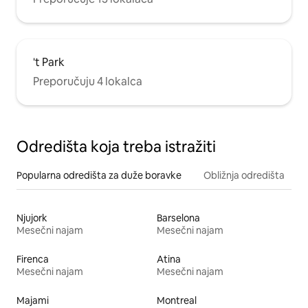
't Park
Preporučuju 4 lokalca
Odredišta koja treba istražiti
Popularna odredišta za duže boravke
Obližnja odredišta
Njujork
Barselona
Mesečni najam
Mesečni najam
Firenca
Atina
Mesečni najam
Mesečni najam
Majami
Montreal