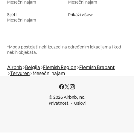
Mesečni najam
Mesečni najam
Sijetl
Prikaži više
Mesečni najam
*Mogu postojati neki izuzeci na određenim lokacijama i kod
nekih objekata.
Airbnb
Belgija
Flemish Region
Flemish Brabant
Tervuren
Mesečni najam
© 2026 Airbnb, Inc.
Privatnost
Uslovi