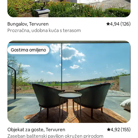
Bungalov, Tervuren
Prosečna ocena
4,94 (126)
Prozračna, udobna kuća s terasom
Gostima omiljeno
Gostima omiljeno
Objekat za goste, Tervuren
Prosečna ocena
4,92 (155)
Zaseban baštenski paviljon okružen prirodom