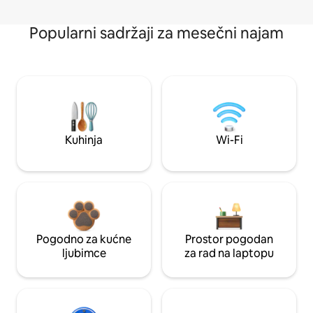
Popularni sadržaji za mesečni najam
Kuhinja
Wi-Fi
Pogodno za kućne
Prostor pogodan
ljubimce
za rad na laptopu