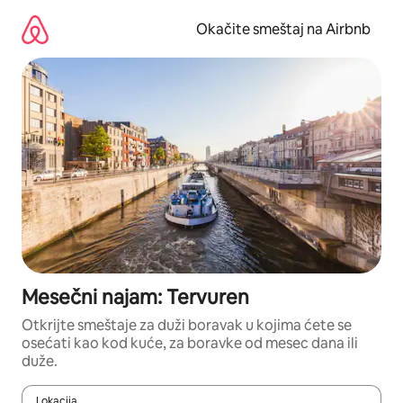
Pređi
na
Okačite smeštaj na Airbnb
sadržaj
Mesečni najam: Tervuren
Otkrijte smeštaje za duži boravak u kojima ćete se
osećati kao kod kuće, za boravke od mesec dana ili
duže.
Lokacija