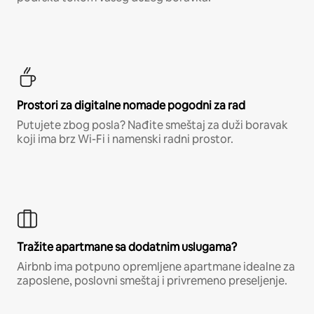
Prostori za digitalne nomade pogodni za rad
Putujete zbog posla? Nađite smeštaj za duži boravak
koji ima brz Wi-Fi i namenski radni prostor.
Tražite apartmane sa dodatnim uslugama?
Airbnb ima potpuno opremljene apartmane idealne za
zaposlene, poslovni smeštaj i privremeno preseljenje.