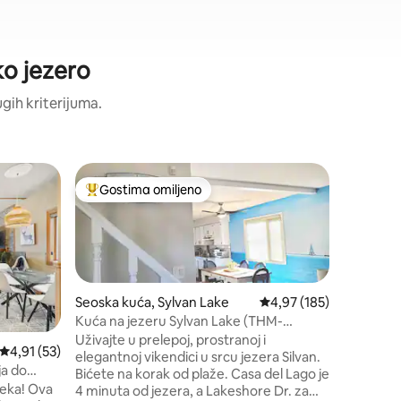
ko jezero
ugih kriterijuma.
Brvnara, 
Gostima omiljeno
Gosti
Najuspešniji među gostima omiljenim
Najuspe
Brvnara 1
Dobro do
brvnaru u
se osjeća
budete us
rustikaln
Porodičn
Seoska kuća, Sylvan Lake
Prosečna ocena 4,97 od
4,97 (185)
samo 5 m
Kuća na jezeru Sylvan Lake (THM-
Silvan s
03993/4-odrasli+djeca)
sve proda
Uživajte u prelepoj, prostranoj i
Prosečna ocena 4,91 od 5, utisaka: 53
4,91 (53)
Obezbije
elegantnoj vikendici u srcu jezera Silvan.
ja do
kadu za 4
Bićete na korak od plaže. Casa del Lago je
čeka! Ova
parkiranj
4 minuta od jezera, a Lakeshore Dr. za