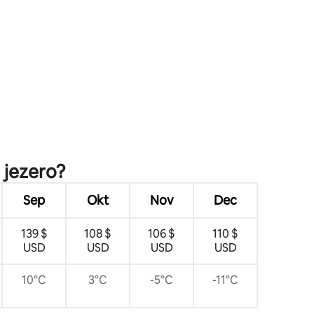
 jezero?
Sep
Okt
Nov
Dec
139 $
108 $
106 $
110 $
USD
USD
USD
USD
10°C
3°C
-5°C
-11°C