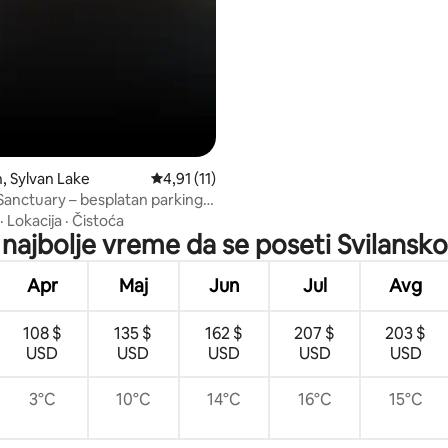
 Sylvan Lake
Prosečna ocena 4,91 od 5, utisaka: 11
4,91 (11)
Sanctuary – besplatan parking
a
·
Lokacija
·
Čistoća
 najbolje vreme da se poseti Svilansko
Apr
Maj
Jun
Jul
Avg
108 $
135 $
162 $
207 $
203 $
USD
USD
USD
USD
USD
3°C
10°C
14°C
16°C
15°C