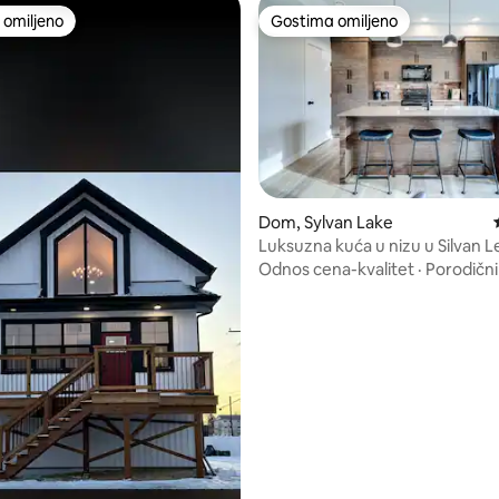
omiljeno
Gostima omiljeno
omiljeno
Gostima omiljeno
 5, utisaka: 22
Dom, Sylvan Lake
Luksuzna kuća u nizu u Silvan L
Odnos cena-kvalitet
·
Porodični