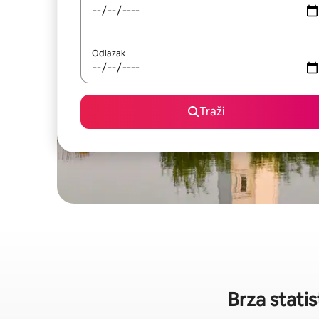
Odlazak
Traži
Brza stati