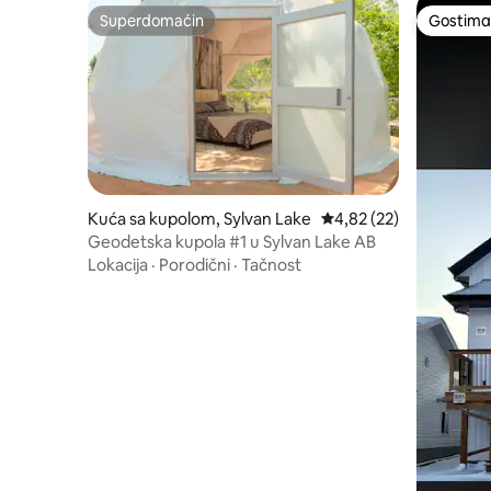
Superdomaćin
Gostima 
Superdomaćin
Gostima 
Kuća sa kupolom, Sylvan Lake
Prosečna ocena 4,82 od
4,82 (22)
Geodetska kupola #1 u Sylvan Lake AB
Lokacija
·
Porodični
·
Tačnost