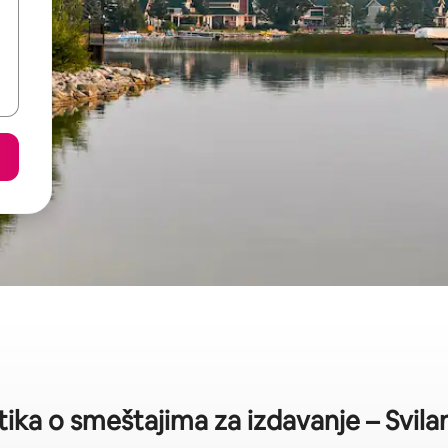
stika o smeštajima za izdavanje – Svila