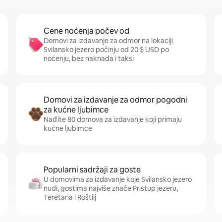
Cene noćenja počev od
Domovi za izdavanje za odmor na lokaciji
Svilansko jezero počinju od 20 $ USD po
noćenju, bez naknada i taksi
Domovi za izdavanje za odmor pogodni
za kućne ljubimce
Nađite 80 domova za izdavanje koji primaju
kućne ljubimce
Popularni sadržaji za goste
U domovima za izdavanje koje Svilansko jezero
nudi, gostima najviše znače Pristup jezeru,
Teretana i Roštilj