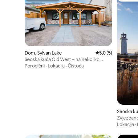
Dom, Sylvan Lake
Prosečna ocena 5,0 o
5,0 (5)
Seoska kuća Old West – na nekoliko
koraka od jezera
Porodični
·
Lokacija
·
Čistoća
Seoska ku
Zvjezdano
Lokacija
·