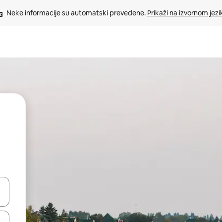
Neke informacije su automatski prevedene. 
Prikaži na izvornom jezi
oz njih pomoću strelica nagore i nadole, kao i da ih istražujte dodirom