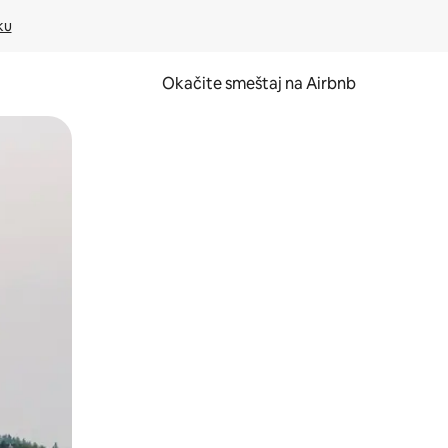
ku
Okačite smeštaj na Airbnb
 ili prevlačenjem.