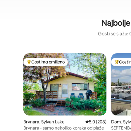
Najbolje
Gosti se slažu: 
Gostima omiljeno
Gosti
Najuspešniji među gostima omiljenim
Najuspeš
Brvnara, Sylvan Lake
Prosečna ocena 5,0 od 
5,0 (208)
Dom, Syl
Brvnara - samo nekoliko koraka od plaže
SEPTEMB