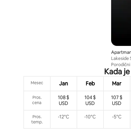
Apartman,
Lakeside 
za 2 vozil
Porodični
Kada je
Mesec
Jan
Feb
Mar
108 $
104 $
107 $
Pros.
cena
USD
USD
USD
-12°C
-10°C
-5°C
Pros.
temp.