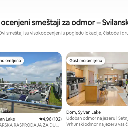
 ocenjeni smeštaji za odmor – Svilans
Ovi smeštaji su visokoocenjeni u pogledu lokacije, čistoće i dr
ma omiljeno
Gostima omiljeno
niji među gostima omiljenim
Gostima omiljeno
Dom, Sylvan Lake
Udoban odmor na jezeru | Šetn
5, utisaka: 208
van Lake
Prosečna ocena 4,96 od 5, utisaka: 102
4,96 (102)
plaže, roštilj i ognjište
Vrhunski odmor na jezeru vas 
ARSKA RASPRODAJA ZA DUGI