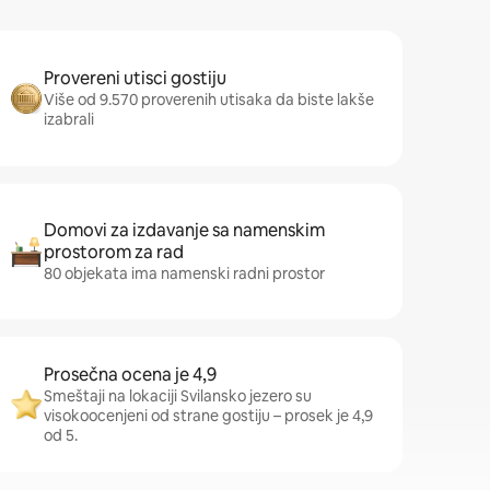
Provereni utisci gostiju
Više od 9.570 proverenih utisaka da biste lakše
izabrali
Domovi za izdavanje sa namenskim
prostorom za rad
80 objekata ima namenski radni prostor
Prosečna ocena je 4,9
Smeštaji na lokaciji Svilansko jezero su
visokoocenjeni od strane gostiju – prosek je 4,9
od 5.