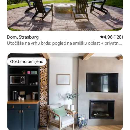
Dom, Strasburg
Prosečna ocena
4,96 (128)
Utočište na vrhu brda: pogled na amišku oblast + privatno
dvorište
Gostima omiljeno
Gostima omiljeno