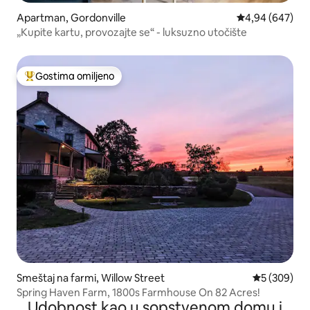
Apartman, Gordonville
Prosečna ocena 
4,94 (647)
„Kupite kartu, provozajte se“ - luksuzno utočište
Gostima omiljeno
Najuspešniji među gostima omiljenim
Smeštaj na farmi, Willow Street
Prosečna oc
5 (309)
Spring Haven Farm, 1800s Farmhouse On 82 Acres!
Udobnost kao u sopstvenom domu i