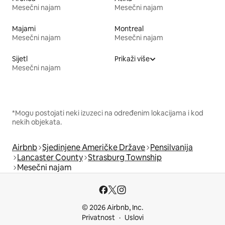
Mesečni najam
Mesečni najam
Majami
Montreal
Mesečni najam
Mesečni najam
Sijetl
Prikaži više
Mesečni najam
*Mogu postojati neki izuzeci na određenim lokacijama i kod
nekih objekata.
Airbnb
Sjedinjene Američke Države
Pensilvanija
Lancaster County
Strasburg Township
Mesečni najam
© 2026 Airbnb, Inc.
Privatnost
Uslovi