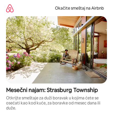
Pređi
na
Okačite smeštaj na Airbnb
sadržaj
Mesečni najam: Strasburg Township
Otkrijte smeštaje za duži boravak u kojima ćete se
osećati kao kod kuće, za boravke od mesec dana ili
duže.