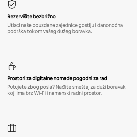
Rezervišite bezbrižno
Utisci naše pouzdane zajednice gostiju i danonoćna
podrška tokom vašeg dužeg boravka.
Prostori za digitalne nomade pogodni za rad
Putujete zbog posla? Nađite smeštaj za duži boravak
koji ima brz Wi-Fi i namenski radni prostor.