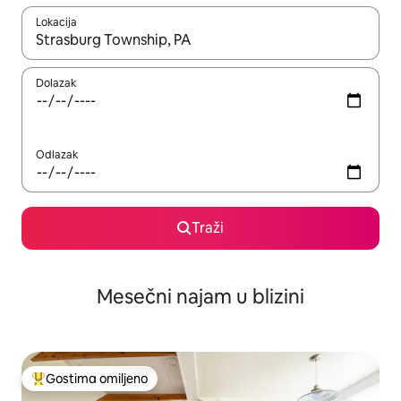
Lokacija
Kad su rezultati dostupni, možete da se krećete kroz njih pomoću
Dolazak
Odlazak
Traži
Mesečni najam u blizini
Gostima omiljeno
Najuspešniji među gostima omiljenim