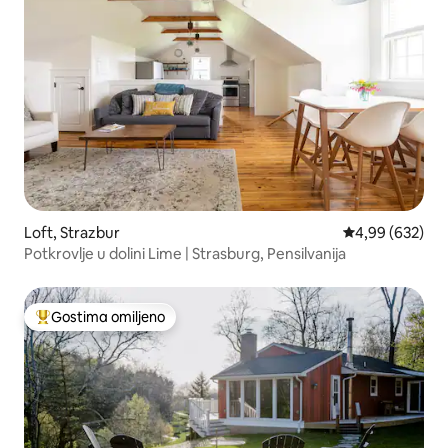
Loft, Strazbur
Prosečna ocena 
4,99 (632)
Potkrovlje u dolini Lime | Strasburg, Pensilvanija
Gostima omiljeno
Najuspešniji među gostima omiljenim