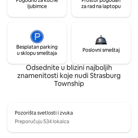
Pogodno za kućne
Prostor pogodan
ljubimce
za rad na laptopu
Besplatan parking
Poslovni smeštaj
u sklopu smeštaja
Odsednite u blizini najboljih
znamenitosti koje nudi Strasburg
Township
Pozorišta svetlosti i zvuka
Preporučuju 534 lokalca