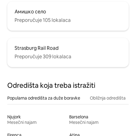
Амишко село
Preporučuje 105 lokalaca
Strasburg Rail Road
Preporučuje 309 lokalaca
Odredišta koja treba istražiti
Popularna odredišta za duže boravke
Obližnja odredišta
Njujork
Barselona
Mesečni najam
Mesečni najam
Firenca
Atina