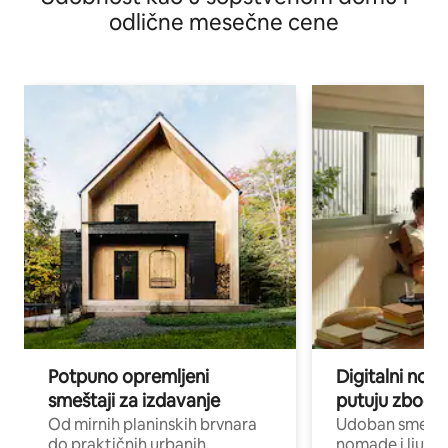
odlične mesečne cene
Potpuno opremljeni
Digitalni nomad
smeštaji za izdavanje
putuju zbog p
Od mirnih planinskih brvnara
Udoban smeštaj
do praktičnih urbanih
nomade i ljude 