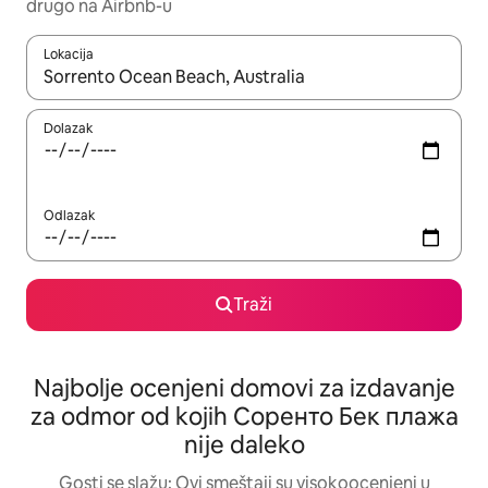
drugo na Airbnb-u
Lokacija
Kad su rezultati dostupni, možete da se krećete kroz njih pomoću
Dolazak
Odlazak
Traži
Najbolje ocenjeni domovi za izdavanje
za odmor od kojih Соренто Бек плажа
nije daleko
Gosti se slažu: Ovi smeštaji su visokoocenjeni u