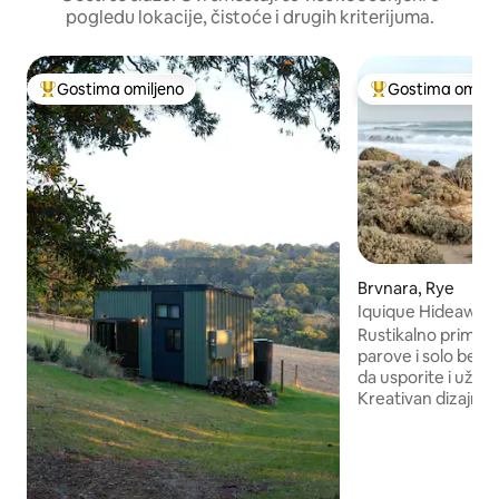
pogledu lokacije, čistoće i drugih kriterijuma.
Gostima omiljeno
Gostima omilje
Najuspešniji među gostima omiljenim
Najuspešniji međ
Brvnara, Rye
Iquique Hideaway -
Oušn Biča
Rustikalno primors
parove i solo bekst
da usporite i uživa
Kreativan dizajn p
izrađenim namešt
Udoban veliki brač
kvalitetnom posteljinom Priva
netaknutoj, nenase