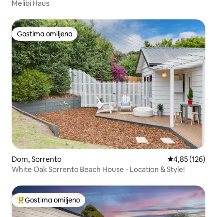
Melibi Haus
Gostima omiljeno
Gostima omiljeno
Dom, Sorrento
Prosečna ocena
4,85 (126)
White Oak Sorrento Beach House - Location & Style!
Gostima omiljeno
Najuspešniji među gostima omiljenim