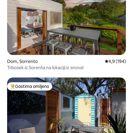
Dom, Sorrento
Prosečna ocen
4,9 (194)
Trbosek iz Sorenta na lokaciji iz snova!
Gostima omiljeno
Najuspešniji među gostima omiljenim