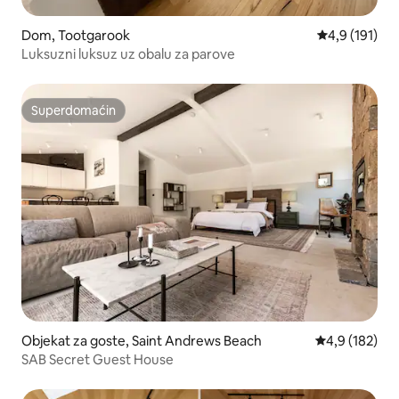
Dom, Tootgarook
Prosečna ocen
4,9 (191)
Luksuzni luksuz uz obalu za parove
Superdomaćin
Superdomaćin
Objekat za goste, Saint Andrews Beach
Prosečna ocen
4,9 (182)
SAB Secret Guest House