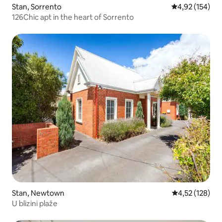
Stan, Sorrento
Prosečna ocena
4,92 (154)
126Chic apt in the heart of Sorrento
Stan, Newtown
Prosečna ocena
4,52 (128)
U blizini plaže