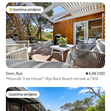
Gostima omiljeno
Najuspešniji među gostima omiljenim
Dom, Rye
Prosečna ocena
4,98 (120)
*Moonah Tree House* -Rye Back Beach retreat w/ SPA
Gostima omiljeno
Gostima omiljeno