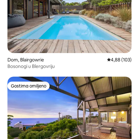
Dom, Blairgowrie
Prosečna ocena
4,88 (103)
Bosonogi u Blergovriju
Gostima omiljeno
Gostima omiljeno