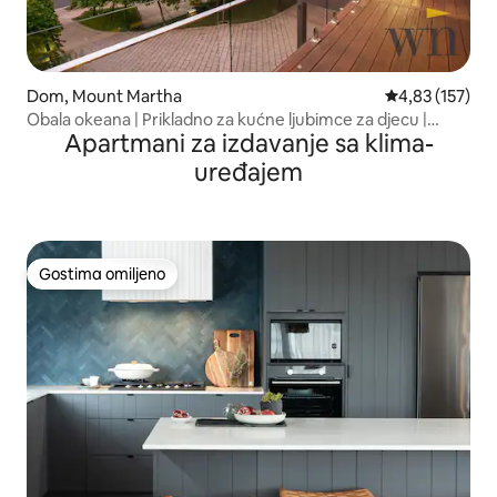
Dom, Mount Martha
Prosečna ocena
4,83 (157)
Obala okeana | Prikladno za kućne ljubimce za djecu |
Apartmani za izdavanje sa klima-
Teretana u spa centru bazena
uređajem
Gostima omiljeno
Gostima omiljeno