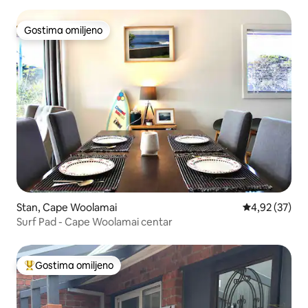
Gostima omiljeno
Gostima omiljeno
Stan, Cape Woolamai
Prosečna ocen
4,92 (37)
Surf Pad - Cape Woolamai centar
Gostima omiljeno
Najuspešniji među gostima omiljenim