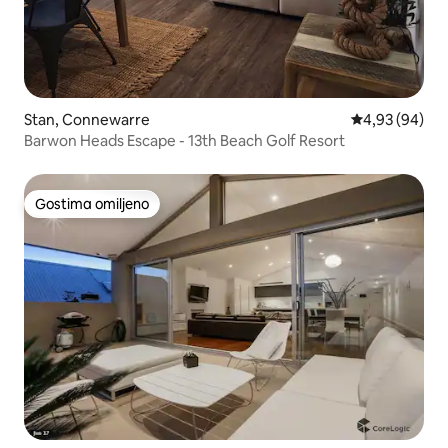
Stan, Connewarre
Prosečna ocen
4,93 (94)
Barwon Heads Escape - 13th Beach Golf Resort
Gostima omiljeno
Gostima omiljeno