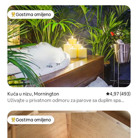
Gostima omiljeno
Najuspešniji među gostima omiljenim
Kuća u nizu, Mornington
Prosečna ocena
4,97 (493)
Uživajte u privatnom odmoru za parove sa duplim spa
centrom i vatrom
Gostima omiljeno
Najuspešniji među gostima omiljenim