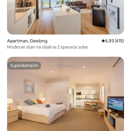
Apartman, Geelong
Prosečna ocena
4,93 (415)
Moderan stan na obali sa 2 spavaće sobe
Superdomaćin
Superdomaćin