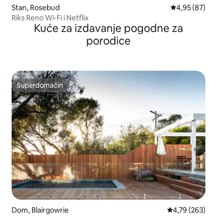
Stan, Rosebud
Prosečna ocen
4,95 (87)
Riks Reno Wi-Fi i Netflix
Kuće za izdavanje pogodne za
porodice
Superdomaćin
Superdomaćin
Dom, Blairgowrie
Prosečna ocena
4,79 (263)