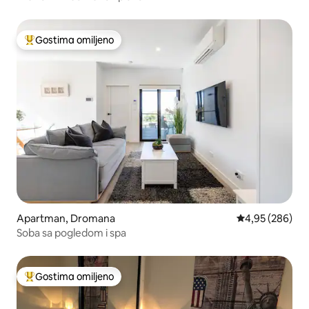
Gostima omiljeno
Najuspešniji među gostima omiljenim
Apartman, Dromana
Prosečna ocena 
4,95 (286)
Soba sa pogledom i spa
Gostima omiljeno
Najuspešniji među gostima omiljenim