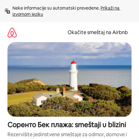
Pređi
Neke informacije su automatski prevedene. 
Prikaži na 
na
izvornom jeziku
sadržaj
Okačite smeštaj na Airbnb
Соренто Бек плажа: smeštaji u blizini
Rezervišite jedinstvene smeštaje za odmor, domove i