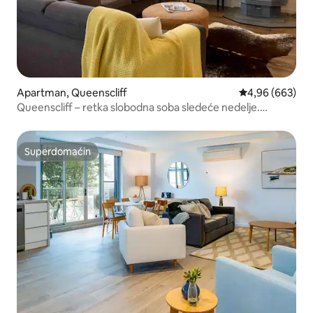
Apartman, Queenscliff
Prosečna ocena 
4,96 (663)
Queenscliff – retka slobodna soba sledeće nedelje.
Rezervišite odmah
Superdomaćin
Superdomaćin