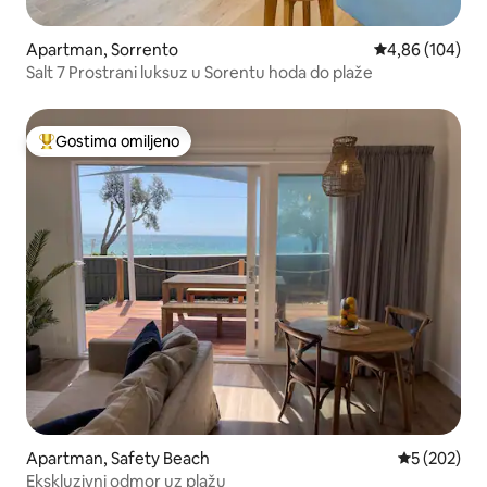
Apartman, Sorrento
Prosečna ocena
4,86 (104)
Salt 7 Prostrani luksuz u Sorentu hoda do plaže
Gostima omiljeno
Najuspešniji među gostima omiljenim
Apartman, Safety Beach
Prosečna oc
5 (202)
Ekskluzivni odmor uz plažu