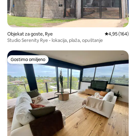
Objekat za goste, Rye
Prosečna ocena
4,95 (164)
Studio Serenity Rye - lokacija, plaža, opuštanje
Gostima omiljeno
Gostima omiljeno