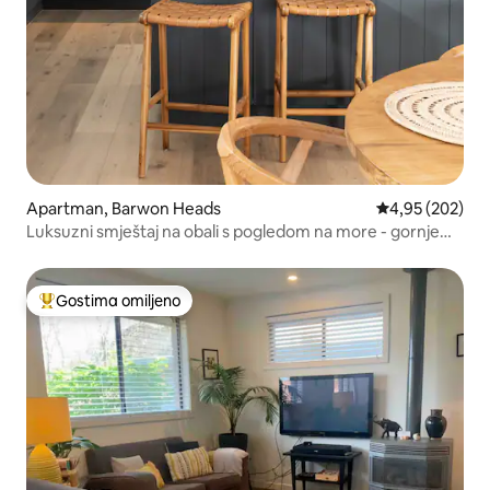
Apartman, Barwon Heads
Prosečna ocena
4,95 (202)
Luksuzni smještaj na obali s pogledom na more - gornje
potkrovlje
Gostima omiljeno
Najuspešniji među gostima omiljenim