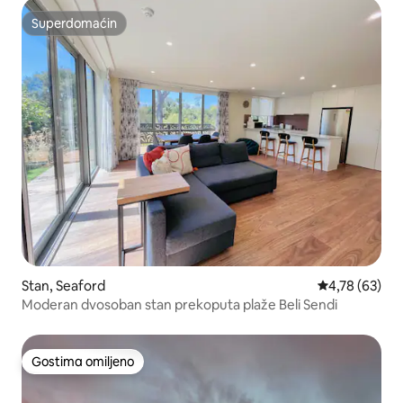
Superdomaćin
Superdomaćin
Stan, Seaford
Prosečna ocen
4,78 (63)
Moderan dvosoban stan prekoputa plaže Beli Sendi
Gostima omiljeno
Gostima omiljeno