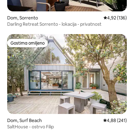
Dom, Sorrento
Prosečna ocena
4,92 (136)
Darling Retreat Sorrento - lokacija - privatnost
Gostima omiljeno
Gostima omiljeno
Dom, Surf Beach
Prosečna ocena
4,88 (241)
SaltHouse - ostrvo Filip