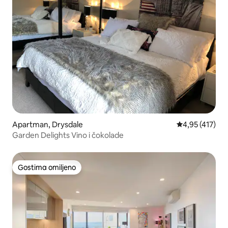
Apartman, Drysdale
Prosečna ocena
4,95 (417)
Garden Delights Vino i čokolade
Gostima omiljeno
Gostima omiljeno