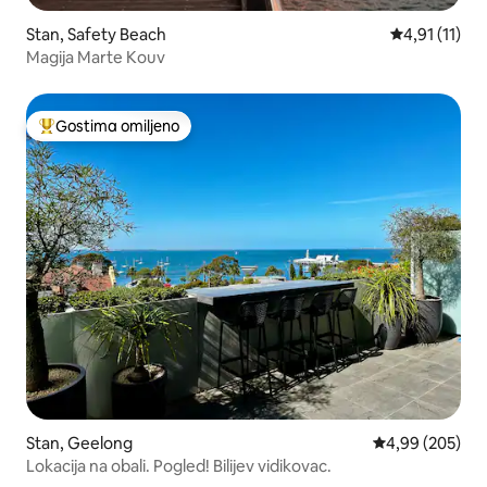
Stan, Safety Beach
Prosečna ocen
4,91 (11)
Magija Marte Kouv
Gostima omiljeno
Najuspešniji među gostima omiljenim
Stan, Geelong
Prosečna ocena 
4,99 (205)
Lokacija na obali. Pogled! Bilijev vidikovac.