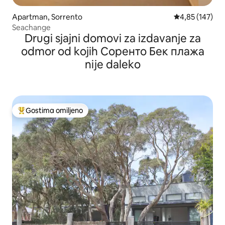
Apartman, Sorrento
Prosečna ocena
4,85 (147)
Seachange
Drugi sjajni domovi za izdavanje za
odmor od kojih Соренто Бек плажа
nije daleko
Gostima omiljeno
Najuspešniji među gostima omiljenim