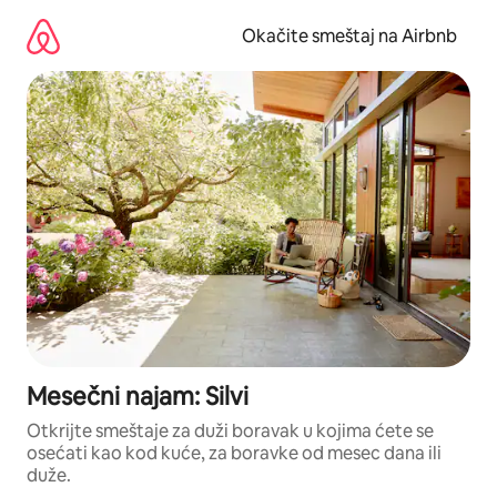
Pređi
na
Okačite smeštaj na Airbnb
sadržaj
Mesečni najam: Silvi
Otkrijte smeštaje za duži boravak u kojima ćete se
osećati kao kod kuće, za boravke od mesec dana ili
duže.