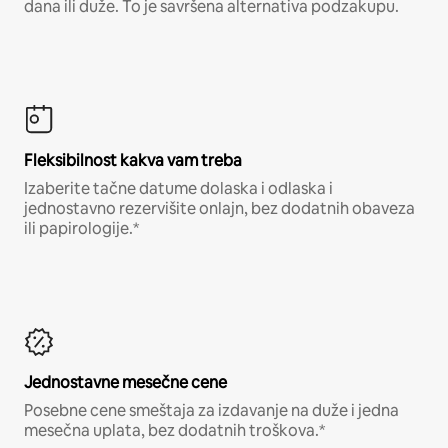
dana ili duže. To je savršena alternativa podzakupu.
Fleksibilnost kakva vam treba
Izaberite tačne datume dolaska i odlaska i
jednostavno rezervišite onlajn, bez dodatnih obaveza
ili papirologije.*
Jednostavne mesečne cene
Posebne cene smeštaja za izdavanje na duže i jedna
mesečna uplata, bez dodatnih troškova.*