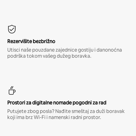
Rezervišite bezbrižno
Utisci naše pouzdane zajednice gostiju i danonoćna
podrška tokom vašeg dužeg boravka.
Prostori za digitalne nomade pogodni za rad
Putujete zbog posla? Nađite smeštaj za duži boravak
koji ima brz Wi-Fi i namenski radni prostor.