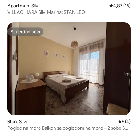
Apartman, Silvi
Prosečna ocen
4,87 (15)
VILLACHIARA Silvi Marina: STAN LEO
Superdomaćin
Superdomaćin
Stan, Silvi
Prosečna 
5 (4)
Pogled na more Balkon sa pogledom na more – 2 sobe 5
osoba