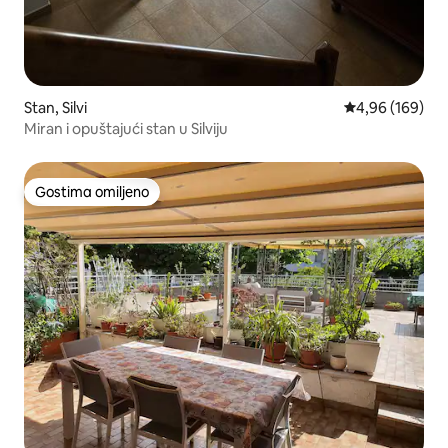
Stan, Silvi
Prosečna ocena
4,96 (169)
Miran i opuštajući stan u Silviju
Gostima omiljeno
Gostima omiljeno