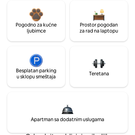
Pogodno za kućne
Prostor pogodan
ljubimce
za rad na laptopu
Besplatan parking
Teretana
u sklopu smeštaja
Apartman sa dodatnim uslugama