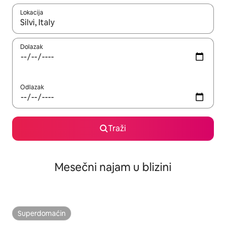
Lokacija
Kad su rezultati dostupni, možete da se krećete kroz njih pomoću
Dolazak
Odlazak
Traži
Mesečni najam u blizini
Superdomaćin
Superdomaćin