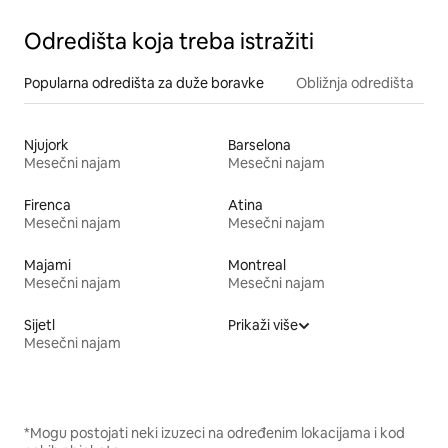
Odredišta koja treba istražiti
Popularna odredišta za duže boravke
Obližnja odredišta
Njujork
Barselona
Mesečni najam
Mesečni najam
Firenca
Atina
Mesečni najam
Mesečni najam
Majami
Montreal
Mesečni najam
Mesečni najam
Sijetl
Prikaži više
Mesečni najam
*Mogu postojati neki izuzeci na određenim lokacijama i kod