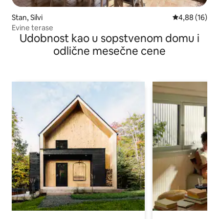
Stan, Silvi
Prosečna ocen
4,88 (16)
Evine terase
Udobnost kao u sopstvenom domu i
odlične mesečne cene