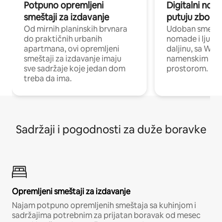
Potpuno opremljeni
Digitalni nomad
smeštaji za izdavanje
putuju zbog p
Od mirnih planinskih brvnara
Udoban smeštaj
do praktičnih urbanih
nomade i ljude 
apartmana, ovi opremljeni
daljinu, sa Wi-
smeštaji za izdavanje imaju
namenskim ra
sve sadržaje koje jedan dom
prostorom.
treba da ima.
Sadržaji i pogodnosti za duže boravke
Opremljeni smeštaji za izdavanje
Najam potpuno opremljenih smeštaja sa kuhinjom i
sadržajima potrebnim za prijatan boravak od mesec