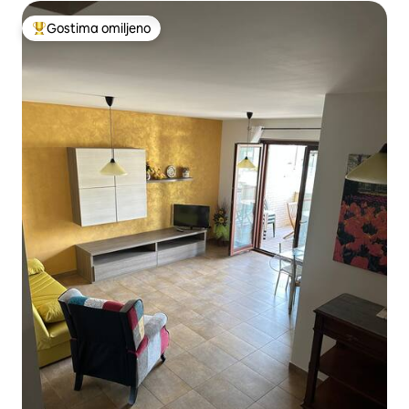
Gostima omiljeno
Najuspešniji među gostima omiljenim