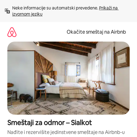
Pređi
Neke informacije su automatski prevedene. 
Prikaži na 
na
izvornom jeziku
sadržaj
Okačite smeštaj na Airbnb
Smeštaji za odmor – Sialkot
Nađite i rezervišite jedinstvene smeštaje na Airbnb-u