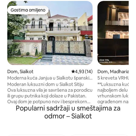
Gostima omiljeno
Gostima omiljeno
Dom, Sialkot
Prosečna ocena 4,93 od 5, utisa
4,93 (14)
Dom, Madharian W
Moderna kuća Janjua u Sialkotu španski
5 kreveta VRHUNSK
dizajn
MARLA House u Ci
Moderan luksuzni dom u Sialkot Sitiju
**Luksuzna kuća s
Ova luksuzna vila je savršena za porodicu
najboljem delu Sialkota** 
ili grupu putnika koji dolaze u Pakistan.
vrhunskom luksuz
Ovaj dom je potpuno nov i besprekorno
ograđenom naselju
Popularni sadržaji u smeštajima za
čist. Ima sve sadržaje koji su potrebni
predivna kuća od 
porodici. UPS je takođe dostupan. 4
spavaće sobe, od k
odmor – Sialkot
spavaće sobe - 3 bračna kreveta – 2
moderno kupatilo.
kreveta 4 kupatila sa stojećim tuševima
izgrađeno po najv
pričvršćenim za svaku spavaću sobu 2
kvaliteta. Uživajte u podršci sa