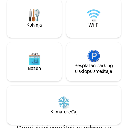
kuhinje sa šporetom na gas Frižider i
kompletnom uslu
mikrotalasna pećnica 2 dnevne sobe
sadržajima, potpun
Smart TV Wi-Fi sofe, trpezarijski sto
brzom Wi-Fi-ju i d
Sveža posteljina/posteljina i peškiri
Bezbedno, tiho i 
toaletne potrepštine, sapun
Rezervišite savrše
Kuhinja
Wi-Fi
Besplatan parking
Bazen
u sklopu smeštaja
Klima-uređaj