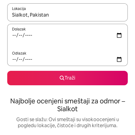
Lokacija
Kad su rezultati dostupni, možete da se krećete kroz njih pomoću
Dolazak
Odlazak
Traži
Najbolje ocenjeni smeštaji za odmor –
Sialkot
Gosti se slažu: Ovi smeštaji su visokoocenjeni u
pogledu lokacije, čistoće i drugih kriterijuma.