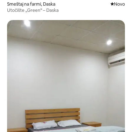
Smeštaj na farmi, Daska
Novi smeš
Novo
Utočište „Green“ – Daska