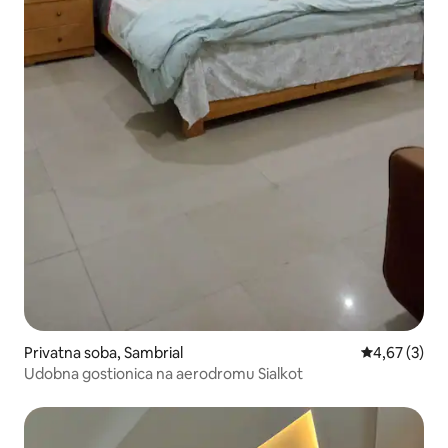
Privatna soba, Sambrial
Prosečna oce
4,67 (3)
Udobna gostionica na aerodromu Sialkot