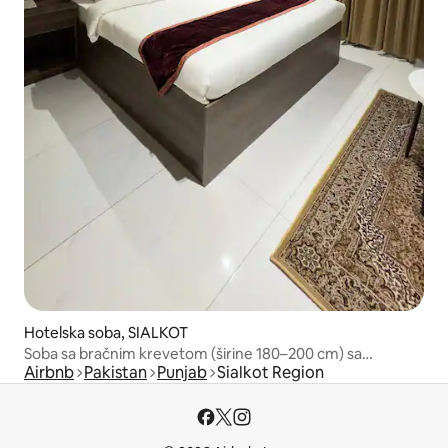
Hotelska soba, SIALKOT
Soba sa bračnim krevetom (širine 180–200 cm) sa
Airbnb
Pakistan
Punjab
Sialkot Region
besplatnim doručkom/