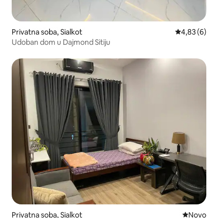
Privatna soba, Sialkot
Prosečna oce
4,83 (6)
Udoban dom u Dajmond Sitiju
Privatna soba, Sialkot
Novi smeš
Novo