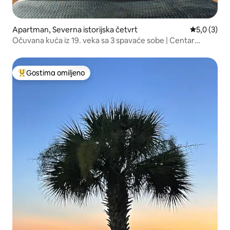
Apartman, Severna istorijska četvrt
Prosečna oc
5,0 (3)
Očuvana kuća iz 19. veka sa 3 spavaće sobe | Centar
Savane
Gostima omiljeno
Najuspešniji među gostima omiljenim