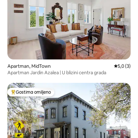
Apartman, MidTown
Prosečna oc
5,0 (3)
Apartman Jardin Azalea | U blizini centra grada
Gostima omiljeno
Najuspešniji među gostima omiljenim