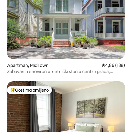
Apartman, MidTown
Prosečna ocena
4,86 (138)
Zabavan i renoviran umetnički stan u centru grada,
pogodan za pse
Gostima omiljeno
Najuspešniji među gostima omiljenim