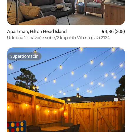
Apartman, Hilton Head Island
Prosečna ocena 
4,86 (305)
Udobna 2 spavaće sobe/2 kupatila Vila na plaži 2124
Superdomaćin
Superdomaćin