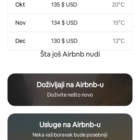
Okt
135 $ USD
20°C
Nov
134 $ USD
15°C
Dec
130 $ USD
12°C
Šta još Airbnb nudi
Doživljaji na Airbnb-u
Doživite nešto novo
Usluge na Airbnb-u
Neka vaš boravak bude posebniji