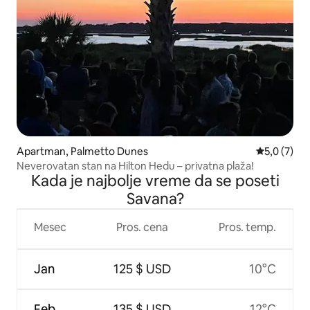
Apartman, Palmetto Dunes
Prosečna oc
5,0 (7)
Neverovatan stan na Hilton Hedu – privatna plaža!
Kada je najbolje vreme da se poseti
Savana?
Mesec
Pros. cena
Pros. temp.
Jan
125 $ USD
10°C
Feb
135 $ USD
12°C