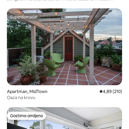
Superdomaćin
Superdomaćin
Apartman, MidTown
Prosečna ocena
4,89 (210)
Oaza na krovu
Gostima omiljeno
Gostima omiljeno