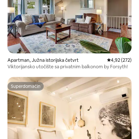
Apartman, Južna istorijska četvrt
Prosečna ocena
4,92 (272)
Viktorijansko utočište sa privatnim balkonom by Forsyth!
Superdomaćin
Superdomaćin