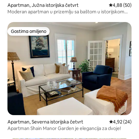
Apartman, Južna istorijska četvrt
Prosečna ocen
4,88 (50)
Moderan apartman u prizemlju sa baštom u istorijskom
okrugu
Gostima omiljeno
Gostima omiljeno
Apartman, Severna istorijska četvrt
Prosečna ocen
4,92 (24)
Apartman Shain Manor Garden je elegancija za dvoje!