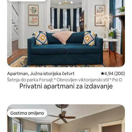
Apartman, Južna istorijska četvrt
Prosečna ocena 
4,94 (200)
Šetnja do parka Forsajt * Obnovljen viktorijanski stil * Psi O
Privatni apartmani za izdavanje
Gostima omiljeno
Gostima omiljeno