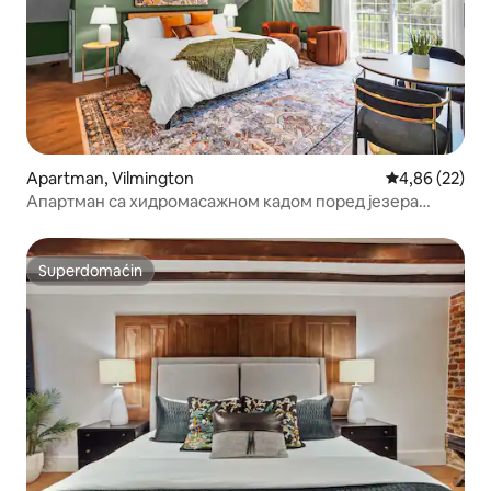
Apartman, Vilmington
Prosečna ocen
4,86 (22)
Апартман са хидромасажном кадом поред језера
Талахи
Superdomaćin
Superdomaćin