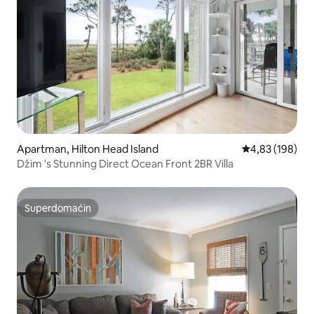
Apartman, Hilton Head Island
Prosečna ocena
4,83 (198)
Džim 's Stunning Direct Ocean Front 2BR Villa
Superdomaćin
Superdomaćin