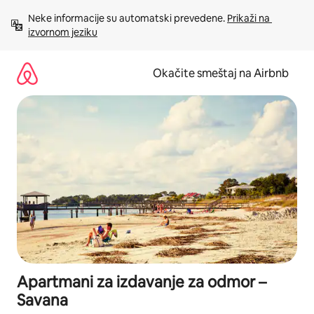
Pređi
Neke informacije su automatski prevedene. 
Prikaži na 
na
izvornom jeziku
sadržaj
Okačite smeštaj na Airbnb
Apartmani za izdavanje za odmor –
Savana