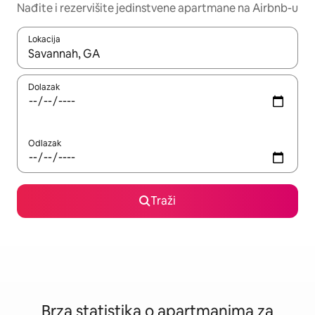
Nađite i rezervišite jedinstvene apartmane na Airbnb-u
Lokacija
Kad su rezultati dostupni, možete da se krećete kroz njih pomoću
Dolazak
Odlazak
Traži
Brza statistika o apartmanima za