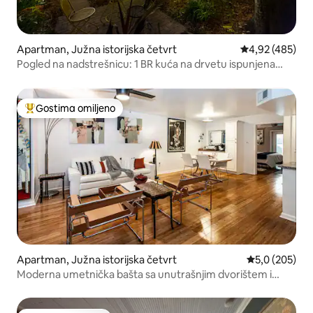
Apartman, Južna istorijska četvrt
Prosečna ocena
4,92 (485)
Pogled na nadstrešnicu: 1 BR kuća na drvetu ispunjena
svjetlošću
Gostima omiljeno
Najuspešniji među gostima omiljenim
Apartman, Južna istorijska četvrt
Prosečna ocen
5,0 (205)
Moderna umetnička bašta sa unutrašnjim dvorištem i
parkingom.