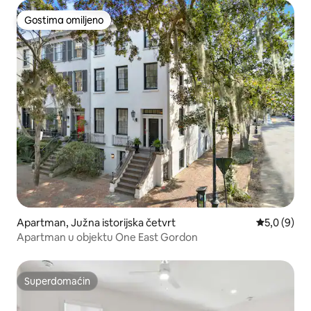
Gostima omiljeno
Gostima omiljeno
Apartman, Južna istorijska četvrt
Prosečna oc
5,0 (9)
Apartman u objektu One East Gordon
Superdomaćin
Superdomaćin