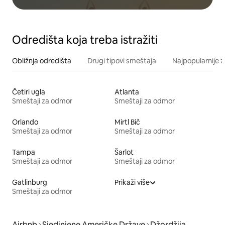
Odredišta koja treba istražiti
Obližnja odredišta
Drugi tipovi smeštaja
Najpopularnije z
Četiri ugla
Atlanta
Smeštaji za odmor
Smeštaji za odmor
Orlando
Mirtl Bič
Smeštaji za odmor
Smeštaji za odmor
Tampa
Šarlot
Smeštaji za odmor
Smeštaji za odmor
Gatlinburg
Prikaži više
Smeštaji za odmor
Airbnb
Sjedinjene Američke Države
Džordžija