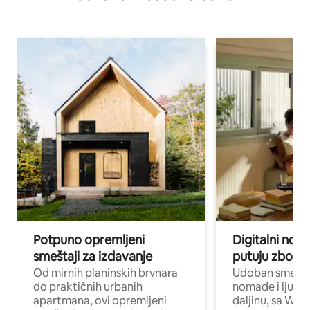
Potpuno opremljeni
Digitalni nomad
smeštaji za izdavanje
putuju zbog p
Od mirnih planinskih brvnara
Udoban smeštaj
do praktičnih urbanih
nomade i ljude 
apartmana, ovi opremljeni
daljinu, sa Wi-