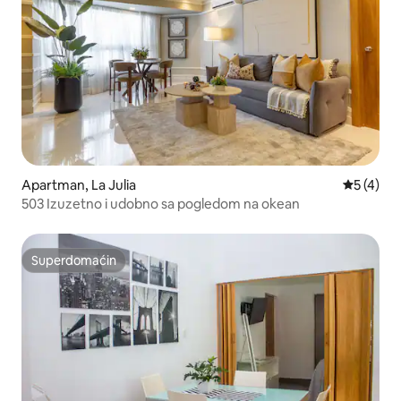
Apartman, La Julia
Prosečna 
5 (4)
503 Izuzetno i udobno sa pogledom na okean
Superdomaćin
Superdomaćin