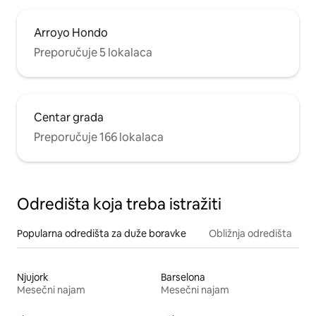
Arroyo Hondo
Preporučuje 5 lokalaca
Centar grada
Preporučuje 166 lokalaca
Odredišta koja treba istražiti
Popularna odredišta za duže boravke
Obližnja odredišta
Njujork
Barselona
Mesečni najam
Mesečni najam