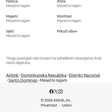
Firenca
Atina
Mesečni najam
Mesečni najam
Majami
Montreal
Mesečni najam
Mesečni najam
Sijetl
Prikaži više
Mesečni najam
*Mogu postojati neki izuzeci na određenim lokacijama i kod
nekih objekata.
Airbnb
Dominikanska Republika
Distrikt Nacional
Santo Domingo
Mesečni najam
© 2026 Airbnb, Inc.
Privatnost
Uslovi