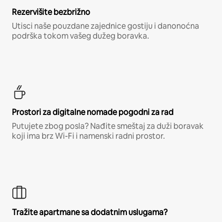
Rezervišite bezbrižno
Utisci naše pouzdane zajednice gostiju i danonoćna
podrška tokom vašeg dužeg boravka.
Prostori za digitalne nomade pogodni za rad
Putujete zbog posla? Nađite smeštaj za duži boravak
koji ima brz Wi-Fi i namenski radni prostor.
Tražite apartmane sa dodatnim uslugama?