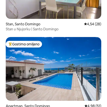
Stan, Santo Domingo
Prosečna ocen
4,54 (28)
Stan u Njujorku | Santo Domingo
Gostima omiljeno
Najuspešniji među gostima omiljenim
Apartman, Santo Domingo
Prosečna ocen
4,98 (51)