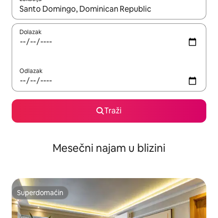
Kad su rezultati dostupni, možete da se krećete kroz njih pomoću
Dolazak
Odlazak
Traži
Mesečni najam u blizini
Superdomaćin
Superdomaćin