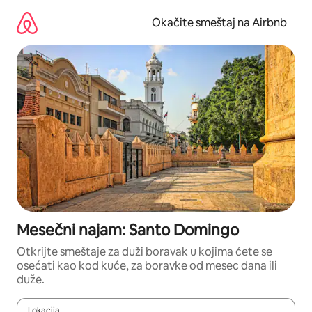
Pređi
na
Okačite smeštaj na Airbnb
sadržaj
Mesečni najam: Santo Domingo
Otkrijte smeštaje za duži boravak u kojima ćete se
osećati kao kod kuće, za boravke od mesec dana ili
duže.
Lokacija