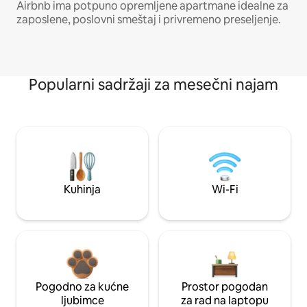
Airbnb ima potpuno opremljene apartmane idealne za
zaposlene, poslovni smeštaj i privremeno preseljenje.
Popularni sadržaji za mesečni najam
Kuhinja
Wi-Fi
Pogodno za kućne
Prostor pogodan
ljubimce
za rad na laptopu