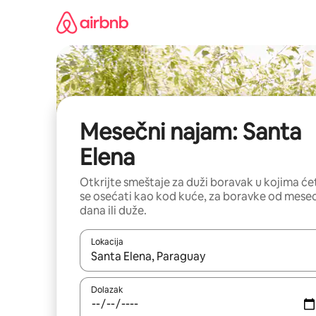
Pređi
na
sadržaj
Mesečni najam: Santa
Elena
Otkrijte smeštaje za duži boravak u kojima će
se osećati kao kod kuće, za boravke od mese
dana ili duže.
Lokacija
Kad su rezultati dostupni, možete da se krećete kr
Dolazak