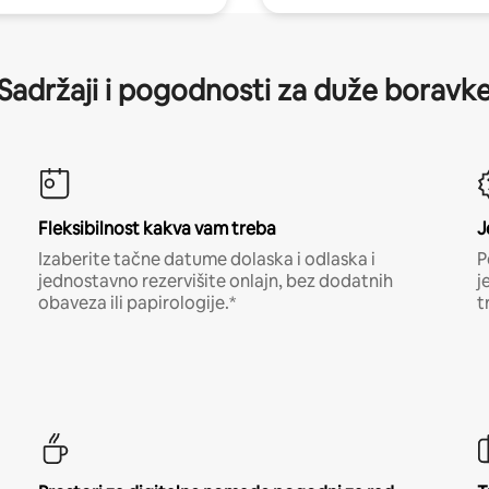
Sadržaji i pogodnosti za duže boravk
Fleksibilnost kakva vam treba
J
Izaberite tačne datume dolaska i odlaska i
P
jednostavno rezervišite onlajn, bez dodatnih
j
obaveza ili papirologije.*
t