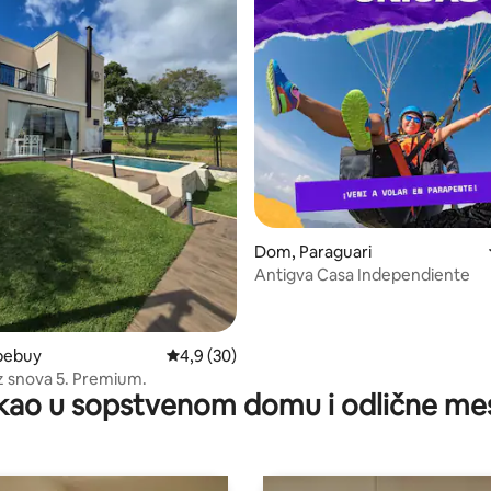
Dom, Paraguari
Antigva Casa Independiente
 5, utisaka: 17
ibebuy
Prosečna ocena 4,9 od 5, utisaka: 30
4,9 (30)
iz snova 5. Premium.
kao u sopstvenom domu i odlične me