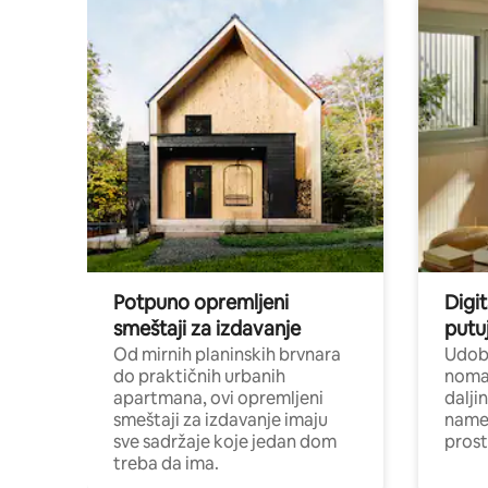
Potpuno opremljeni
Digit
smeštaji za izdavanje
putu
Od mirnih planinskih brvnara
Udoba
do praktičnih urbanih
nomad
apartmana, ovi opremljeni
dalji
smeštaji za izdavanje imaju
name
sve sadržaje koje jedan dom
pros
treba da ima.