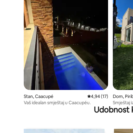
Stan, Caacupé
Prosečna ocena 4,94 od
4,94 (17)
Dom, Pir
Vaš idealan smještaj u Caacupéu.
Smještaj 
Udobnost 