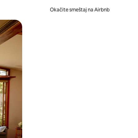
Okačite smeštaj na Airbnb
 ili prevlačenjem.