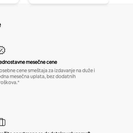
e
ednostavne mesečne cene
osebne cene smeštaja za izdavanje na duže i
edna mesečna uplata, bez dodatnih
roškova.*