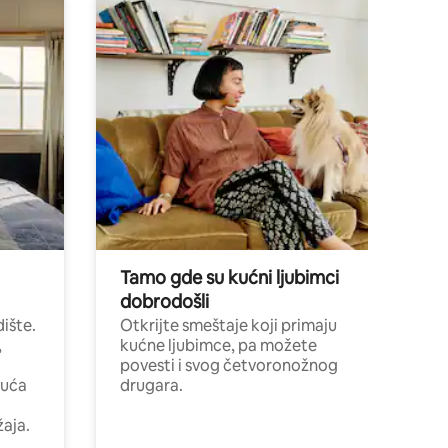
Tamo gde su kućni ljubimci
dobrodošli
ište.
Otkrijte smeštaje koji primaju
,
kućne ljubimce, pa možete
povesti i svog četvoronožnog
kuća
drugara.
žaja.