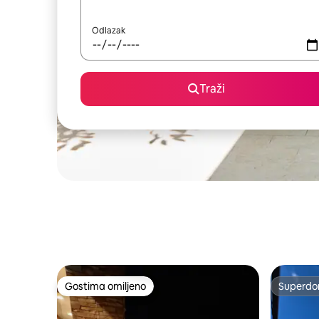
Odlazak
Traži
Gostima omiljeno
Superdo
Gostima omiljeno
Superdo