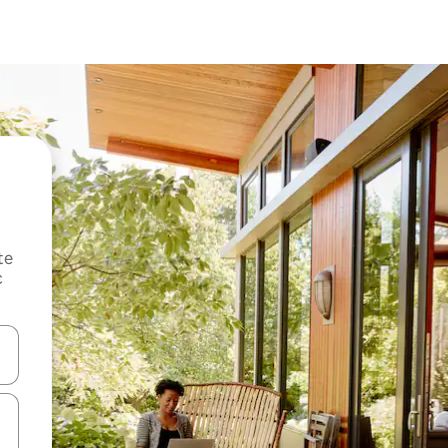
te
c
oz njih pomoću strelica nagore i nadole, kao i da ih istražujte dodirom