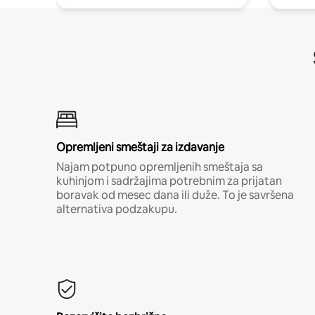
Opremljeni smeštaji za izdavanje
Najam potpuno opremljenih smeštaja sa
kuhinjom i sadržajima potrebnim za prijatan
boravak od mesec dana ili duže. To je savršena
alternativa podzakupu.