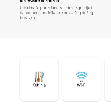
Rezervišite bezbrižno
Utisci naše pouzdane zajednice gostiju i
danonoćna podrška tokom vašeg dužeg
boravka.
Kuhinja
Wi-Fi