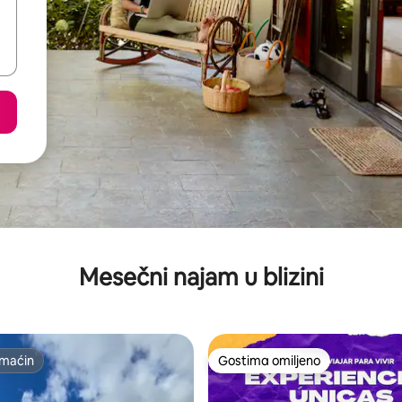
Mesečni najam u blizini
maćin
Gostima omiljeno
maćin
Gostima omiljeno