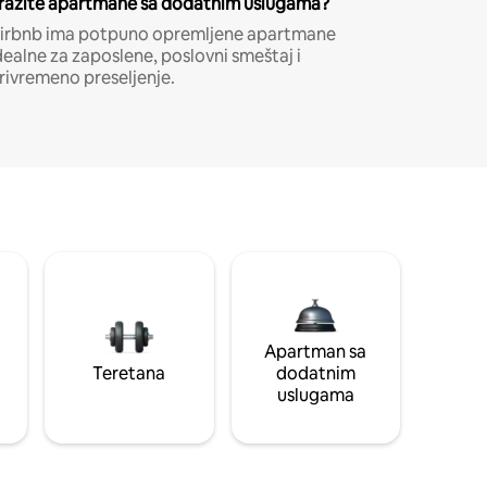
ražite apartmane sa dodatnim uslugama?
irbnb ima potpuno opremljene apartmane
dealne za zaposlene, poslovni smeštaj i
rivremeno preseljenje.
Apartman sa
Teretana
dodatnim
uslugama