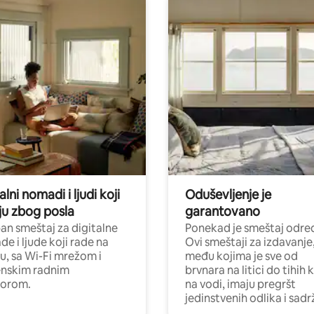
alni nomadi i ljudi koji
Oduševljenje je
ju zbog posla
garantovano
n smeštaj za digitalne
Ponekad je smeštaj odred
e i ljude koji rade na
Ovi smeštaji za izdavanje
nu, sa Wi-Fi mrežom i
među kojima je sve od
nskim radnim
brvnara na litici do tihih 
torom.
na vodi, imaju pregršt
jedinstvenih odlika i sadr