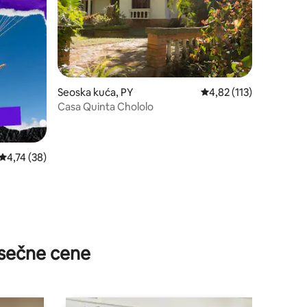
Seoska kuća, PY
Prosečna ocena 4,82 od
4,82 (113)
Casa Quinta Chololo
Prosečna ocena 4,74 od 5, utisaka: 38
4,74 (38)
sečne cene