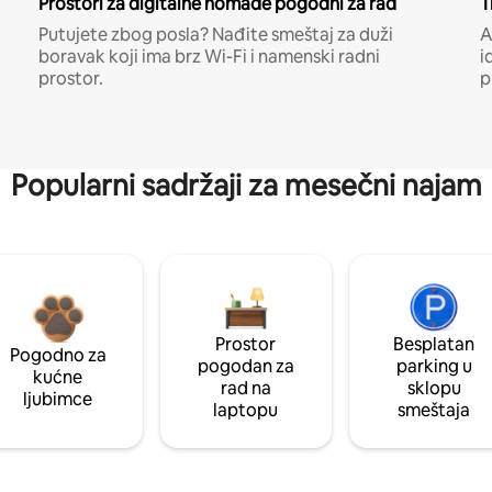
Prostori za digitalne nomade pogodni za rad
T
Putujete zbog posla? Nađite smeštaj za duži
A
boravak koji ima brz Wi-Fi i namenski radni
i
prostor.
p
Popularni sadržaji za mesečni najam
Prostor
Besplatan
Pogodno za
pogodan za
parking u
kućne
rad na
sklopu
ljubimce
laptopu
smeštaja