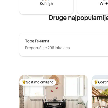
Kuhinja
Wi-F
Druge najpopularnije
Торе Гвиниги
Preporučuje 296 lokalaca
Gostima omiljeno
Gosti
Najuspešniji među gostima omiljenim
Najuspeš