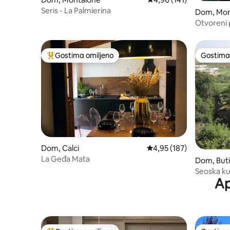
Seris - La Palmierina
Dom, Mon
Otvoreni 
Gostima omiljeno
Gostima 
Najuspešniji među gostima omiljenim
Gostima 
Dom, Calci
Prosečna ocena 4,95 od 
4,95 (187)
La Geđa Mata
Dom, Buti
Seoska kuć
Ap
#1