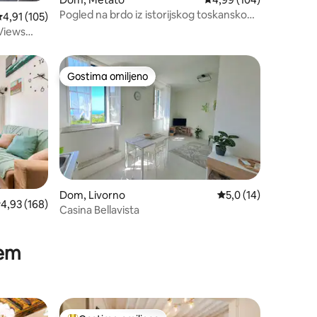
Pogled na brdo iz istorijskog toskanskog
rosečna ocena 4,91 od 5, utisaka: 105
4,91 (105)
doma
 Views
Gostima omiljeno
Gostima omiljeno
Dom, Livorno
Prosečna ocena 5,0 o
5,0 (14)
rosečna ocena 4,93 od 5, utisaka: 168
4,93 (168)
Casina Bellavista
jem