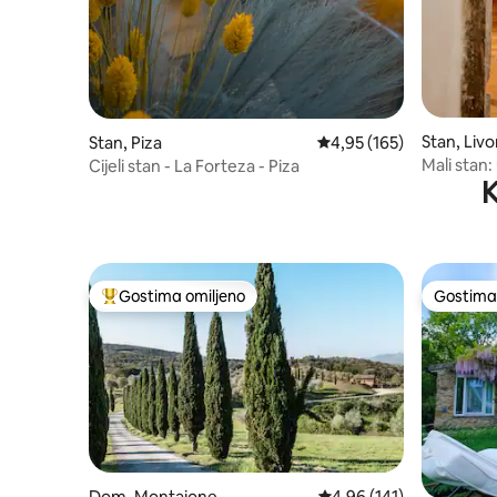
Stan, Liv
Stan, Piza
Prosečna ocena 4,95 od 
4,95 (165)
Mali stan:
Cijeli stan - La Forteza - Piza
K
Gostima omiljeno
Gostima 
Najuspešniji među gostima omiljenim
Gostima 
Dom, Montaione
Prosečna ocena 4,96 od 
4,96 (141)