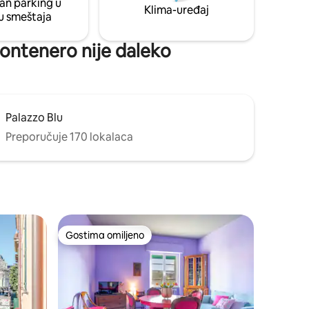
an parking u
Klima-uređaj
u smeštaja
Montenero nije daleko
Palazzo Blu
Preporučuje 170 lokalaca
m
Gostima omiljeno
ljenim
Gostima omiljeno