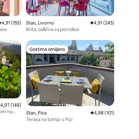
rosečna ocena 4,91 od 5, utisaka: 155
4,91 (155)
Stan, Livorno
Prosečna ocena 4,91 od
4,91 (245)
view
Brita, odlična za porodice
Gostima omiljeno
ljenim
Gostima omiljeno
rosečna ocena 4,97 od 5, utisaka: 148
4,97 (148)
dom na
Stan, Piza
Prosečna ocena 4,88 od
4,88 (101)
Terasa na tornju u Pizi