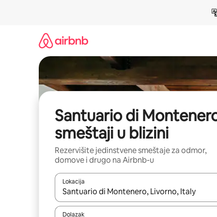
Pređi
na
sadržaj
Santuario di Montenero
smeštaji u blizini
Rezervišite jedinstvene smeštaje za odmor,
domove i drugo na Airbnb-u
Lokacija
Kad su rezultati dostupni, možete da se krećete kr
Dolazak