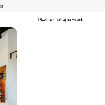
ku
Okačite smeštaj na Airbnb
 ili prevlačenjem.