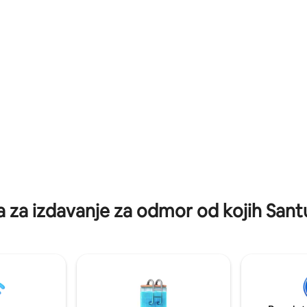
 kuća se nalazi 10/15 minuta od
zgrade: stepenište je malo str
ada.
da nažalost možda neće biti u
sve.
 za izdavanje za odmor od kojih Sant