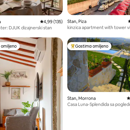
5, utisaka: 136
Stan, Piza
P
a
Prosečna ocena 4,99 od 5, utisaka: 135
4,99 (135)
kinzica apartment with tower 
ter: DJUK dizajnerski stan
omiljeno
Gostima omiljeno
omiljeno
Najuspešniji među gostima omi
Stan, Morrona
P
Casa Luna-Splendida sa pogle
bazen i toskansku prirodu