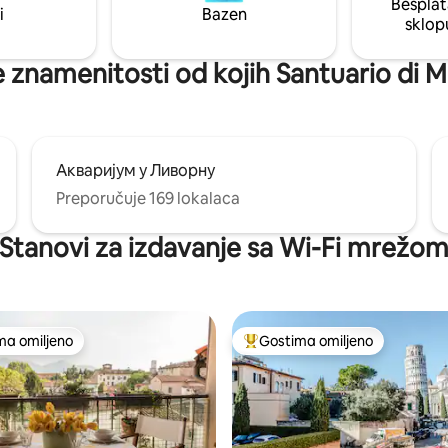
Besplat
i
Bazen
sklop
 znamenitosti od kojih Santuario di 
Акваријум у Ливорну
Preporučuje 169 lokalaca
Stanovi za izdavanje sa Wi-Fi mrežo
ma omiljeno
Gostima omiljeno
niji među gostima omiljenim
Najuspešniji među gostima omi