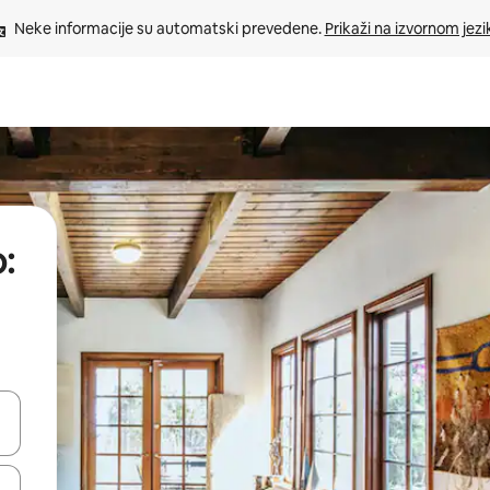
Neke informacije su automatski prevedene. 
Prikaži na izvornom jezi
:
oz njih pomoću strelica nagore i nadole, kao i da ih istražujte dodirom