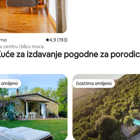
orno
Prosečna ocena 4,9 od 5, utisaka: 193
4,9 (193)
5, utisaka: 165
 u centru i blizu mora.
uće za izdavanje pogodne za porodi
omiljeno
Gostima omiljeno
omiljeno
Gostima omiljeno
5, utisaka: 141