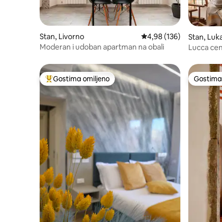
Stan, Livorno
Prosečna ocena 4,98 od 
4,98 (136)
Stan, Luk
Moderan i udoban apartman na obali
Lucca cen
Gostima omiljeno
Gostima 
Najuspešniji među gostima omiljenim
Gostima 