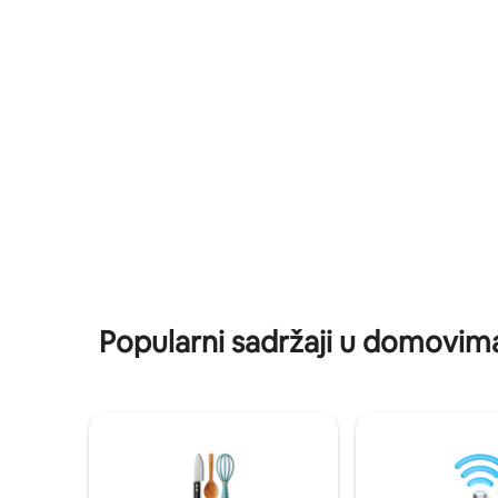
restorani.
kutak u dijalogu između drevnog i
centra gr
savremenog. Nije samo smeštaj – to je
doživljaj koji nosite sa sobom. Piza nije
samo mesto zaustavljanja. Odavde
postaje dom.
Popularni sadržaji u domovima