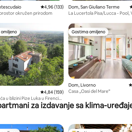
tescudaio
Prosečna ocena 4,96 od 5, utisaka: 133
4,96 (133)
Dom, San Giuliano Terme
P
prostor okružen prirodom
La Lucertola Pisa/Lucca - Pool,
LeaningTower
omiljeno
Gostima omiljeno
omiljeno
Gostima omiljeno
5, utisaka: 187
Dom, Livorno
P
Casa „Oasi del Mare“
Prosečna ocena 4,84 od 5, utisaka: 159
4,84 (159)
a u blizini Pize Luka u Firenci
artmani za izdavanje sa klima-uređa