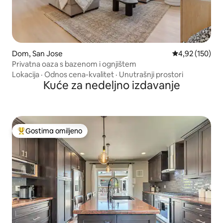
Dom, San Jose
Prosečna ocena
4,92 (150)
Privatna oaza s bazenom i ognjištem
Lokacija
·
Odnos cena-kvalitet
·
Unutrašnji prostori
Kuće za nedeljno izdavanje
Gostima omiljeno
Najuspešniji među gostima omiljenim