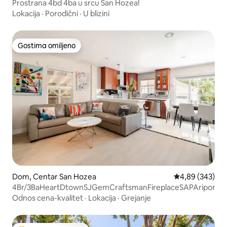
Prostrana 4bd 4ba u srcu San Hozea!
Lokacija
·
Porodični
·
U blizini
Gostima omiljeno
Gostima omiljeno
Dom, Centar San Hozea
Prosečna ocena 
4,89 (343)
4Br/3BaHeartDtownSJGemCraftsmanFireplaceSAPAriport
Odnos cena-kvalitet
·
Lokacija
·
Grejanje