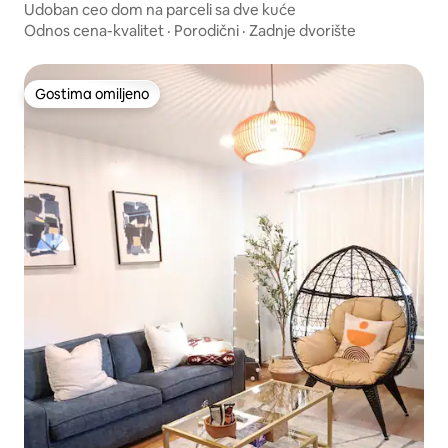
Udoban ceo dom na parceli sa dve kuće
Odnos cena-kvalitet
·
Porodični
·
Zadnje dvorište
Gostima omiljeno
Gostima omiljeno