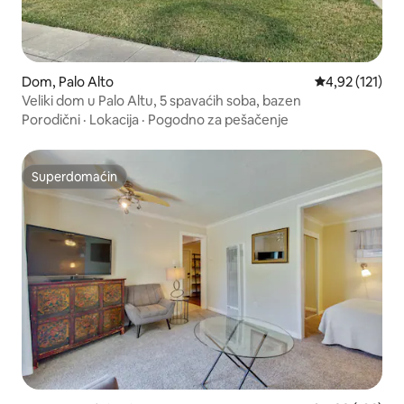
Dom, Palo Alto
Prosečna ocena
4,92 (121)
Veliki dom u Palo Altu, 5 spavaćih soba, bazen
Porodični
·
Lokacija
·
Pogodno za pešačenje
Superdomaćin
Superdomaćin