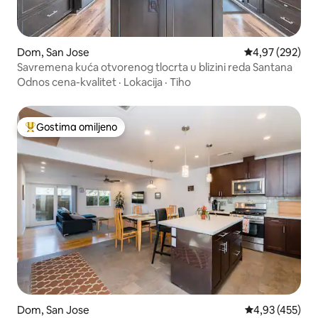
Dom, San Jose
Prosečna ocena
4,97 (292)
Savremena kuća otvorenog tlocrta u blizini reda Santana
Odnos cena-kvalitet
·
Lokacija
·
Tiho
Gostima omiljeno
Najuspešniji među gostima omiljenim
Dom, San Jose
Prosečna ocena
4,93 (455)