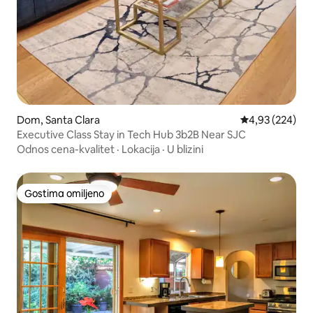
Dom, Santa Clara
Prosečna ocena
4,93 (224)
Executive Class Stay in Tech Hub 3b2B Near SJC
Odnos cena-kvalitet
·
Lokacija
·
U blizini
Gostima omiljeno
Gostima omiljeno