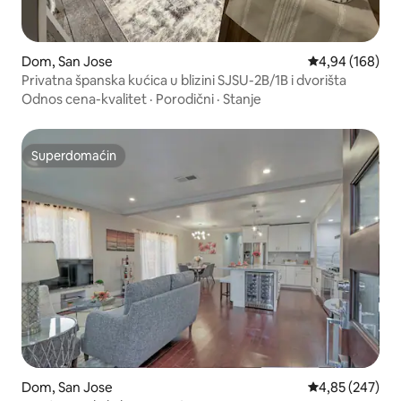
Dom, San Jose
Prosečna ocena
4,94 (168)
Privatna španska kućica u blizini SJSU-2B/1B i dvorišta
Odnos cena-kvalitet
·
Porodični
·
Stanje
Superdomaćin
Superdomaćin
Dom, San Jose
Prosečna ocena
4,85 (247)