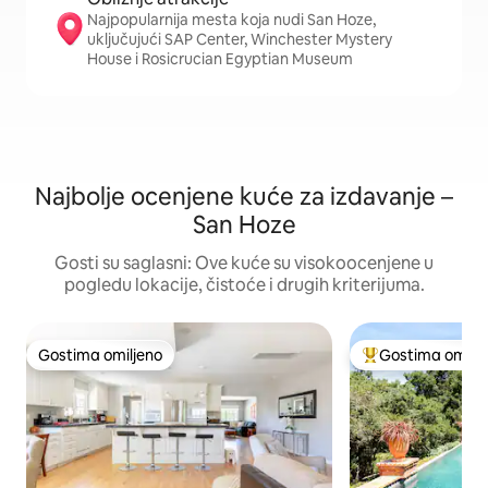
Najpopularnija mesta koja nudi San Hoze,
uključujući SAP Center, Winchester Mystery
House i Rosicrucian Egyptian Museum
Najbolje ocenjene kuće za izdavanje –
San Hoze
Gosti su saglasni: Ove kuće su visokoocenjene u
pogledu lokacije, čistoće i drugih kriterijuma.
Gostima omiljeno
Gostima omilje
Gostima omiljeno
Najuspešniji međ