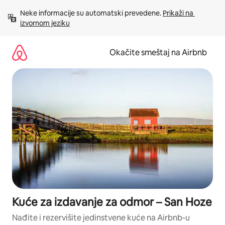
Pređi
Neke informacije su automatski prevedene. 
Prikaži na 
na
izvornom jeziku
sadržaj
Okačite smeštaj na Airbnb
Kuće za izdavanje za odmor – San Hoze
Nađite i rezervišite jedinstvene kuće na Airbnb-u