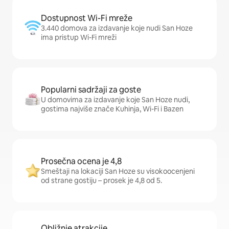
Dostupnost Wi-Fi mreže
3.440 domova za izdavanje koje nudi San Hoze
ima pristup Wi-Fi mreži
Popularni sadržaji za goste
U domovima za izdavanje koje San Hoze nudi,
gostima najviše znače Kuhinja, Wi-Fi i Bazen
Prosečna ocena je 4,8
Smeštaji na lokaciji San Hoze su visokoocenjeni
od strane gostiju – prosek je 4,8 od 5.
Obližnje atrakcije