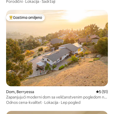
Porodični
·
Lokacija
·
Sadržaji
Gostima omiljeno
Najuspešniji među gostima omiljenim
Dom, Berryessa
Prosečna o
5 (51)
Zapanjujući moderni dom sa veličanstvenim pogledom na
dolinu
Odnos cena-kvalitet
·
Lokacija
·
Lep pogled