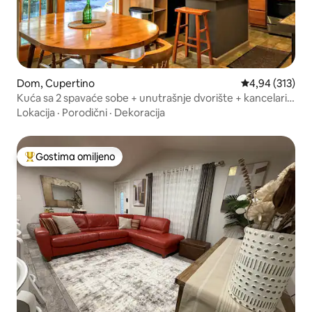
Dom, Cupertino
Prosečna ocena
4,94 (313)
Kuća sa 2 spavaće sobe + unutrašnje dvorište + kancelarija
u blizini Apple-a i Main St.
Lokacija
·
Porodični
·
Dekoracija
Gostima omiljeno
Najuspešniji među gostima omiljenim