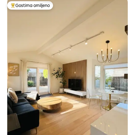
Gostima omiljeno
Najuspešniji među gostima omiljenim