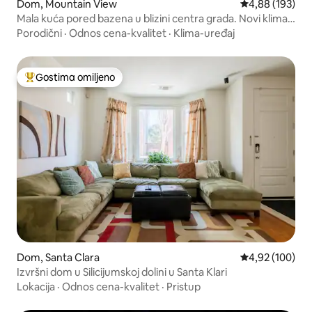
Dom, Mountain View
Prosečna ocena
4,88 (193)
Mala kuća pored bazena u blizini centra grada. Novi klima-
uređaj!
Porodični
·
Odnos cena-kvalitet
·
Klima-uređaj
Gostima omiljeno
Najuspešniji među gostima omiljenim
Dom, Santa Clara
Prosečna ocena
4,92 (100)
Izvršni dom u Silicijumskoj dolini u Santa Klari
Lokacija
·
Odnos cena-kvalitet
·
Pristup