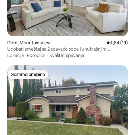
Dom, Mountain View
Prosečna ocen
4,84 (19)
Udoban smeštaj sa 2 spavaće sobe i unutrašnjim
dvorištima, na odličnoj lokaciji sa pogledom na planine
Lokacija
·
Porodični
·
Kvalitet spavanja
Gostima omiljeno
Gostima omiljeno