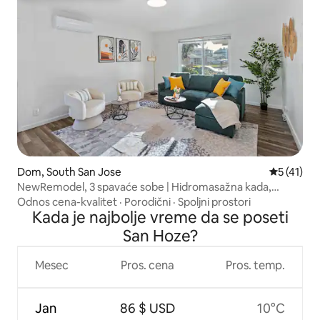
Dom, South San Jose
Prosečna o
5 (41)
NewRemodel, 3 spavaće sobe | Hidromasažna kada,
dvorište, bračni krevet (širine 180–200 cm), brzi Wi-Fi
Odnos cena-kvalitet
·
Porodični
·
Spoljni prostori
Kada je najbolje vreme da se poseti
San Hoze?
Mesec
Pros. cena
Pros. temp.
Jan
86 $ USD
10°C