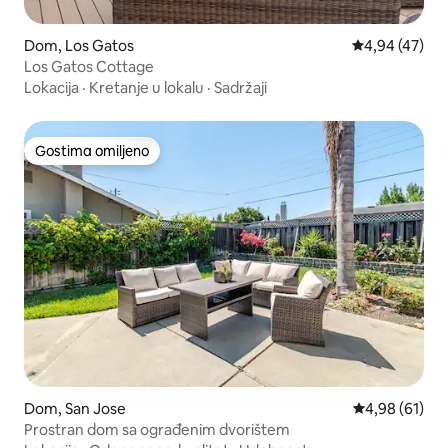
Dom, Los Gatos
Prosečna ocen
4,94 (47)
Los Gatos Cottage
Lokacija
·
Kretanje u lokalu
·
Sadržaji
Gostima omiljeno
Gostima omiljeno
Dom, San Jose
Prosečna ocen
4,98 (61)
Prostran dom sa ograđenim dvorištem