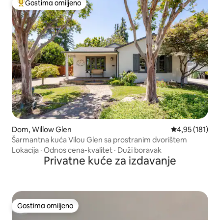
Gostima omiljeno
Najuspešniji među gostima omiljenim
Dom, Willow Glen
Prosečna ocena
4,95 (181)
Šarmantna kuća Vilou Glen sa prostranim dvorištem
Lokacija
·
Odnos cena-kvalitet
·
Duži boravak
Privatne kuće za izdavanje
Gostima omiljeno
Gostima omiljeno