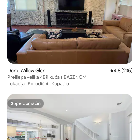
Dom, Willow Glen
Prosečna ocen
4,8 (236)
Prelijepa velika 4BR kuća s BAZENOM
Lokacija
·
Porodični
·
Kupatilo
Superdomaćin
Superdomaćin