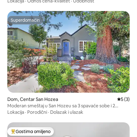
Lokacija
·
Odnos cena-kvalitet
·
Udobnost
Superdomaćin
Superdomaćin
Dom, Centar San Hozea
Prosečna 
5 (3)
Moderan smeštaj u San Hozeu sa 3 spavaće sobe i 2
kupatila u blizini centra i SJSU
Lokacija
·
Porodični
·
Dolazak i ulazak
Gostima omiljeno
Najuspešniji među gostima omiljenim