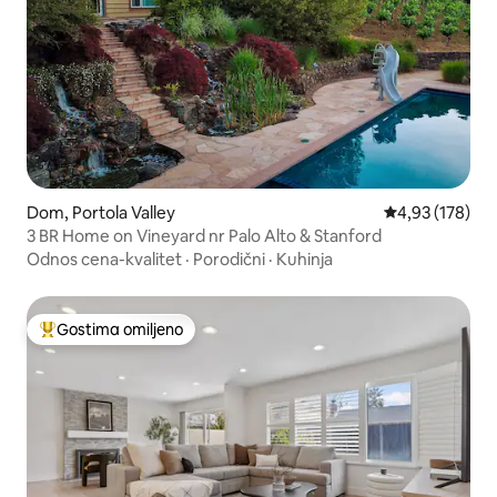
Dom, Portola Valley
Prosečna ocena
4,93 (178)
3 BR Home on Vineyard nr Palo Alto & Stanford
Odnos cena-kvalitet
·
Porodični
·
Kuhinja
Gostima omiljeno
Najuspešniji među gostima omiljenim