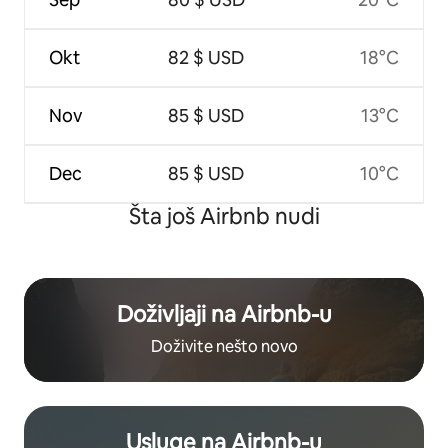
Okt
82 $ USD
18°C
Nov
85 $ USD
13°C
Dec
85 $ USD
10°C
Šta još Airbnb nudi
Doživljaji na Airbnb-u
Doživite nešto novo
Usluge na Airbnb-u