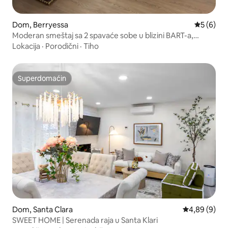
Dom, Berryessa
Prosečna 
5 (6)
Moderan smeštaj sa 2 spavaće sobe u blizini BART-a,
aerodroma, tehnoloških centara + parking
Lokacija
·
Porodični
·
Tiho
Superdomaćin
Superdomaćin
Dom, Santa Clara
Prosečna oce
4,89 (9)
SWEET HOME | Serenada raja u Santa Klari