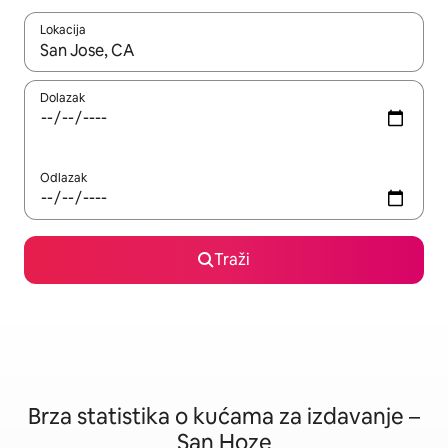
Lokacija
Kad su rezultati dostupni, možete da se krećete kroz njih pomoću
Dolazak
Odlazak
Traži
Brza statistika o kućama za izdavanje –
San Hoze