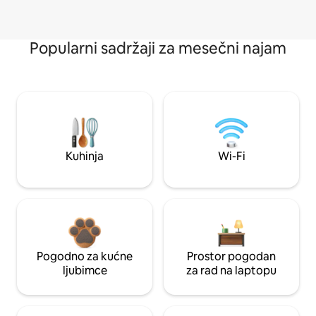
Popularni sadržaji za mesečni najam
Kuhinja
Wi-Fi
Pogodno za kućne
Prostor pogodan
ljubimce
za rad na laptopu