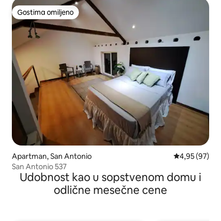
Gostima omiljeno
Gostima omiljeno
Apartman, San Antonio
Prosečna ocen
4,95 (97)
San Antonio 537
Udobnost kao u sopstvenom domu i
odlične mesečne cene