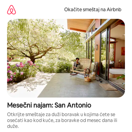
Pređi
na
Okačite smeštaj na Airbnb
sadržaj
Mesečni najam: San Antonio
Otkrijte smeštaje za duži boravak u kojima ćete se
osećati kao kod kuće, za boravke od mesec dana ili
duže.