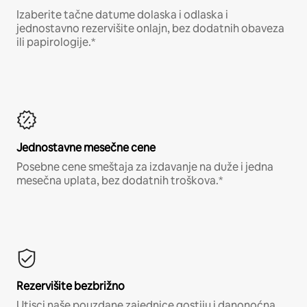
Izaberite tačne datume dolaska i odlaska i
jednostavno rezervišite onlajn, bez dodatnih obaveza
ili papirologije.*
Jednostavne mesečne cene
Posebne cene smeštaja za izdavanje na duže i jedna
mesečna uplata, bez dodatnih troškova.*
Rezervišite bezbrižno
Utisci naše pouzdane zajednice gostiju i danonoćna