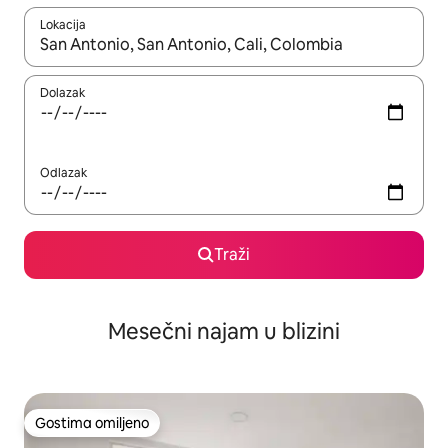
Lokacija
Kad su rezultati dostupni, možete da se krećete kroz njih pomoću
Dolazak
Odlazak
Traži
Mesečni najam u blizini
Gostima omiljeno
Gostima omiljeno