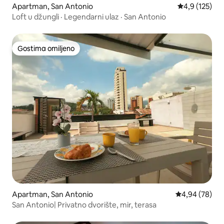
Apartman, San Antonio
Prosečna ocen
4,9 (125)
Loft u džungli · Legendarni ulaz · San Antonio
Gostima omiljeno
Gostima omiljeno
Apartman, San Antonio
Prosečna ocen
4,94 (78)
San Antonio| Privatno dvorište, mir, terasa