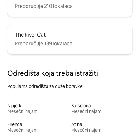
Preporučuje 210 lokalaca
The River Cat
Preporučuje 189 lokalaca
Odredišta koja treba istražiti
Popularna odredišta za duže boravke
Njujork
Barselona
Mesečni najam
Mesečni najam
Firenca
Atina
Mesečni najam
Mesečni najam