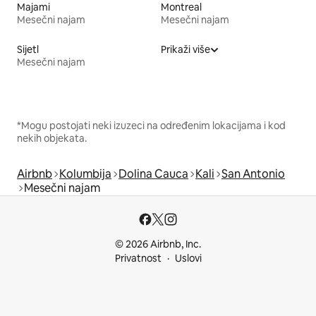
Majami
Montreal
Mesečni najam
Mesečni najam
Sijetl
Prikaži više
Mesečni najam
*Mogu postojati neki izuzeci na određenim lokacijama i kod
nekih objekata.
Airbnb
Kolumbija
Dolina Cauca
Kali
San Antonio
Mesečni najam
© 2026 Airbnb, Inc.
Privatnost
Uslovi