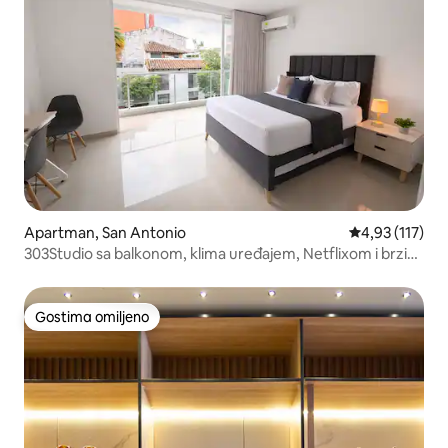
Apartman, San Antonio
Prosečna ocena
4,93 (117)
303Studio sa balkonom, klima uređajem, Netflixom i brzim
WiFi-jem
Gostima omiljeno
Gostima omiljeno