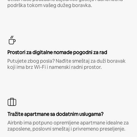
podrška tokom vašeg dužeg boravka.
Prostori za digitalne nomade pogodni za rad
Putujete zbog posla? Nađite smeštaj za duži boravak
koji ima brz Wi-Fi i namenski radni prostor.
Tražite apartmane sa dodatnim uslugama?
Airbnb ima potpuno opremljene apartmane idealne za
zaposlene, poslovni smeštaj i privremeno preseljenje.