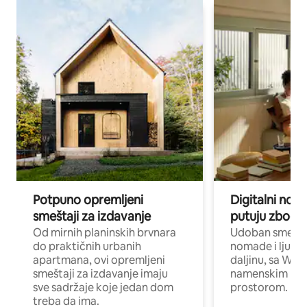
Potpuno opremljeni
Digitalni nomad
smeštaji za izdavanje
putuju zbog p
Od mirnih planinskih brvnara
Udoban smeštaj
do praktičnih urbanih
nomade i ljude 
apartmana, ovi opremljeni
daljinu, sa Wi-
smeštaji za izdavanje imaju
namenskim ra
sve sadržaje koje jedan dom
prostorom.
treba da ima.