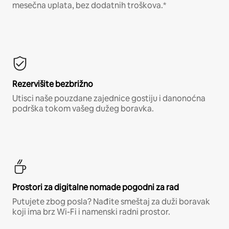
mesečna uplata, bez dodatnih troškova.*
Rezervišite bezbrižno
Utisci naše pouzdane zajednice gostiju i danonoćna
podrška tokom vašeg dužeg boravka.
Prostori za digitalne nomade pogodni za rad
Putujete zbog posla? Nađite smeštaj za duži boravak
koji ima brz Wi-Fi i namenski radni prostor.