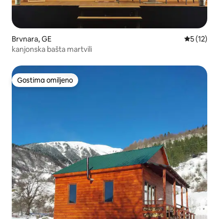
Brvnara, GE
Prosečna o
5 (12)
kanjonska bašta martvili
Gostima omiljeno
Gostima omiljeno