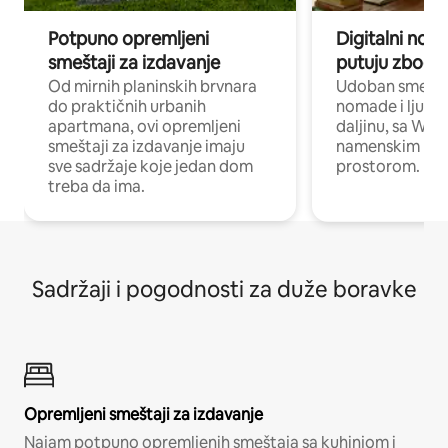
Potpuno opremljeni
Digitalni nomad
smeštaji za izdavanje
putuju zbog p
Od mirnih planinskih brvnara
Udoban smeštaj
do praktičnih urbanih
nomade i ljude 
apartmana, ovi opremljeni
daljinu, sa Wi-
smeštaji za izdavanje imaju
namenskim ra
sve sadržaje koje jedan dom
prostorom.
treba da ima.
Sadržaji i pogodnosti za duže boravke
Opremljeni smeštaji za izdavanje
Najam potpuno opremljenih smeštaja sa kuhinjom i