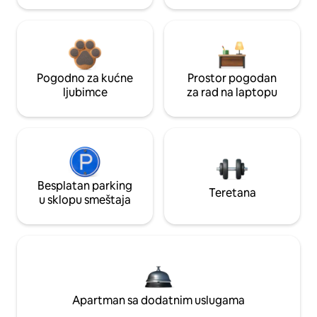
Pogodno za kućne
Prostor pogodan
ljubimce
za rad na laptopu
Besplatan parking
Teretana
u sklopu smeštaja
Apartman sa dodatnim uslugama