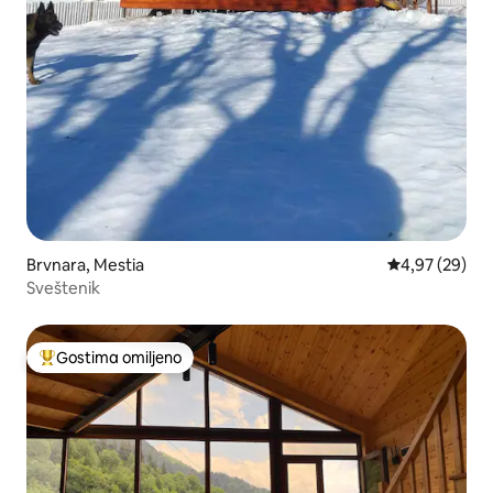
Brvnara, Mestia
Prosečna ocen
4,97 (29)
Sveštenik
Gostima omiljeno
Najuspešniji među gostima omiljenim