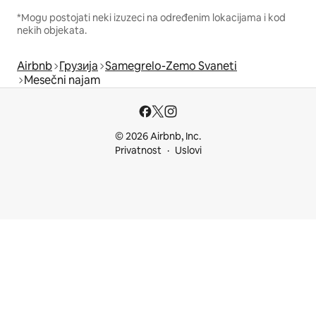
*Mogu postojati neki izuzeci na određenim lokacijama i kod
nekih objekata.
Airbnb
Грузија
Samegrelo-Zemo Svaneti
Mesečni najam
© 2026 Airbnb, Inc.
Privatnost
Uslovi