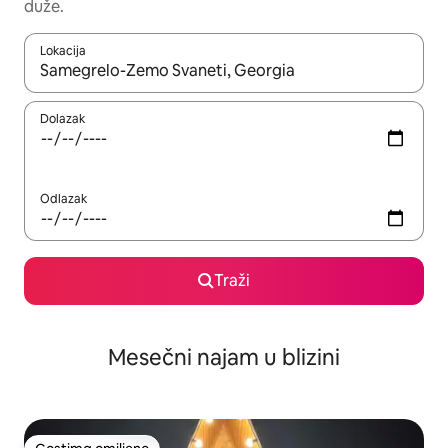
duže.
Lokacija
Kad su rezultati dostupni, možete da se krećete kroz njih pomoću
Dolazak
Odlazak
Traži
Mesečni najam u blizini