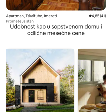
Apartman, Tskaltubo, Imereti
Prosečna ocen
4,85 (41)
Prometeus stan
Udobnost kao u sopstvenom domu i
odlične mesečne cene