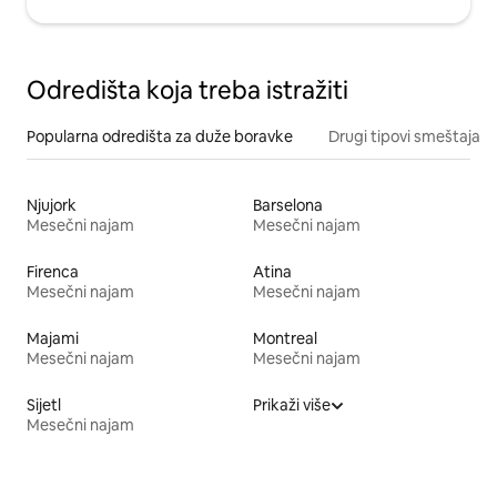
Odredišta koja treba istražiti
Popularna odredišta za duže boravke
Drugi tipovi smeštaja
Njujork
Barselona
Mesečni najam
Mesečni najam
Firenca
Atina
Mesečni najam
Mesečni najam
Majami
Montreal
Mesečni najam
Mesečni najam
Sijetl
Prikaži više
Mesečni najam