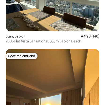
Stan, Leblon
Prosečna ocena
4,98 (140)
2605 Flat Vista Sensational. 350m Leblon Beach
Gostima omiljeno
Gostima omiljeno