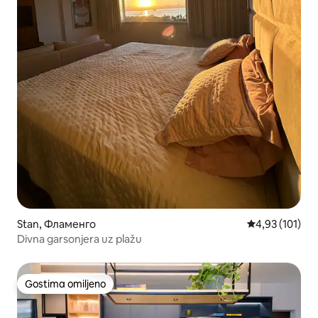
Stan, Фламенго
Prosečna ocena
4,93 (101)
Divna garsonjera uz plažu
Gostima omiljeno
Gostima omiljeno