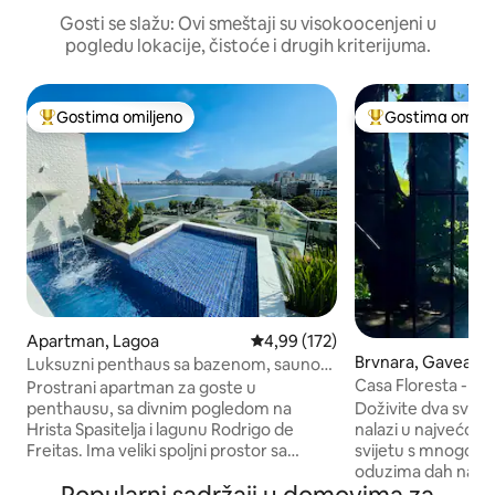
Gosti se slažu: Ovi smeštaji su visokoocenjeni u
pogledu lokacije, čistoće i drugih kriterijuma.
Gostima omiljeno
Gostima omilje
Najuspešniji među gostima omiljenim
Najuspešniji međ
Apartman, Lagoa
Prosečna ocena 4,99 od 5, utisak
4,99 (172)
Brvnara, Gavea
Luksuzni penthaus sa bazenom, saunom
i privatnošću.
Casa Floresta - U
Prostrani apartman za goste u
View
penthausu, sa divnim pogledom na
Doživite dva sveta
Hrista Spasitelja i lagunu Rodrigo de
nalazi u najvećoj 
Freitas. Ima veliki spoljni prostor sa
svijetu s mnogo mi
bazenom i vodopadom, toalet, parnu
oduzima dah na mo
saunu sa tušem, kuhinju, roštilj, frižider,
strane, bićete 2 km