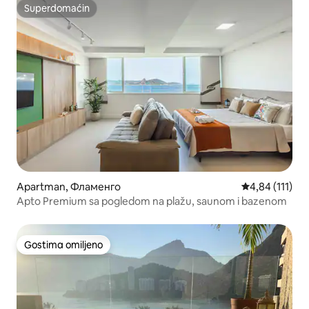
Superdomaćin
Superdomaćin
Apartman, Фламенго
Prosečna ocena
4,84 (111)
Apto Premium sa pogledom na plažu, saunom i bazenom
Gostima omiljeno
Gostima omiljeno