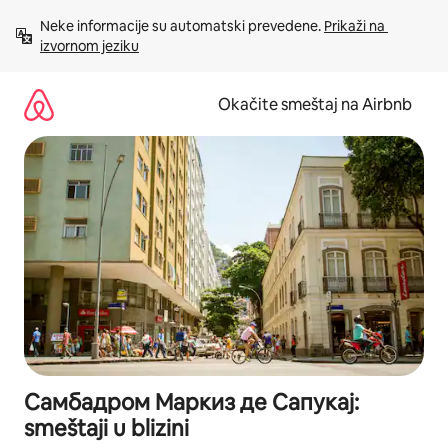
Pređi
Neke informacije su automatski prevedene. 
Prikaži na 
na
izvornom jeziku
sadržaj
Okačite smeštaj na Airbnb
Самбадром Маркиз де Сапукај:
smeštaji u blizini