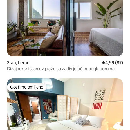
Stan, Leme
Prosečna ocen
4,99 (87)
Dizajnerski stan uz plažu sa zadivljujućim pogledom na
okean
Gostima omiljeno
Gostima omiljeno