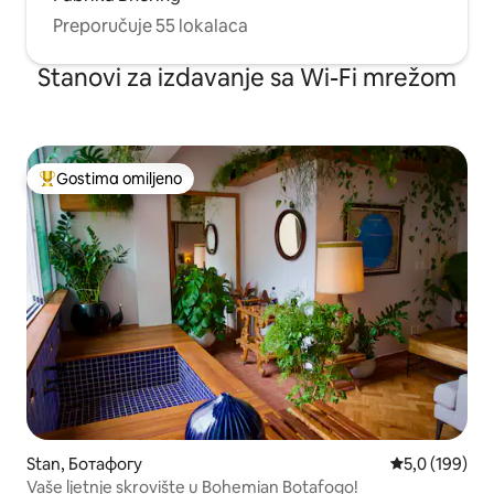
Preporučuje 55 lokalaca
Stanovi za izdavanje sa Wi-Fi mrežom
Gostima omiljeno
Najuspešniji među gostima omiljenim
Stan, Ботафогу
Prosečna ocen
5,0 (199)
Vaše ljetnje skrovište u Bohemian Botafogo!