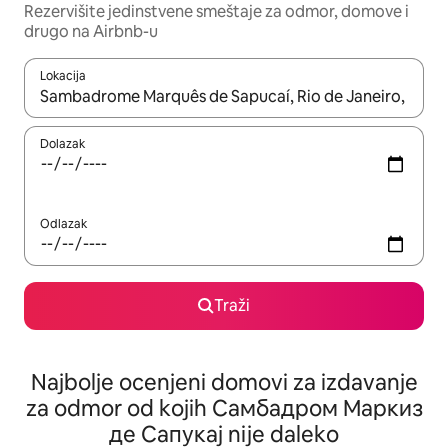
Rezervišite jedinstvene smeštaje za odmor, domove i
drugo na Airbnb-u
Lokacija
Kad su rezultati dostupni, možete da se krećete kroz njih pomoću
Dolazak
Odlazak
Traži
Najbolje ocenjeni domovi za izdavanje
za odmor od kojih Самбадром Маркиз
де Сапукај nije daleko