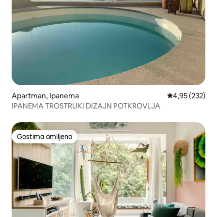
Apartman, Ipanema
Prosečna ocena
4,95 (232)
IPANEMA TROSTRUKI DIZAJN POTKROVLJA
Gostima omiljeno
Gostima omiljeno