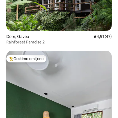
Dom, Gavea
Prosečna ocen
4,91 (47)
Rainforest Paradise 2
Gostima omiljeno
Najuspešniji među gostima omiljenim