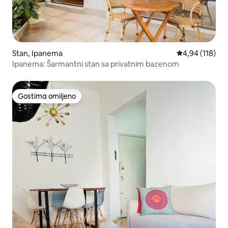
Stan, Ipanema
Prosečna ocena
4,94 (118)
Ipanema: Šarmantni stan sa privatnim bazenom
Gostima omiljeno
Gostima omiljeno