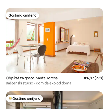
Gostima omiljeno
Gostima omiljeno
Objekat za goste, Santa Teresa
Prosečna ocena
4,82 (278)
Baštenski studio - dom daleko od doma
Gostima omiljeno
Najuspešniji među gostima omiljenim