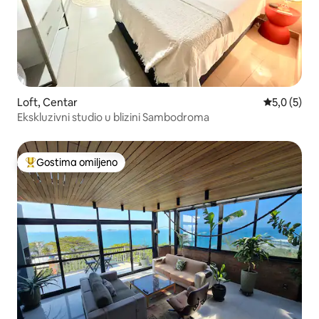
Loft, Centar
Prosečna oc
5,0 (5)
Ekskluzivni studio u blizini Sambodroma
Gostima omiljeno
Najuspešniji među gostima omiljenim