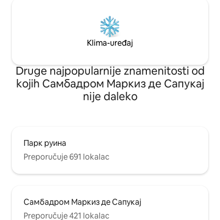
Klima-uređaj
Druge najpopularnije znamenitosti od
kojih Самбадром Маркиз де Сапукај
nije daleko
Парк руина
Preporučuje 691 lokalac
Самбадром Маркиз де Сапукај
Preporučuje 421 lokalac