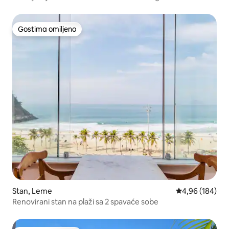
Gostima omiljeno
Gostima omiljeno
Stan, Leme
Prosečna ocena
4,96 (184)
Renovirani stan na plaži sa 2 spavaće sobe