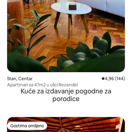
Stan, Centar
Prosečna ocena
4,96 (144)
Apartman sa 47m2 u ulici Rezende!
Kuće za izdavanje pogodne za
porodice
Gostima omiljeno
Gostima omiljeno