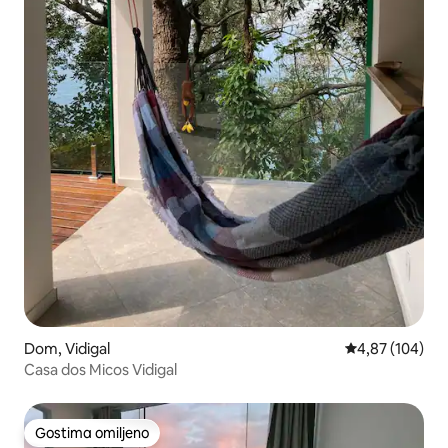
Dom, Vidigal
Prosečna ocena
4,87 (104)
Casa dos Micos Vidigal
Gostima omiljeno
Gostima omiljeno