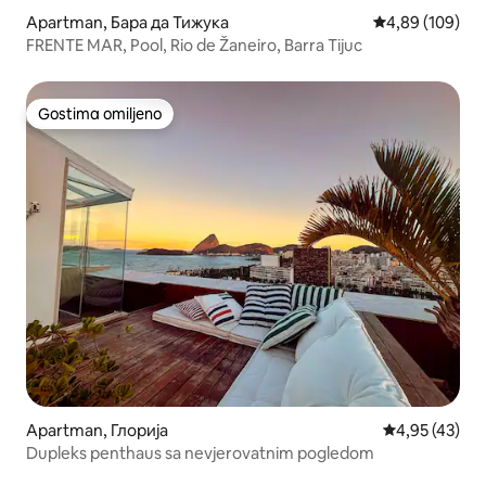
Apartman, Бара да Тижука
Prosečna ocena
4,89 (109)
FRENTE MAR, Pool, Rio de Žaneiro, Barra Tijuc
Gostima omiljeno
Gostima omiljeno
Apartman, Глорија
Prosečna ocen
4,95 (43)
Dupleks penthaus sa nevjerovatnim pogledom