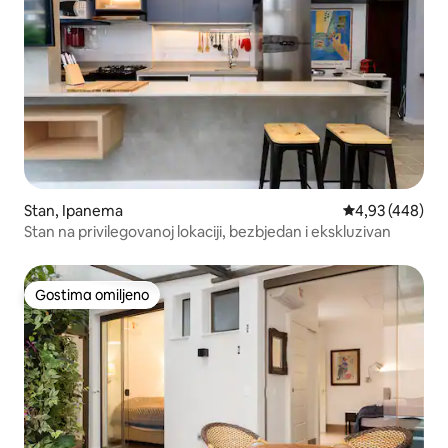
Stan, Ipanema
Prosečna ocena 
4,93 (448)
Stan na privilegovanoj lokaciji, bezbjedan i ekskluzivan
Gostima omiljeno
Gostima omiljeno