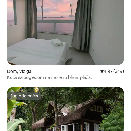
Dom, Vidigal
Prosečna ocena 
4,97 (349)
Kuća sa pogledom na more i u blizini plaža.
Superdomaćin
Superdomaćin