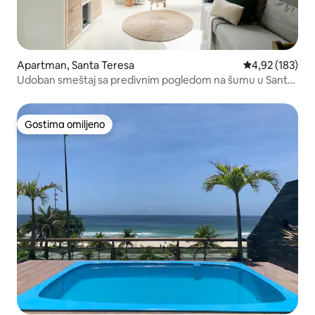
Apartman, Santa Teresa
Prosečna ocena
4,92 (183)
Udoban smeštaj sa predivnim pogledom na šumu u Santa
Teresi + 500 Mbps
Gostima omiljeno
Gostima omiljeno