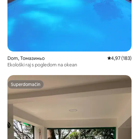
Dom, Томазиньо
Prosečna ocena
4,97 (183)
Ekološki raj s pogledom na okean
Superdomaćin
Superdomaćin