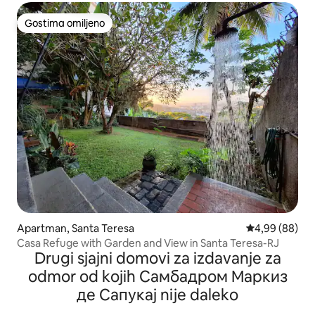
Gostima omiljeno
Gostima omiljeno
Apartman, Santa Teresa
Prosečna ocena
4,99 (88)
Casa Refuge with Garden and View in Santa Teresa-RJ
Drugi sjajni domovi za izdavanje za
odmor od kojih Самбадром Маркиз
де Сапукај nije daleko