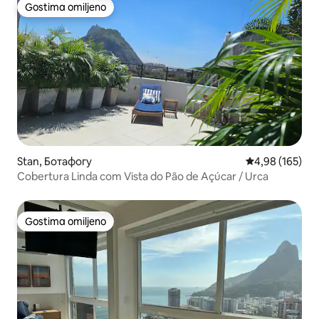
Gostima omiljeno
Gostima omiljeno
Stan, Ботафогу
Prosečna ocena
4,98 (165)
Cobertura Linda com Vista do Pão de Açúcar / Urca
Gostima omiljeno
Gostima omiljeno