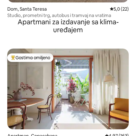
Dom, Santa Teresa
Prosečna oce
5,0 (22)
Studio, prometni trg, autobus i tramvaj na vratima
Apartmani za izdavanje sa klima-
uređajem
Gostima omiljeno
Najuspešniji među gostima omiljenim
Apartman, Copacabana
Prosečna ocena
4,97 (163)