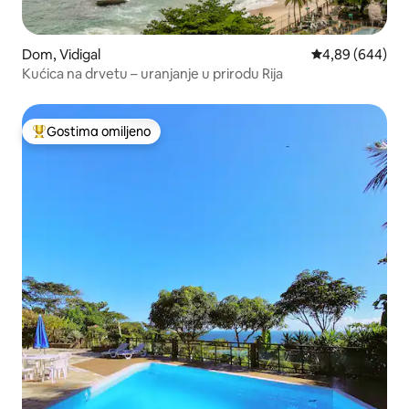
Dom, Vidigal
Prosečna ocena 
4,89 (644)
Kućica na drvetu – uranjanje u prirodu Rija
Gostima omiljeno
Najuspešniji među gostima omiljenim