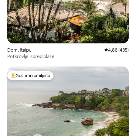
Dom, Itaipu
Prosečna ocena
4,86 (435)
Potkrovlje ispred plaže
Gostima omiljeno
Najuspešniji među gostima omiljenim