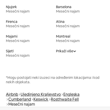
Njujork
Barselona
Mesečni najam
Mesečni najam
Firenca
Atina
Mesečni najam
Mesečni najam
Majami
Montreal
Mesečni najam
Mesečni najam
Sijetl
Prikaži više
Mesečni najam
*Mogu postojati neki izuzeci na određenim lokacijama i kod
nekih objekata.
Airbnb
Ujedinjeno Kraljevstvo
Engleska
Cumberland
Keswick
Rosthwaite Fell
Mesečni najam