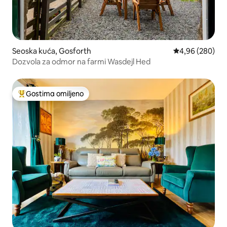
Seoska kuća, Gosforth
Prosečna ocena 
4,96 (280)
Dozvola za odmor na farmi Wasdejl Hed
Gostima omiljeno
Najuspešniji među gostima omiljenim