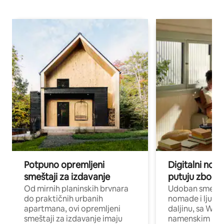
Potpuno opremljeni
Digitalni nomad
smeštaji za izdavanje
putuju zbog p
Od mirnih planinskih brvnara
Udoban smeštaj
do praktičnih urbanih
nomade i ljude 
apartmana, ovi opremljeni
daljinu, sa Wi-
smeštaji za izdavanje imaju
namenskim ra