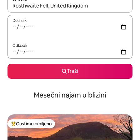
Kad su rezultati dostupni, možete da se krećete kroz njih pomoću
Dolazak
Odlazak
Traži
Mesečni najam u blizini
Gostima omiljeno
Najuspešniji među gostima omiljenim