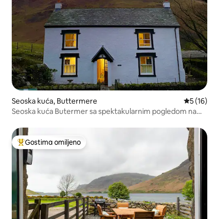
Seoska kuća, Buttermere
Prosečna o
5 (16)
Seoska kuća Butermer sa spektakularnim pogledom na
planine
Gostima omiljeno
Najuspešniji među gostima omiljenim