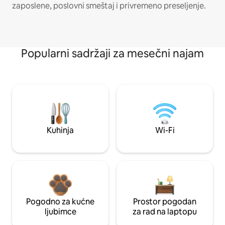
zaposlene, poslovni smeštaj i privremeno preseljenje.
Popularni sadržaji za mesečni najam
Kuhinja
Wi-Fi
Pogodno za kućne
Prostor pogodan
ljubimce
za rad na laptopu