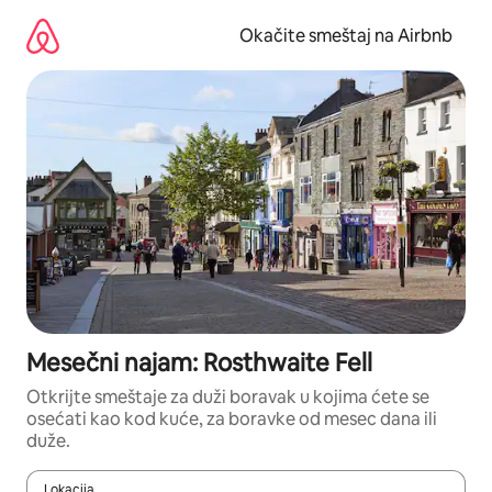
Pređi
na
Okačite smeštaj na Airbnb
sadržaj
Mesečni najam: Rosthwaite Fell
Otkrijte smeštaje za duži boravak u kojima ćete se
osećati kao kod kuće, za boravke od mesec dana ili
duže.
Lokacija