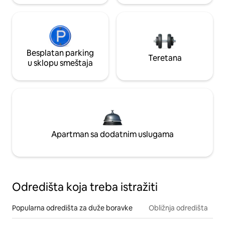
Besplatan parking
Teretana
u sklopu smeštaja
Apartman sa dodatnim uslugama
Odredišta koja treba istražiti
Popularna odredišta za duže boravke
Obližnja odredišta