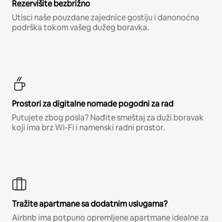
Rezervišite bezbrižno
Utisci naše pouzdane zajednice gostiju i danonoćna
podrška tokom vašeg dužeg boravka.
Prostori za digitalne nomade pogodni za rad
Putujete zbog posla? Nađite smeštaj za duži boravak
koji ima brz Wi-Fi i namenski radni prostor.
Tražite apartmane sa dodatnim uslugama?
Airbnb ima potpuno opremljene apartmane idealne za