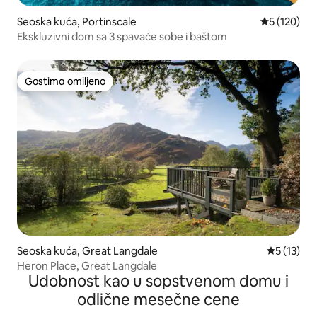
Seoska kuća, Portinscale
Prosečna oc
5 (120)
Ekskluzivni dom sa 3 spavaće sobe i baštom
Gostima omiljeno
Gostima omiljeno
Seoska kuća, Great Langdale
Prosečna o
5 (13)
Heron Place, Great Langdale
Udobnost kao u sopstvenom domu i
odlične mesečne cene