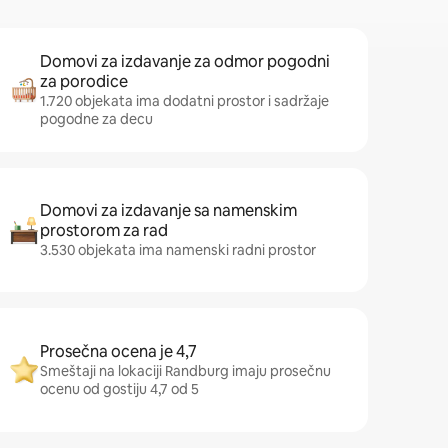
Domovi za izdavanje za odmor pogodni
za porodice
1.720 objekata ima dodatni prostor i sadržaje
pogodne za decu
Domovi za izdavanje sa namenskim
prostorom za rad
3.530 objekata ima namenski radni prostor
Prosečna ocena je 4,7
Smeštaji na lokaciji Randburg imaju prosečnu
ocenu od gostiju 4,7 od 5