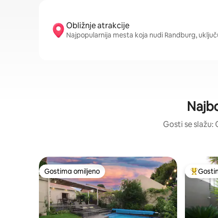
Obližnje atrakcije
Najpopularnija mesta koja nudi Randburg, uključ
Najbo
Gosti se slažu: 
Gostima omiljeno
Gosti
Gostima omiljeno
Najuspeš