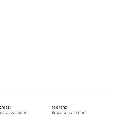
omazi
Midrand
štaji za odmor
Smeštaji za odmor