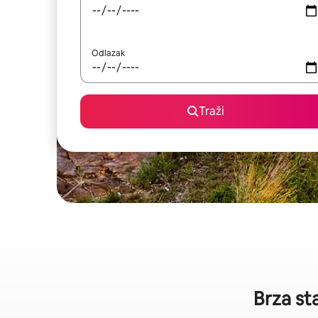
Odlazak
Traži
Brza st