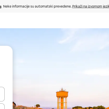
Neke informacije su automatski prevedene. 
Prikaži na izvornom jezi
oz njih pomoću strelica nagore i nadole, kao i da ih istražujte dodirom