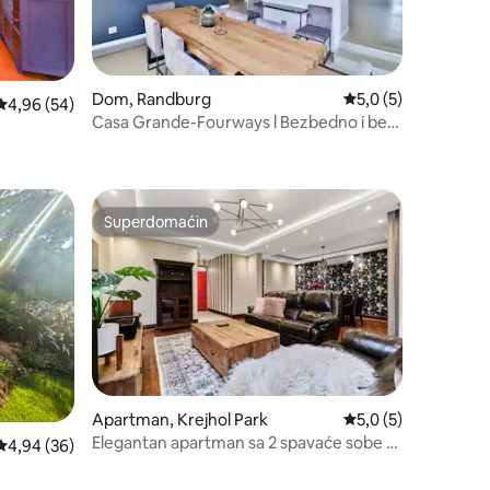
Dom, Randburg
Prosečna ocena 5,0 
5,0 (5)
Prosečna ocena 4,96 od 5, utisaka: 54
4,96 (54)
Casa Grande-Fourways l Bezbedno i bez
isključenja struje
Superdomaćin
Superdomaćin
Apartman, Krejhol Park
Prosečna ocena 5,0 
5,0 (5)
Elegantan apartman sa 2 spavaće sobe u
Prosečna ocena 4,94 od 5, utisaka: 36
4,94 (36)
blizini Harlingama