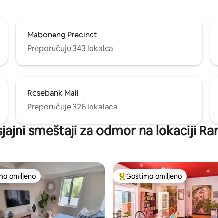
Maboneng Precinct
Preporučuju 343 lokalca
Rosebank Mall
Preporučuje 326 lokalaca
sjajni smeštaji za odmor na lokaciji R
ma omiljeno
Gostima omiljeno
niji među gostima omiljenim
Najuspešniji među gostima omi