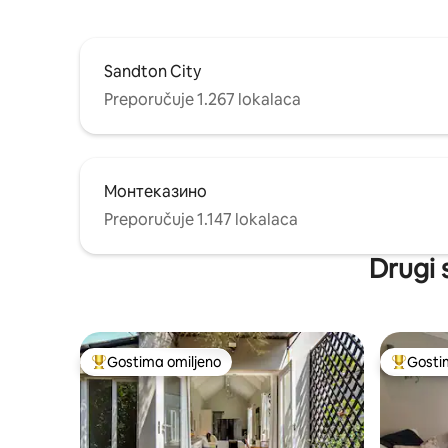
vlasnika na imanju
Sandton City
Preporučuje 1.267 lokalaca
Монтеказино
Preporučuje 1.147 lokalaca
Drugi 
Gostima omiljeno
Gosti
Najuspešniji među gostima omiljenim
Najuspeš