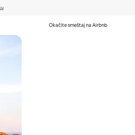
ku
Okačite smeštaj na Airbnb
 ili prevlačenjem.