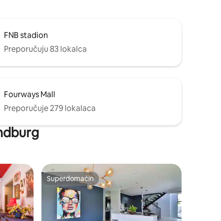
FNB stadion
Preporučuju 83 lokalca
Fourways Mall
Preporučuje 279 lokalaca
andburg
Superdomaćin
ljenim
Superdomaćin