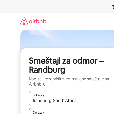
Pređi
na
sadržaj
Smeštaji za odmor –
Randburg
Nađite i rezervišite jedinstvene smeštaje na
Airbnb-u
Lokacija
Kad su rezultati dostupni, možete da se krećete kr
Dolazak