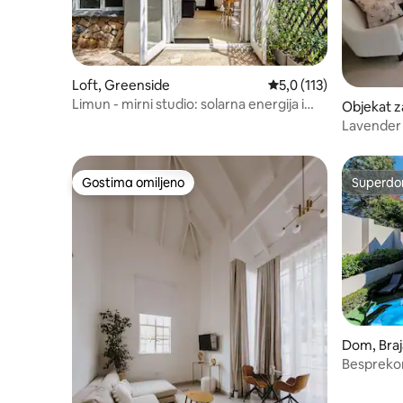
Loft, Greenside
Prosečna ocena 5,0 od 
5,0 (113)
Limun - mirni studio: solarna energija i
Objekat z
rezervna voda
Lavender
Backup 
Gostima omiljeno
Superdo
Gostima omiljeno
Superdo
Dom, Bra
Besprekor