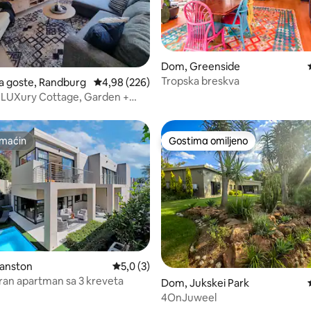
5, utisaka: 113
Dom, Greenside
Tropska breskva
a goste, Randburg
Prosečna ocena 4,98 od 5, utisaka: 226
4,98 (226)
 LUXury Cottage, Garden +
Power&H20
maćin
Gostima omiljeno
maćin
Gostima omiljeno
janston
Prosečna ocena 5,0 od 5, utisaka: 3
5,0 (3)
an apartman sa 3 kreveta
Dom, Jukskei Park
4OnJuweel