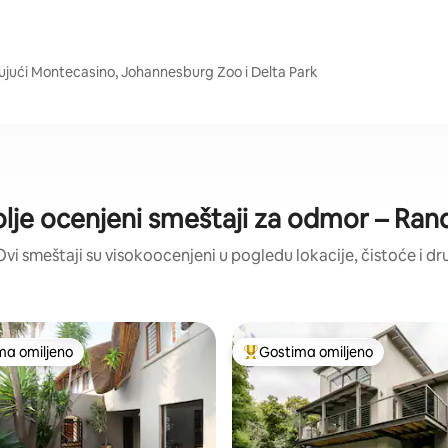
ujući Montecasino, Johannesburg Zoo i Delta Park
lje ocenjeni smeštaji za odmor – Ra
Ovi smeštaji su visokoocenjeni u pogledu lokacije, čistoće i dr
ma omiljeno
Gostima omiljeno
niji među gostima omiljenim
Najuspešniji među gostima omi