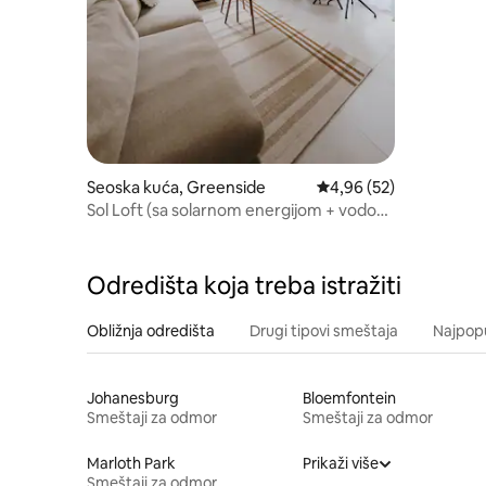
Seoska kuća, Greenside
Prosečna ocena 4,96 od
4,96 (52)
Sol Loft (sa solarnom energijom + vodom
iz bušotine)
Odredišta koja treba istražiti
Obližnja odredišta
Drugi tipovi smeštaja
Najpopu
Johanesburg
Bloemfontein
Smeštaji za odmor
Smeštaji za odmor
Marloth Park
Prikaži više
Smeštaji za odmor