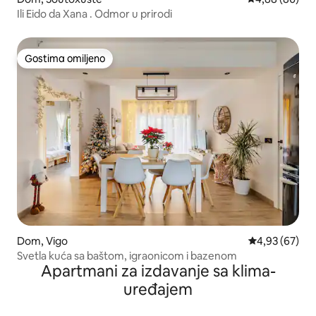
Ili Eido da Xana . Odmor u prirodi
Gostima omiljeno
Gostima omiljeno
Dom, Vigo
Prosečna ocen
4,93 (67)
Svetla kuća sa baštom, igraonicom i bazenom
Apartmani za izdavanje sa klima-
uređajem