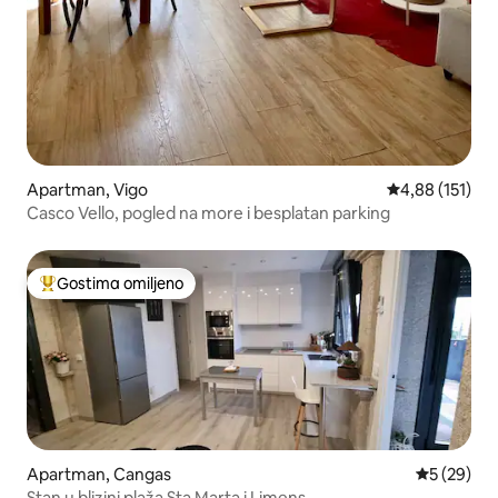
Apartman, Vigo
Prosečna ocena
4,88 (151)
Casco Vello, pogled na more i besplatan parking
Gostima omiljeno
Najuspešniji među gostima omiljenim
Apartman, Cangas
Prosečna o
5 (29)
Stan u blizini plaža Sta Marta i Limens