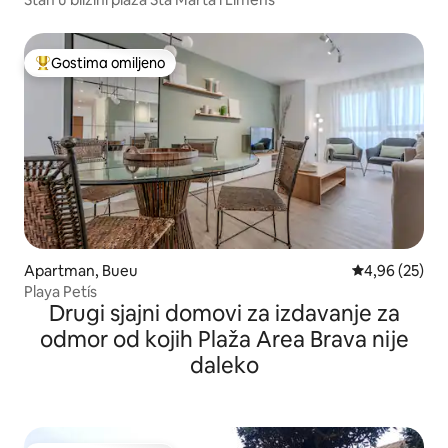
Gostima omiljeno
Najuspešniji među gostima omiljenim
Apartman, Bueu
Prosečna ocen
4,96 (25)
Playa Petís
Drugi sjajni domovi za izdavanje za
odmor od kojih Plaža Area Brava nije
daleko