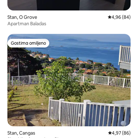
Stan, O Grove
Prosečna ocena
4,96 (84)
Apartman Baladas
Gostima omiljeno
Gostima omiljeno
Stan, Cangas
Prosečna ocen
4,97 (86)