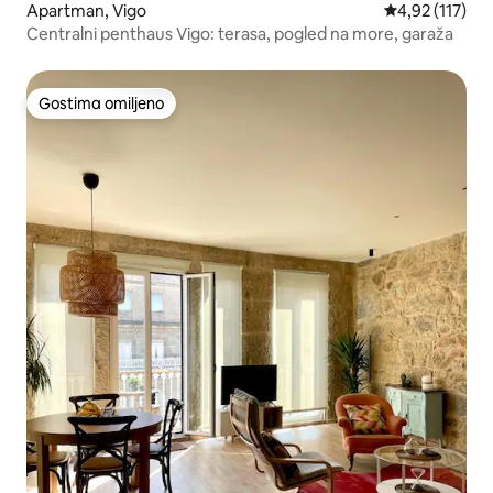
Apartman, Vigo
Prosečna ocena
4,92 (117)
Centralni penthaus Vigo: terasa, pogled na more, garaža
Gostima omiljeno
Gostima omiljeno