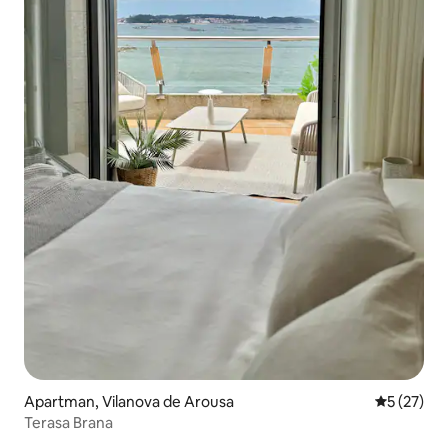
Apartman, Vilanova de Arousa
Prosečna o
5 (27)
Terasa Brana