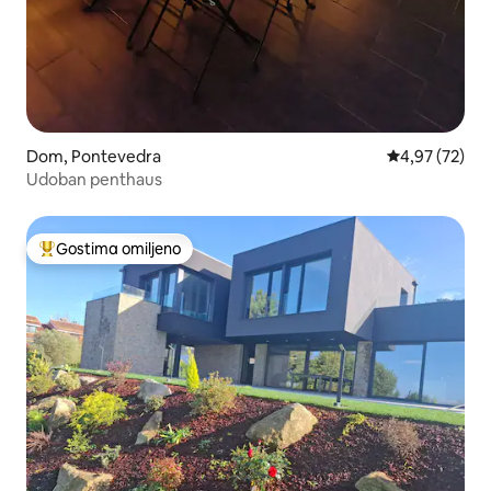
Dom, Pontevedra
Prosečna ocen
4,97 (72)
Udoban penthaus
Gostima omiljeno
Najuspešniji među gostima omiljenim