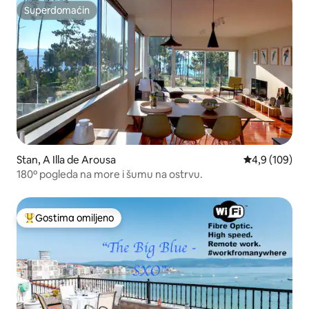
Superdomaćin
Superdomaćin
Stan, A Illa de Arousa
Prosečna ocen
4,9 (109)
180º pogleda na more i šumu na ostrvu.
Gostima omiljeno
Najuspešniji među gostima omiljenim