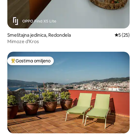
Smeštajna jedinica, Redondela
Prosečna o
5 (25)
Mimoze d'Kros
Gostima omiljeno
Najuspešniji među gostima omiljenim