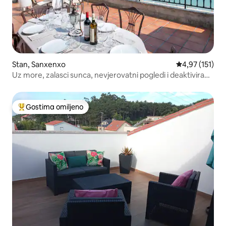
Stan, Sanxenxo
Prosečna ocena
4,97 (151)
Uz more, zalasci sunca, nevjerovatni pogledi i deaktivirani
sadržaji
Gostima omiljeno
Najuspešniji među gostima omiljenim