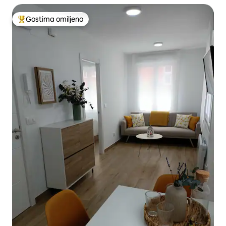
Gostima omiljeno
Najuspešniji među gostima omiljenim