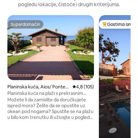
pogledu lokacije, čistoće i drugih kriterijuma.
Superdomaćin
Gostima omilje
Superdomaćin
Najuspešniji međ
Planinska kuća, Aios/ Pontev
Prosečna ocena 4,8 od 5, utisak
4,8 (105)
edra
Planinska kuća na plaži s prekrasnim
pogledom na ocean
Možete li da zamislite da doručkujete
ispred mora? Želite da se opustite uz
okean pod nogama? Spustite se na plažu
u bilo kom trenutku ili uživajte u pogledu
sa zastakljenog trijema ili bašte? Malo
mjesta ima nevjerovatan pogled i zalaske
sunca na ovo mjesto, samo 100 metara