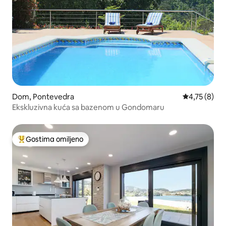
Dom, Pontevedra
Prosečna oce
4,75 (8)
Ekskluzivna kuća sa bazenom u Gondomaru
Gostima omiljeno
Najuspešniji među gostima omiljenim