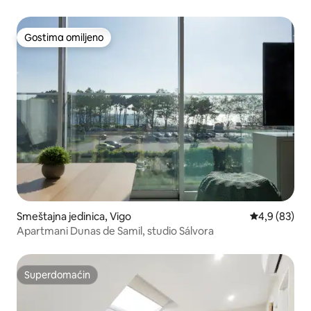
Gostima omiljeno
Gostima omiljeno
Smeštajna jedinica, Vigo
Prosečna oce
4,9 (83)
Apartmani Dunas de Samil, studio Sálvora
Superdomaćin
Superdomaćin