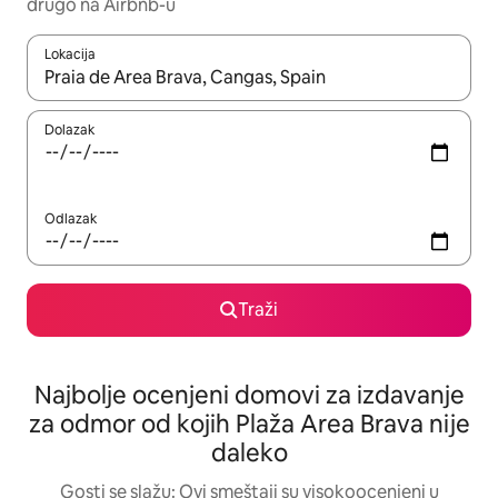
drugo na Airbnb-u
Lokacija
Kad su rezultati dostupni, možete da se krećete kroz njih pomoću
Dolazak
Odlazak
Traži
Najbolje ocenjeni domovi za izdavanje
za odmor od kojih Plaža Area Brava nije
daleko
Gosti se slažu: Ovi smeštaji su visokoocenjeni u