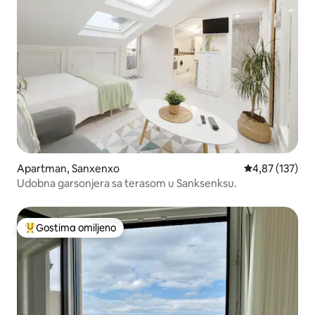
Apartman, Sanxenxo
Prosečna ocena
4,87 (137)
Udobna garsonjera sa terasom u Sanksenksu.
Gostima omiljeno
Najuspešniji među gostima omiljenim