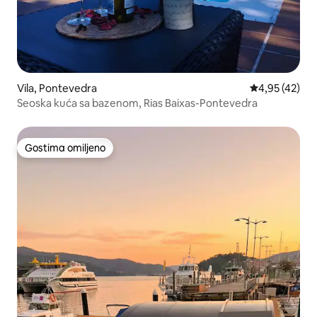
Vila, Pontevedra
Prosečna ocen
4,95 (42)
Seoska kuća sa bazenom, Rias Baixas-Pontevedra
Gostima omiljeno
Gostima omiljeno