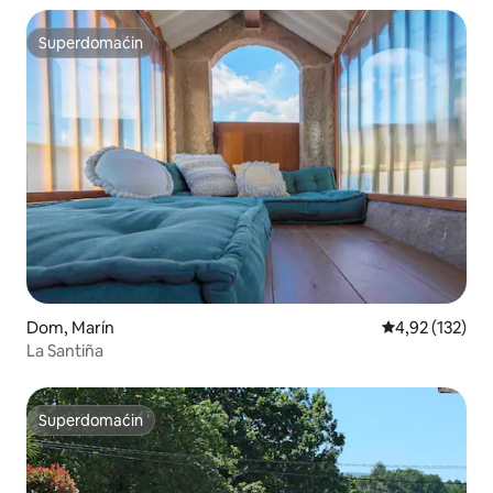
Superdomaćin
Superdomaćin
Dom, Marín
Prosečna ocena
4,92 (132)
La Santiña
Superdomaćin
Superdomaćin