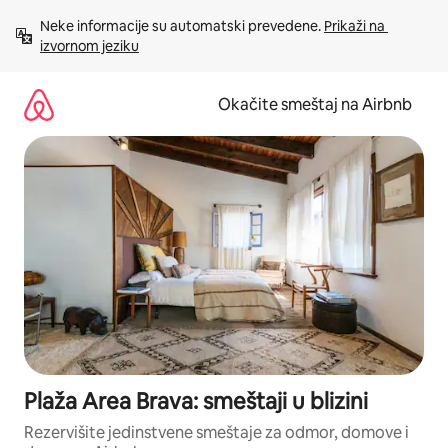
Pređi
Neke informacije su automatski prevedene. 
Prikaži na 
na
izvornom jeziku
sadržaj
Okačite smeštaj na Airbnb
Plaža Area Brava: smeštaji u blizini
Rezervišite jedinstvene smeštaje za odmor, domove i