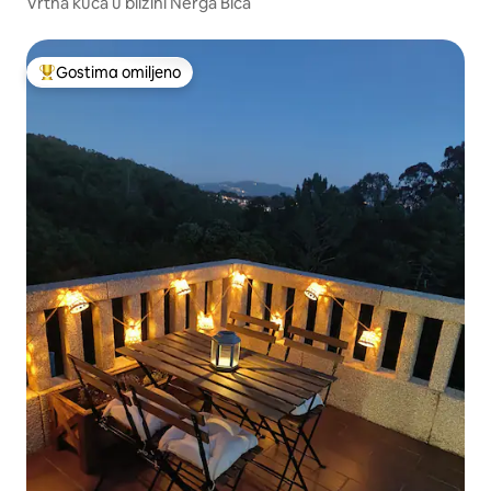
Vrtna kuća u blizini Nerga Biča
Gostima omiljeno
Najuspešniji među gostima omiljenim