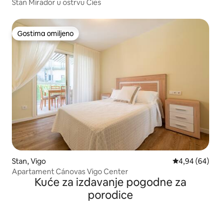
Stan Mirador u ostrvu Cies
Gostima omiljeno
Gostima omiljeno
Stan, Vigo
Prosečna ocena
4,94 (64)
Apartament Cánovas Vigo Center
Kuće za izdavanje pogodne za
porodice