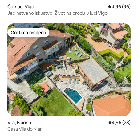
Čamac, Vigo
Prosečna ocena
4,96 (96)
Jedinstveno iskustvo: Život na brodu u luci Vigo
Gostima omiljeno
Gostima omiljeno
Vila, Baiona
Prosečna ocen
4,96 (28)
Casa Vila do Mar