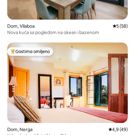
Dom, Vilaboa
Prosečna o
5 (58)
Nova kuća sa pogledom na okean i bazenom
Gostima omiljeno
Najuspešniji među gostima omiljenim
Dom, Nerga
Prosečna oce
4,9 (49)