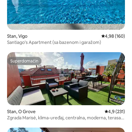
Stan, Vigo
Prosečna ocena
4,98 (160)
Santiago's Apartment (sa bazenom i garažom)
Superdomaćin
Superdomaćin
Stan, O Grove
Prosečna ocen
4,9 (231)
Zgrada Marisé, klima-uređaj, centralna, moderna, terasa...