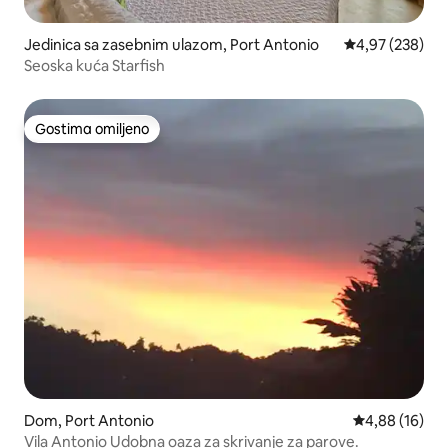
Jedinica sa zasebnim ulazom, Port Antonio
Prosečna ocena
4,97 (238)
Seoska kuća Starfish
Gostima omiljeno
Gostima omiljeno
Dom, Port Antonio
Prosečna ocen
4,88 (16)
Vila Antonio Udobna oaza za skrivanje za parove.