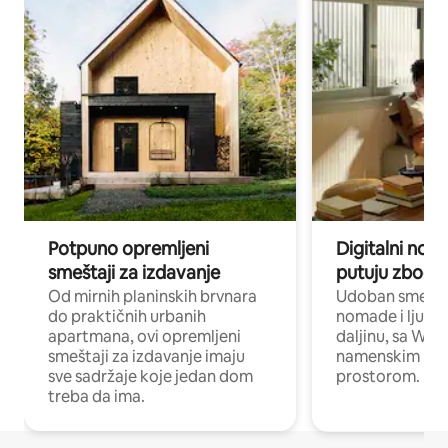
Potpuno opremljeni
Digitalni nomad
smeštaji za izdavanje
putuju zbog p
Od mirnih planinskih brvnara
Udoban smeštaj
do praktičnih urbanih
nomade i ljude 
apartmana, ovi opremljeni
daljinu, sa Wi-
smeštaji za izdavanje imaju
namenskim ra
sve sadržaje koje jedan dom
prostorom.
treba da ima.