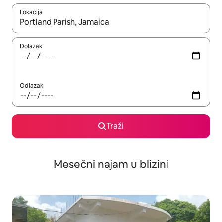
Lokacija
Kad su rezultati dostupni, možete da se krećete kroz njih pomoću
Dolazak
Odlazak
Traži
Mesečni najam u blizini