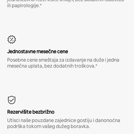
ili papirologije.*
Jednostavne mesečne cene
Posebne cene smeštaja za izdavanje na duže i jedna
mesečna uplata, bez dodatnih troškova.*
Rezervišite bezbrižno
Utisci naše pouzdane zajednice gostiju i danonoćna
podrška tokom vašeg dužeg boravka.