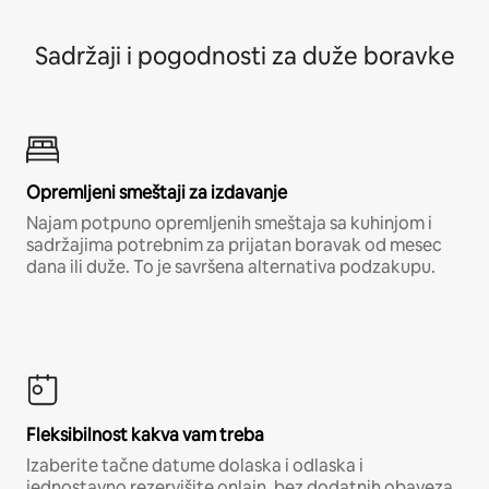
Sadržaji i pogodnosti za duže boravke
Opremljeni smeštaji za izdavanje
Najam potpuno opremljenih smeštaja sa kuhinjom i
sadržajima potrebnim za prijatan boravak od mesec
dana ili duže. To je savršena alternativa podzakupu.
Fleksibilnost kakva vam treba
Izaberite tačne datume dolaska i odlaska i
jednostavno rezervišite onlajn, bez dodatnih obaveza