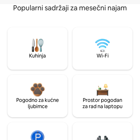
Popularni sadržaji za mesečni najam
Kuhinja
Wi-Fi
Pogodno za kućne
Prostor pogodan
ljubimce
za rad na laptopu