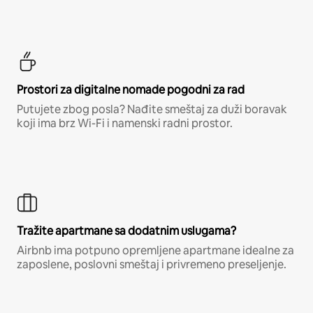
Prostori za digitalne nomade pogodni za rad
Putujete zbog posla? Nađite smeštaj za duži boravak
koji ima brz Wi-Fi i namenski radni prostor.
Tražite apartmane sa dodatnim uslugama?
Airbnb ima potpuno opremljene apartmane idealne za
zaposlene, poslovni smeštaj i privremeno preseljenje.