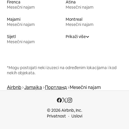
Firenca
Atina
Mesečni najam
Mesečni najam
Majami
Montreal
Mesečni najam
Mesečni najam
Sijetl
Prikaži više
Mesečni najam
*Mogu postojati neki izuzeci na određenim lokacijama i kod
nekih objekata.
Airbnb
Jamajka
Портланд
Mesečni najam
© 2026 Airbnb, Inc.
Privatnost
Uslovi