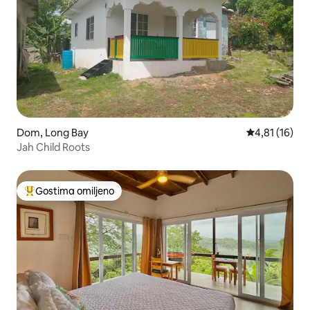
Dom, Long Bay
Prosečna ocen
4,81 (16)
Jah Child Roots
Gostima omiljeno
Najuspešniji među gostima omiljenim