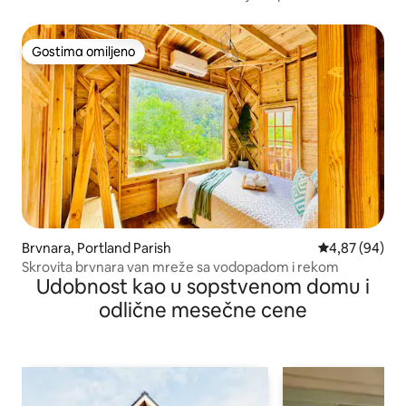
Gostima omiljeno
Gostima omiljeno
Brvnara, Portland Parish
Prosečna ocen
4,87 (94)
Skrovita brvnara van mreže sa vodopadom i rekom
Udobnost kao u sopstvenom domu i
odlične mesečne cene