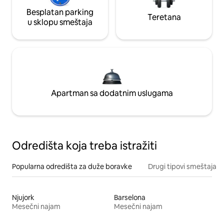
Besplatan parking
Teretana
u sklopu smeštaja
Apartman sa dodatnim uslugama
Odredišta koja treba istražiti
Popularna odredišta za duže boravke
Drugi tipovi smeštaja
Njujork
Barselona
Mesečni najam
Mesečni najam