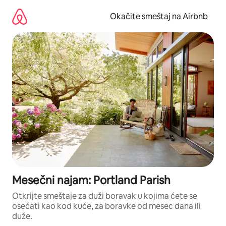
Pređi
na
Okačite smeštaj na Airbnb
sadržaj
Mesečni najam: Portland Parish
Otkrijte smeštaje za duži boravak u kojima ćete se
osećati kao kod kuće, za boravke od mesec dana ili
duže.