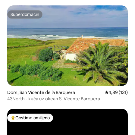
Superdomaćin
Superdomaćin
Dom, San Vicente de la Barquera
Prosečna ocena
4,89 (131)
43North - kuća uz okean S. Vicente Barquera
Gostima omiljeno
Najuspešniji među gostima omiljenim