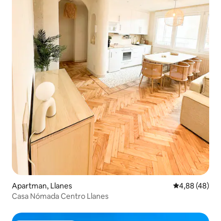
Apartman, Llanes
Prosečna ocen
4,88 (48)
Casa Nómada Centro Llanes