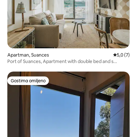
Apartman, Suances
Prosečna oc
5,0 (7)
Port of Suances, Apartment with double bed and s...
Gostima omiljeno
Gostima omiljeno