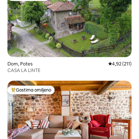
Dom, Potes
Prosečna ocena
4,92 (211)
CASA LA LINTE
Gostima omiljeno
Najuspešniji među gostima omiljenim