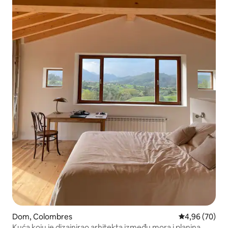
Dom, Colombres
Prosečna ocen
4,96 (70)
Kuća koju je dizajnirao arhitekta između mora i planina