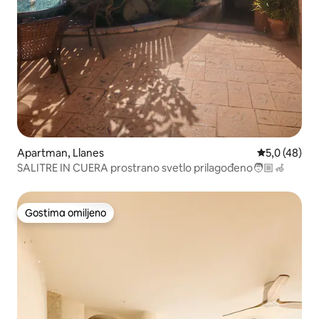
Apartman, Llanes
Prosečna oce
5,0 (48)
SALITRE IN CUERA prostrano svetlo prilagođeno🧑🏼‍🦽
Gostima omiljeno
Gostima omiljeno