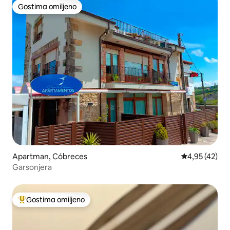
Gostima omiljeno
Gostima omiljeno
Apartman, Cóbreces
Prosečna ocen
4,95 (42)
Garsonjera
Gostima omiljeno
Najuspešniji među gostima omiljenim