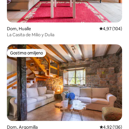
Dom, Hualle
Prosečna ocena
4,97 (104)
La Casita de Milio y Dulia
Gostima omiljeno
Gostima omiljeno
Dom, Argomilla
Prosečna ocena
4,92 (136)