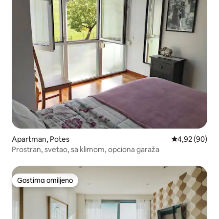
Apartman, Potes
Prosečna ocen
4,92 (90)
Prostran, svetao, sa klimom, opciona garaža
Gostima omiljeno
Gostima omiljeno