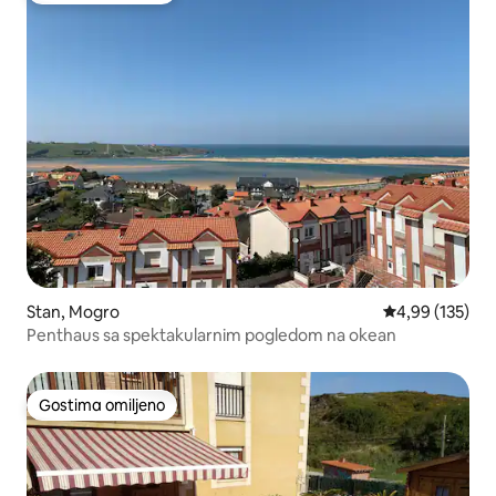
Stan, Mogro
Prosečna ocena
4,99 (135)
Penthaus sa spektakularnim pogledom na okean
Gostima omiljeno
Gostima omiljeno