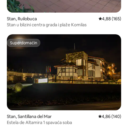
Stan, Ruilobuca
Prosečna ocena
4,88 (165)
Stan u blizini centra grada i plaže Komilas
Superdomaćin
Superdomaćin
Stan, Santillana del Mar
Prosečna ocena
4,86 (140)
Estela de Altamira 1 spavaća soba