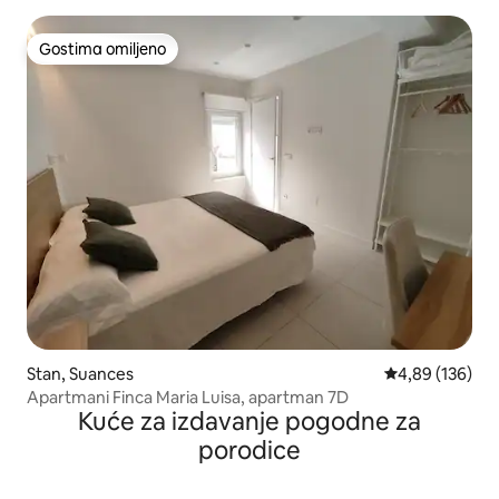
Gostima omiljeno
Gostima omiljeno
Stan, Suances
Prosečna ocena
4,89 (136)
Apartmani Finca Maria Luisa, apartman 7D
Kuće za izdavanje pogodne za
porodice