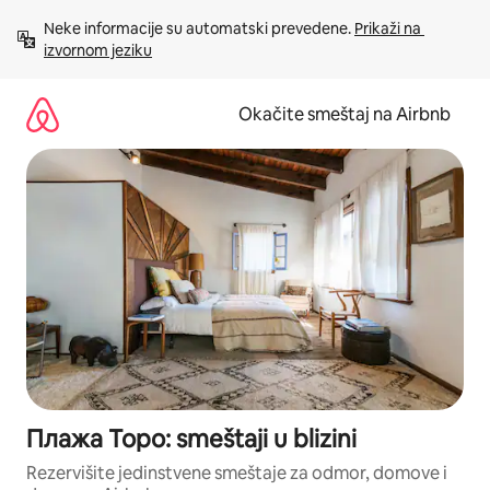
Pređi
Neke informacije su automatski prevedene. 
Prikaži na 
na
izvornom jeziku
sadržaj
Okačite smeštaj na Airbnb
Плажа Торо: smeštaji u blizini
Rezervišite jedinstvene smeštaje za odmor, domove i