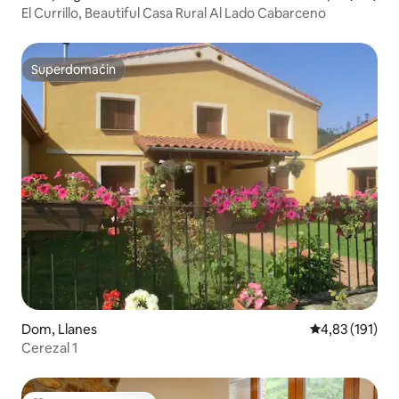
El Currillo, Beautiful Casa Rural Al Lado Cabarceno
Superdomaćin
Superdomaćin
Dom, Llanes
Prosečna ocena
4,83 (191)
Cerezal 1