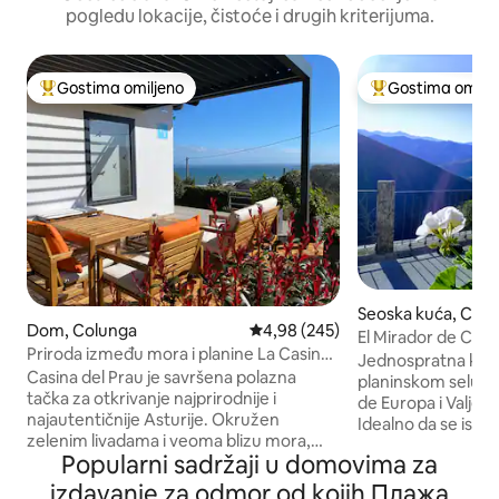
pogledu lokacije, čistoće i drugih kriterijuma.
Gostima omiljeno
Gostima omilje
Najuspešniji među gostima omiljenim
Najuspešniji međ
Seoska kuća, Cob
Dom, Colunga
Prosečna ocena 4,98 od 5, utisak
4,98 (245)
El Mirador de Cobe
Priroda između mora i planine La Casina
Liébana, Pikos
Jednospratna kuća
del Prau
Casina del Prau je savršena polazna
planinskom selu s
tačka za otkrivanje najprirodnije i
de Europa i Valje d
najautentičnije Asturije. Okružen
Idealno da se isklj
zelenim livadama i veoma blizu mora,
kontaktu sa priro
Popularni sadržaji u domovima za
idealan je za ljubitelje pešačenja,
ovog područja, uda
surfovanja i lokalne kuhinje, sa brzim
udaljena je žičara
izdavanje za odmor od kojih Плажа