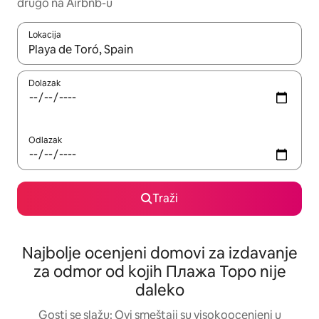
drugo na Airbnb-u
Lokacija
Kad su rezultati dostupni, možete da se krećete kroz njih pomoću
Dolazak
Odlazak
Traži
Najbolje ocenjeni domovi za izdavanje
za odmor od kojih Плажа Торо nije
daleko
Gosti se slažu: Ovi smeštaji su visokoocenjeni u