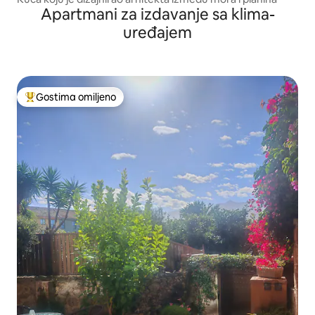
Apartmani za izdavanje sa klima-
uređajem
Gostima omiljeno
Najuspešniji među gostima omiljenim