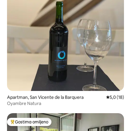
Apartman, San Vicente de la Barquera
Prosečna oce
5,0 (18)
Oyambre Natura
Gostima omiljeno
Najuspešniji među gostima omiljenim