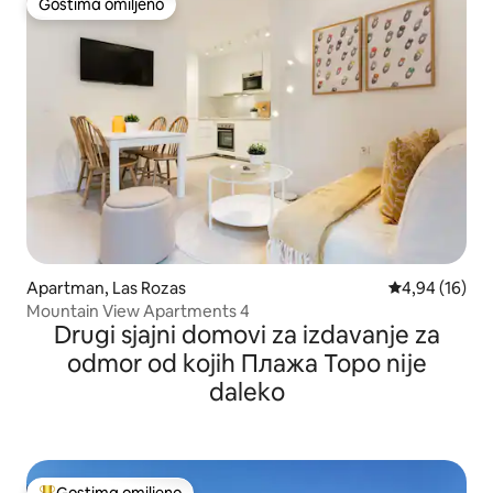
Gostima omiljeno
Gostima omiljeno
Apartman, Las Rozas
Prosečna ocen
4,94 (16)
Mountain View Apartments 4
Drugi sjajni domovi za izdavanje za
odmor od kojih Плажа Торо nije
daleko