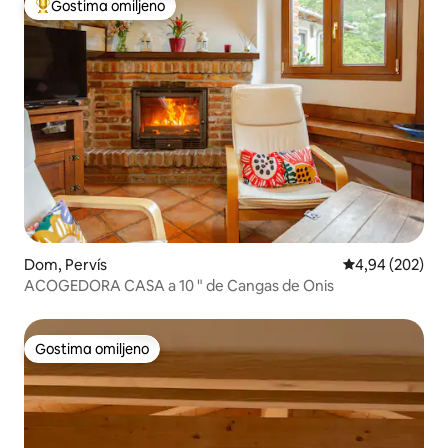
Gostima omiljeno
Najuspešniji među gostima omiljenim
Dom, Pervís
Prosečna ocena 
4,94 (202)
ACOGEDORA CASA a 10 " de Cangas de Onis
Gostima omiljeno
Gostima omiljeno