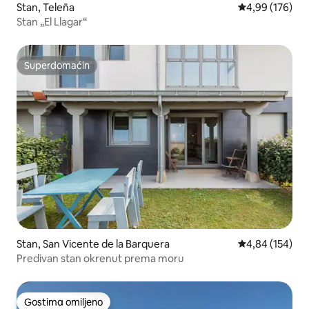
Stan, Teleña
Prosečna ocena
4,99 (176)
Stan „El Llagar“
Superdomaćin
Superdomaćin
Stan, San Vicente de la Barquera
Prosečna ocena
4,84 (154)
Predivan stan okrenut prema moru
Gostima omiljeno
Gostima omiljeno