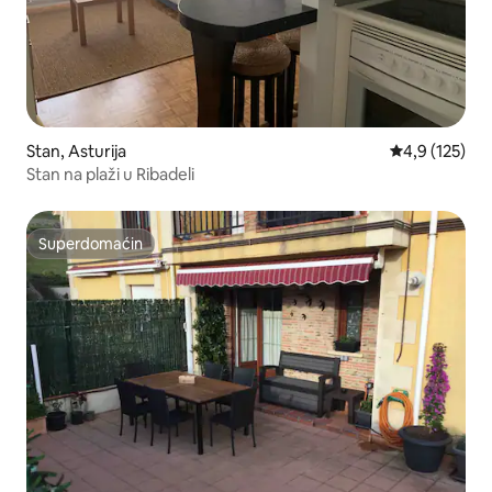
Stan, Asturija
Prosečna ocen
4,9 (125)
Stan na plaži u Ribadeli
Superdomaćin
Superdomaćin