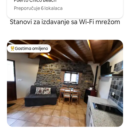
Puerto Chico Beach
Preporučuje 6 lokalaca
Stanovi za izdavanje sa Wi-Fi mrežom
Gostima omiljeno
Najuspešniji među gostima omiljenim