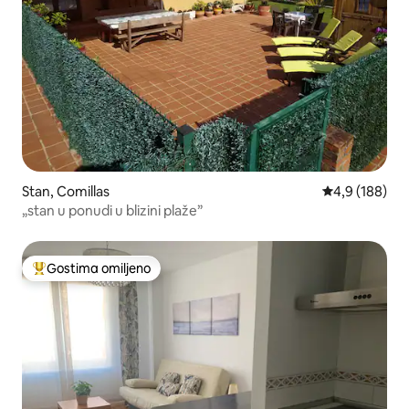
Stan, Comillas
Prosečna ocen
4,9 (188)
„stan u ponudi u blizini plaže”
Gostima omiljeno
Najuspešniji među gostima omiljenim