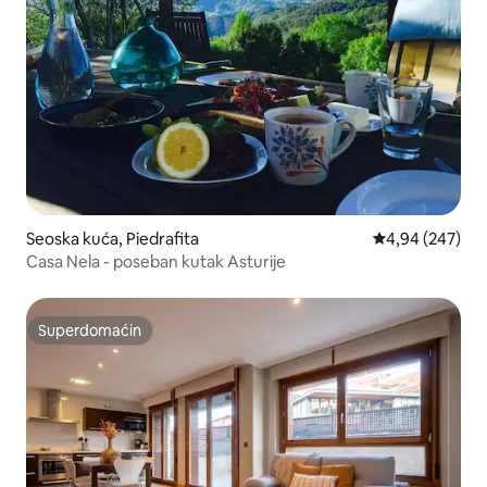
Seoska kuća, Piedrafita
Prosečna ocena 
4,94 (247)
Casa Nela - poseban kutak Asturije
Superdomaćin
Superdomaćin