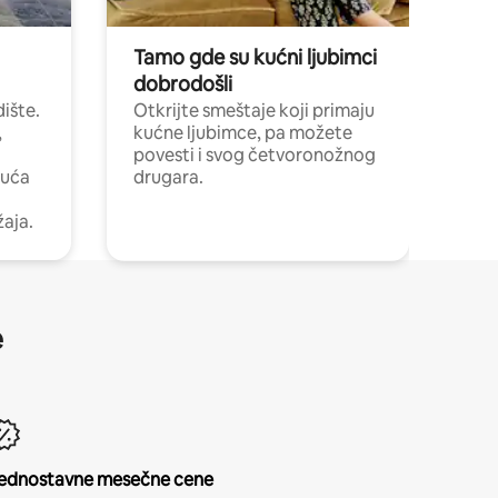
Tamo gde su kućni ljubimci
dobrodošli
ište.
Otkrijte smeštaje koji primaju
,
kućne ljubimce, pa možete
povesti i svog četvoronožnog
kuća
drugara.
žaja.
e
ednostavne mesečne cene