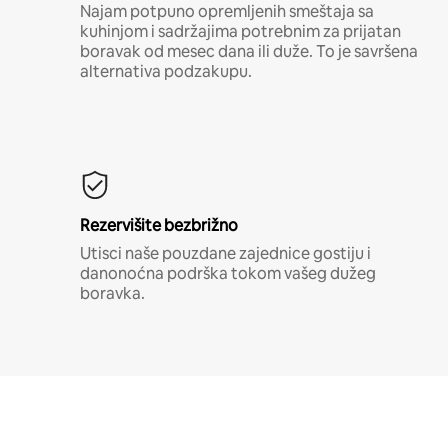
Najam potpuno opremljenih smeštaja sa
kuhinjom i sadržajima potrebnim za prijatan
boravak od mesec dana ili duže. To je savršena
alternativa podzakupu.
Rezervišite bezbrižno
Utisci naše pouzdane zajednice gostiju i
danonoćna podrška tokom vašeg dužeg
boravka.