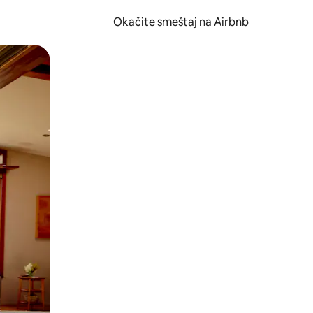
Okačite smeštaj na Airbnb
 ili prevlačenjem.