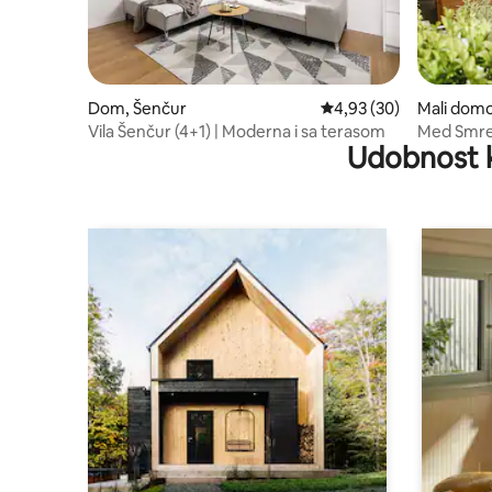
Dom, Šenčur
Prosečna ocena 4,93 od
4,93 (30)
Mali domo
njskem
Vila Šenčur (4+1) | Moderna i sa terasom
Med Smrek
Udobnost 
utočište