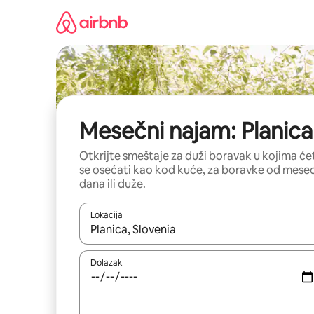
Pređi
na
sadržaj
Mesečni najam: Planica
Otkrijte smeštaje za duži boravak u kojima će
se osećati kao kod kuće, za boravke od mese
dana ili duže.
Lokacija
Kad su rezultati dostupni, možete da se krećete kr
Dolazak