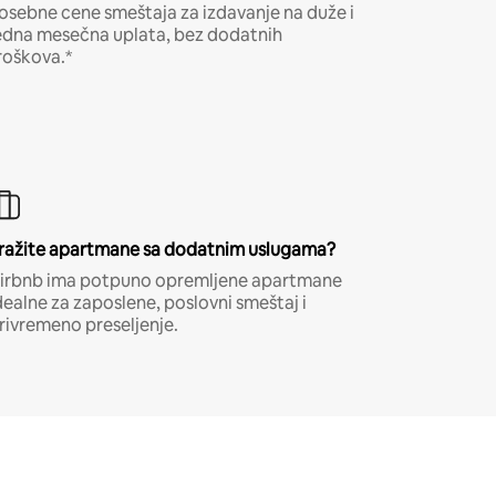
osebne cene smeštaja za izdavanje na duže i
edna mesečna uplata, bez dodatnih
roškova.*
ražite apartmane sa dodatnim uslugama?
irbnb ima potpuno opremljene apartmane
dealne za zaposlene, poslovni smeštaj i
rivremeno preseljenje.