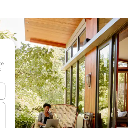
te
c
oz njih pomoću strelica nagore i nadole, kao i da ih istražujte dodirom