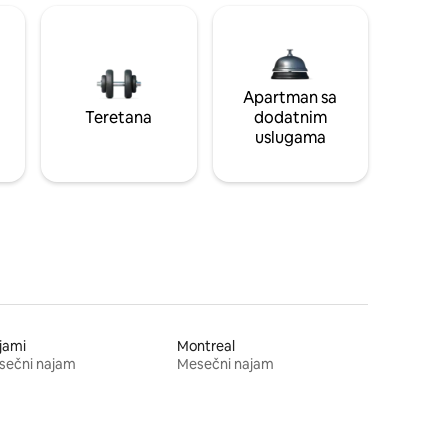
Apartman sa
Teretana
dodatnim
uslugama
jami
Montreal
sečni najam
Mesečni najam