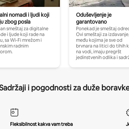
alni nomadi i ljudi koji
Oduševljenje je
ju zbog posla
garantovano
n smeštaj za digitalne
Ponekad je smeštaj odred
e i ljude koji rade na
Ovi smeštaji za izdavanje
nu, sa Wi-Fi mrežom i
među kojima je sve od
nskim radnim
brvnara na litici do tihih 
torom.
na vodi, imaju pregršt
jedinstvenih odlika i sadr
Sadržaji i pogodnosti za duže boravk
Fleksibilnost kakva vam treba
J