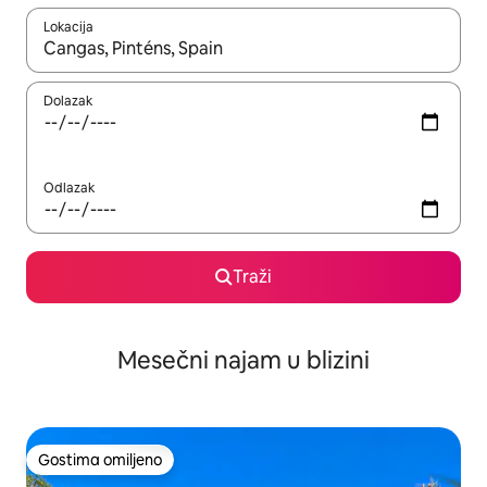
Lokacija
Kad su rezultati dostupni, možete da se krećete kroz njih pomoću
Dolazak
Odlazak
Traži
Mesečni najam u blizini
Gostima omiljeno
Gostima omiljeno