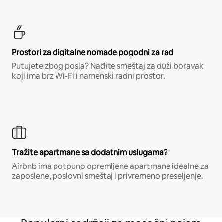
Prostori za digitalne nomade pogodni za rad
Putujete zbog posla? Nađite smeštaj za duži boravak
koji ima brz Wi-Fi i namenski radni prostor.
Tražite apartmane sa dodatnim uslugama?
Airbnb ima potpuno opremljene apartmane idealne za
zaposlene, poslovni smeštaj i privremeno preseljenje.