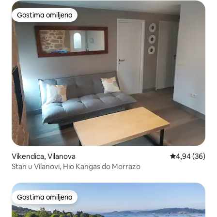
Gostima omiljeno
Gostima omiljeno
Vikendica, Vilanova
Prosečna ocen
4,94 (36)
Stan u Vilanovi, Hio Kangas do Morrazo
Gostima omiljeno
Gostima omiljeno