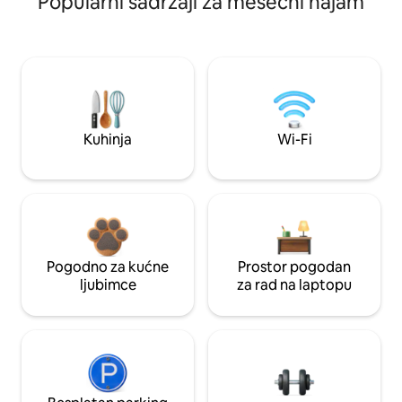
Popularni sadržaji za mesečni najam
Kuhinja
Wi-Fi
Pogodno za kućne
Prostor pogodan
ljubimce
za rad na laptopu