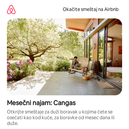
Pređi
na
Okačite smeštaj na Airbnb
sadržaj
Mesečni najam: Cangas
Otkrijte smeštaje za duži boravak u kojima ćete se
osećati kao kod kuće, za boravke od mesec dana ili
duže.