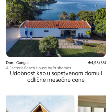
Dom, Cangas
Prosečna ocen
4,93 (58)
A Factoria Beach House by Prishomes
Udobnost kao u sopstvenom domu i
odlične mesečne cene