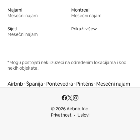
Majami
Montreal
Mesečni najam
Mesečni najam
Sijetl
Prikaži više
Mesečni najam
*Mogu postojati neki izuzeci na određenim lokacijama i kod
nekih objekata.
Airbnb
Španija
Pontevedra
Pinténs
Mesečni najam
© 2026 Airbnb, Inc.
Privatnost
Uslovi