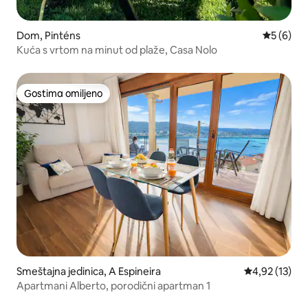
Dom, Pinténs
Prosečna 
5 (6)
Kuća s vrtom na minut od plaže, Casa Nolo
Gostima omiljeno
Gostima omiljeno
Smeštajna jedinica, A Espineira
Prosečna ocen
4,92 (13)
Apartmani Alberto, porodični apartman 1