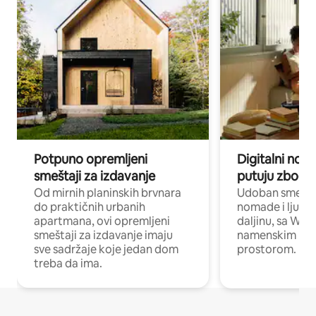
Potpuno opremljeni
Digitalni nomad
smeštaji za izdavanje
putuju zbog p
Od mirnih planinskih brvnara
Udoban smeštaj
do praktičnih urbanih
nomade i ljude 
apartmana, ovi opremljeni
daljinu, sa Wi-
smeštaji za izdavanje imaju
namenskim ra
sve sadržaje koje jedan dom
prostorom.
treba da ima.