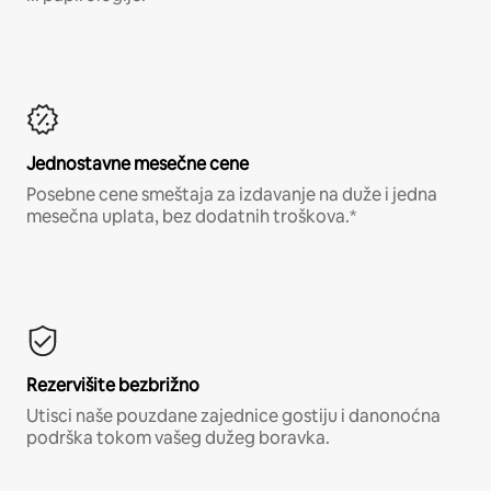
Jednostavne mesečne cene
Posebne cene smeštaja za izdavanje na duže i jedna
mesečna uplata, bez dodatnih troškova.*
Rezervišite bezbrižno
Utisci naše pouzdane zajednice gostiju i danonoćna
podrška tokom vašeg dužeg boravka.