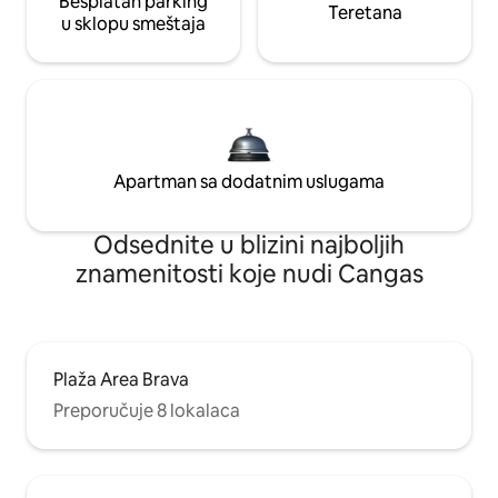
Besplatan parking
Teretana
u sklopu smeštaja
Apartman sa dodatnim uslugama
Odsednite u blizini najboljih
znamenitosti koje nudi Cangas
Plaža Area Brava
Preporučuje 8 lokalaca