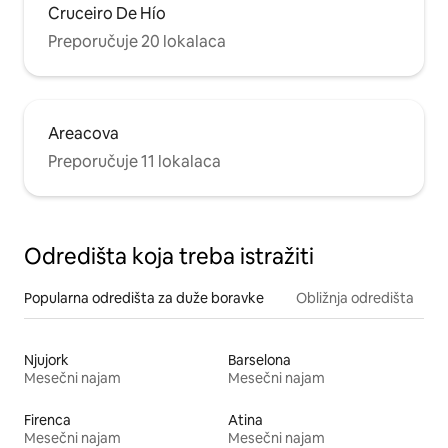
Cruceiro De Hío
Preporučuje 20 lokalaca
Areacova
Preporučuje 11 lokalaca
Odredišta koja treba istražiti
Popularna odredišta za duže boravke
Obližnja odredišta
Njujork
Barselona
Mesečni najam
Mesečni najam
Firenca
Atina
Mesečni najam
Mesečni najam