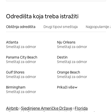
Odredišta koja treba istražiti
Obližnja odredišta
Drugi tipovi smeštaja
Najpopularnije z
Atlanta
Nju Orleans
Smeštaji za odmor
Smeštaji za odmor
Panama City Beach
Destin
Smeštaji za odmor
Smeštaji za odmor
Gulf Shores
Orange Beach
Smeštaji za odmor
Smeštaji za odmor
Birmingham
Prikaži više
Smeštaji za odmor
Airbnb
Sjedinjene Američke Države
Florida