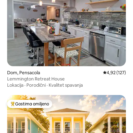
Dom, Pensacola
Prosečna ocena
4,92 (127)
Lemmington Retreat House
Lokacija
·
Porodični
·
Kvalitet spavanja
Gostima omiljeno
Najuspešniji među gostima omiljenim