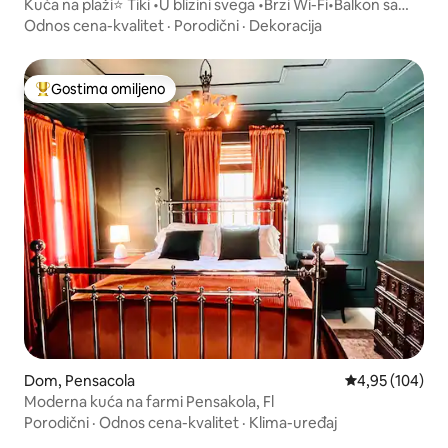
Kuća na plaži⭐️ Tiki •U blizini svega •Brzi Wi-Fi•Balkon sa
pogledom• Bračni krevet•Potpuno opremljena i ažurirana
Odnos cena-kvalitet
·
Porodični
·
Dekoracija
kuhinja
Gostima omiljeno
Najuspešniji među gostima omiljenim
Dom, Pensacola
Prosečna ocena
4,95 (104)
Moderna kuća na farmi Pensakola, Fl
Porodični
·
Odnos cena-kvalitet
·
Klima-uređaj