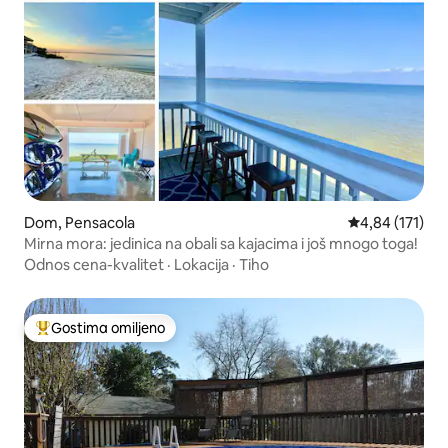
Dom, Pensacola
Prosečna ocena
4,84 (171)
Mirna mora: jedinica na obali sa kajacima i još mnogo toga!
Odnos cena-kvalitet
·
Lokacija
·
Tiho
Gostima omiljeno
Najuspešniji među gostima omiljenim