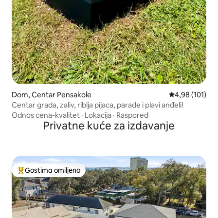
Dom, Centar Pensakole
Prosečna ocena
4,98 (101)
Centar grada, zaliv, riblja pijaca, parade i plavi anđeli!
Odnos cena-kvalitet
·
Lokacija
·
Raspored
Privatne kuće za izdavanje
Gostima omiljeno
Najuspešniji među gostima omiljenim