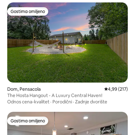
Gostima omiljeno
Gostima omiljeno
Dom, Pensacola
Prosečna ocena
4,99 (217)
The Hosta Hangout - A Luxury Central Haven!
Odnos cena-kvalitet
·
Porodični
·
Zadnje dvorište
Gostima omiljeno
Gostima omiljeno