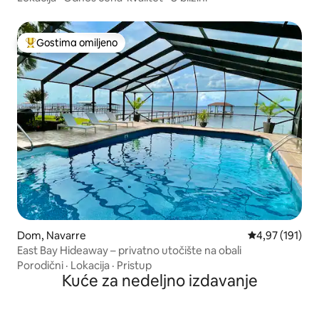
Gostima omiljeno
Najuspešniji među gostima omiljenim
Dom, Navarre
Prosečna ocena
4,97 (191)
East Bay Hideaway – privatno utočište na obali
Porodični
·
Lokacija
·
Pristup
Kuće za nedeljno izdavanje