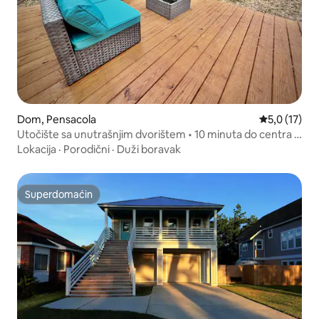
Dom, Pensacola
Prosečna oce
5,0 (17)
Utočište sa unutrašnjim dvorištem • 10 minuta do centra •
20 minuta do plaže
Lokacija
·
Porodični
·
Duži boravak
Superdomaćin
Superdomaćin