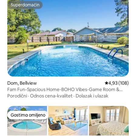
Superdomaćin
Superdomaćin
Dom, Bellview
Prosečna ocena
4,93 (108)
Fam Fun-Spacious Home-BOHO Vibes-Game Room &
Pool
Porodični
·
Odnos cena-kvalitet
·
Dolazak i ulazak
Gostima omiljeno
Gostima omiljeno