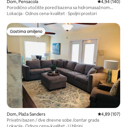
Dom, Pensacola
Prosečna ocena
4,94 (140)
Porodično utočište pored bazena sa hidromasažnom
kadom i igraonicom
Lokacija
·
Odnos cena-kvalitet
·
Spoljni prostori
Gostima omiljeno
Gostima omiljeno
Dom, Plaža Sanders
Prosečna ocena
4,89 (107)
Privatni bazen / dve dnevne sobe /centar grada
Lokacija
·
Odnos cena-kvalitet
·
U blizini