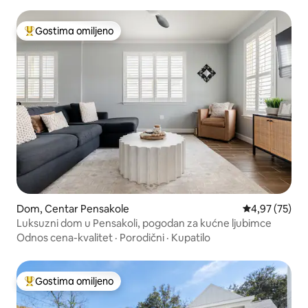
Gostima omiljeno
Najuspešniji među gostima omiljenim
Dom, Centar Pensakole
Prosečna ocen
4,97 (75)
Luksuzni dom u Pensakoli, pogodan za kućne ljubimce
Odnos cena-kvalitet
·
Porodični
·
Kupatilo
Gostima omiljeno
Najuspešniji među gostima omiljenim