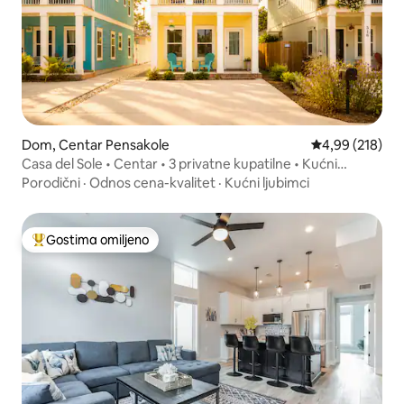
Dom, Centar Pensakole
Prosečna ocena
4,99 (218)
Casa del Sole • Centar • 3 privatne kupatilne • Kućni
ljubimci su dozvoljeni
Porodični
·
Odnos cena-kvalitet
·
Kućni ljubimci
Gostima omiljeno
Najuspešniji među gostima omiljenim