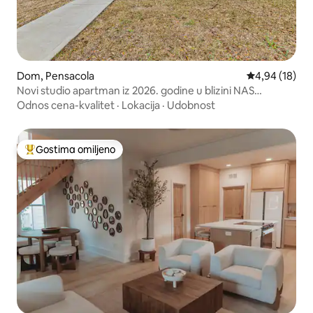
Dom, Pensacola
Prosečna ocen
4,94 (18)
Novi studio apartman iz 2026. godine u blizini NAS
Pensakole i plaže
Odnos cena-kvalitet
·
Lokacija
·
Udobnost
Gostima omiljeno
Najuspešniji među gostima omiljenim