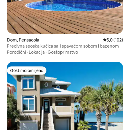
Dom, Pensacola
Prosečna ocen
5,0 (102)
Predivna seoska kućica sa 1 spavaćom sobom i bazenom
Porodični
·
Lokacija
·
Gostoprimstvo
Gostima omiljeno
Gostima omiljeno