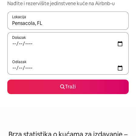
Nađite i rezervišite jedinstvene kuće na Airbnb-u
Lokacija
Kad su rezultati dostupni, možete da se krećete kroz njih pomoću
Dolazak
Odlazak
Traži
Brza statistika o kućama za izdavanje –