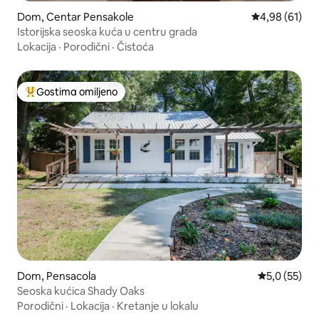
Dom, Centar Pensakole
Prosečna ocen
4,98 (61)
Istorijska seoska kuća u centru grada
Lokacija
·
Porodični
·
Čistoća
Gostima omiljeno
Najuspešniji među gostima omiljenim
Dom, Pensacola
Prosečna oce
5,0 (55)
Seoska kućica Shady Oaks
Porodični
·
Lokacija
·
Kretanje u lokalu