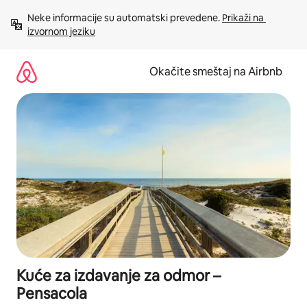
Pređi
Neke informacije su automatski prevedene. 
Prikaži na 
na
izvornom jeziku
sadržaj
Okačite smeštaj na Airbnb
Kuće za izdavanje za odmor –
Pensacola