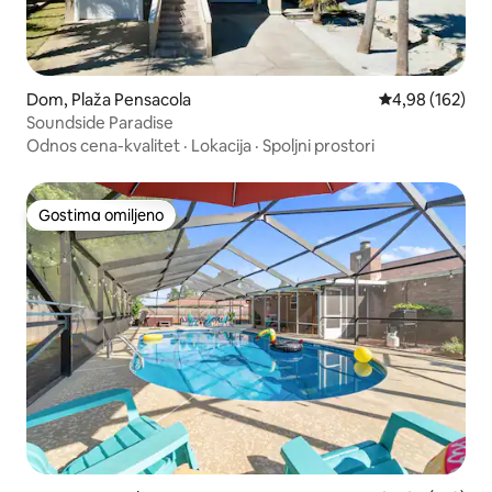
Dom, Plaža Pensacola
Prosečna ocena
4,98 (162)
Soundside Paradise
Odnos cena-kvalitet
·
Lokacija
·
Spoljni prostori
Gostima omiljeno
Gostima omiljeno