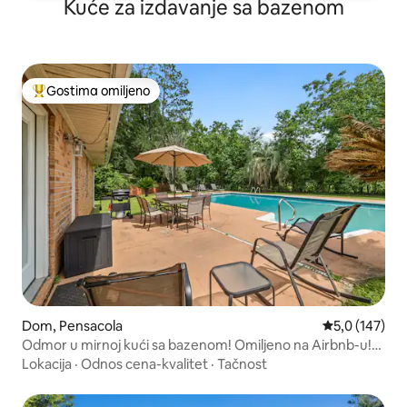
Kuće za izdavanje sa bazenom
Gostima omiljeno
Najuspešniji među gostima omiljenim
Dom, Pensacola
Prosečna ocen
5,0 (147)
Odmor u mirnoj kući sa bazenom! Omiljeno na Airbnb-u!
NAJPOPULARNIJIH 1%
Lokacija
·
Odnos cena-kvalitet
·
Tačnost