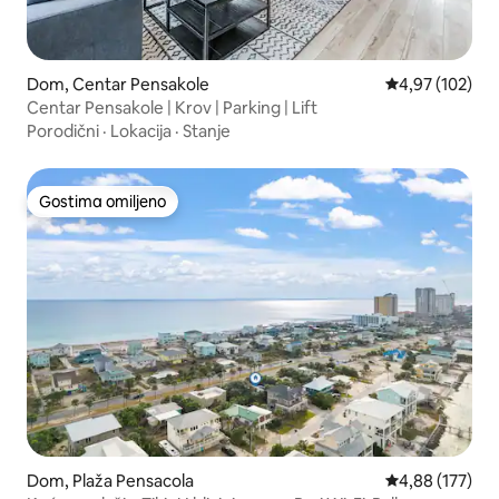
Dom, Centar Pensakole
Prosečna ocena
4,97 (102)
Centar Pensakole | Krov | Parking | Lift
Porodični
·
Lokacija
·
Stanje
Gostima omiljeno
Gostima omiljeno
Dom, Plaža Pensacola
Prosečna ocena
4,88 (177)