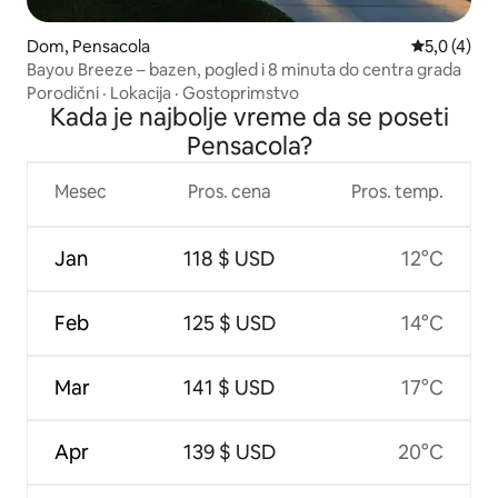
Dom, Pensacola
Prosečna oc
5,0 (4)
Bayou Breeze – bazen, pogled i 8 minuta do centra grada
Porodični
·
Lokacija
·
Gostoprimstvo
Kada je najbolje vreme da se poseti
Pensacola?
Mesec
Pros. cena
Pros. temp.
Jan
118 $ USD
12°C
Feb
125 $ USD
14°C
Mar
141 $ USD
17°C
Apr
139 $ USD
20°C