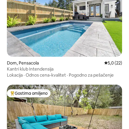
Dom, Pensacola
Prosečna oce
5,0 (22)
Kantri klub Intendensija
Lokacija
·
Odnos cena-kvalitet
·
Pogodno za pešačenje
Gostima omiljeno
Najuspešniji među gostima omiljenim