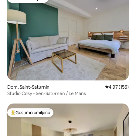
Gostima omiljeno
Dom, Saint-Saturnin
Prosečna ocena
4,97 (156)
Studio Cosy - Sen-Saturnen / Le Mans
Gostima omiljeno
Najuspešniji među gostima omiljenim