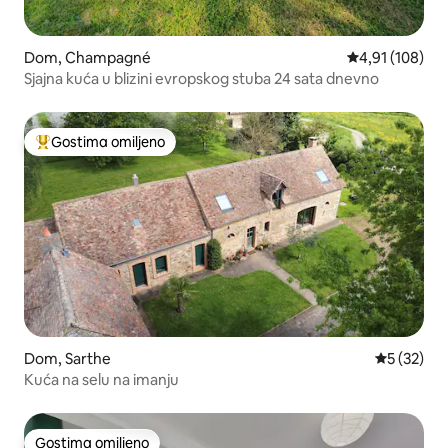
Dom, Champagné
Prosečna ocena
4,91 (108)
Sjajna kuća u blizini evropskog stuba 24 sata dnevno
Gostima omiljeno
Najuspešniji među gostima omiljenim
Dom, Sarthe
Prosečna o
5 (32)
Kuća na selu na imanju
Gostima omiljeno