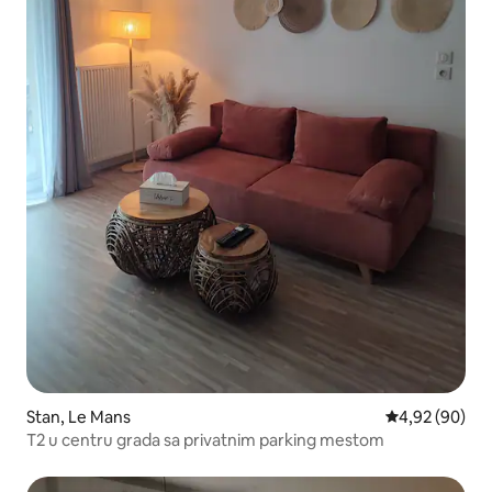
Stan, Le Mans
Prosečna ocen
4,92 (90)
T2 u centru grada sa privatnim parking mestom