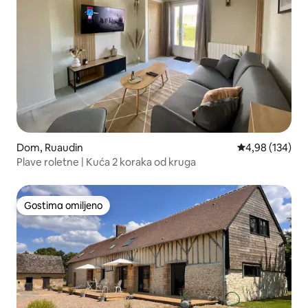
Dom, Ruaudin
Prosečna ocena
4,98 (134)
Plave roletne | Kuća 2 koraka od kruga
Gostima omiljeno
Gostima omiljeno