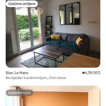
Gostima omiljeno
Gostima omiljeno
Stan, Le Mans
Prosečna ocena
4,79 (107)
Bezbjedan kondominijum, 2 km staze
Superdomaćin
Superdomaćin