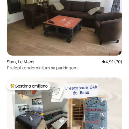
Stan, Le Mans
Prosečna ocen
4,91 (70)
Prelepi kondominijum sa parkingom
Gostima omiljeno
Najuspešniji među gostima omiljenim