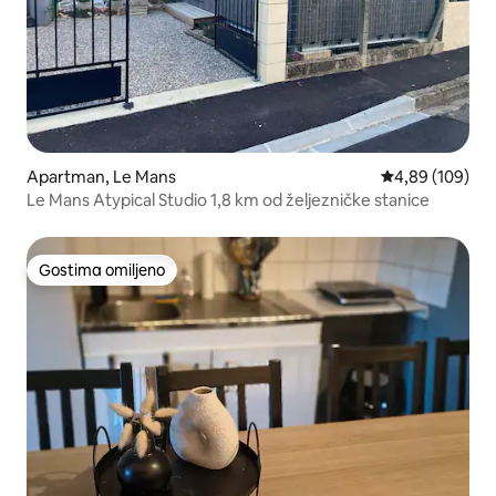
Apartman, Le Mans
Prosečna ocena
4,89 (109)
Le Mans Atypical Studio 1,8 km od željezničke stanice
Gostima omiljeno
Gostima omiljeno