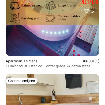
Apartman, Le Mans
Prosečna ocen
4,83 (35)
T1 Balneo*Blizu stanice*Centar grada*24-satna staza
Gostima omiljeno
Gostima omiljeno