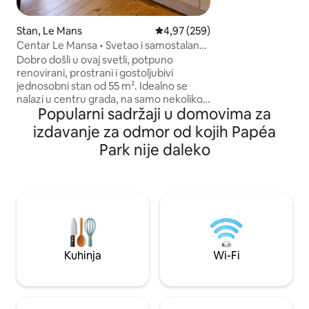
ploče za kuvanje, 
kafu, toster, čajni
fotelje, TV ravnog 
Stan, Le Mans
Prosečna ocena 4,97 od 5, utisak
4,97 (259)
kabinom 140/80, ga
Centar Le Mansa • Svetao i samostalan
Više informacija n
apartman
Dobro došli u ovaj svetli, potpuno
renovirani, prostrani i gostoljubivi
jednosobni stan od 55 m². Idealno se
nalazi u centru grada, na samo nekoliko
Popularni sadržaji u domovima za
koraka od prefekture i na manje od 10
minuta hoda od železničke stanice,
izdavanje za odmor od kojih Papéa
savršen je za poslovno putovanje ili
Park nije daleko
romantični odmor. Unutra ćete pronaći:
• veliki dnevni boravak sa potpuno
opremljenom kuhinjom • spavaća soba
sa francuskim krevetom i radnim stolom
• garderoba/vešernica • kupatilo i
odvojeni toalet • Wi-Fi sa optičkim
vlaknima
Kuhinja
Wi-Fi