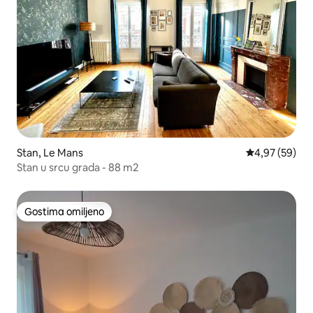
Stan, Le Mans
Prosečna ocen
4,97 (59)
Stan u srcu grada - 88 m2
Gostima omiljeno
Gostima omiljeno