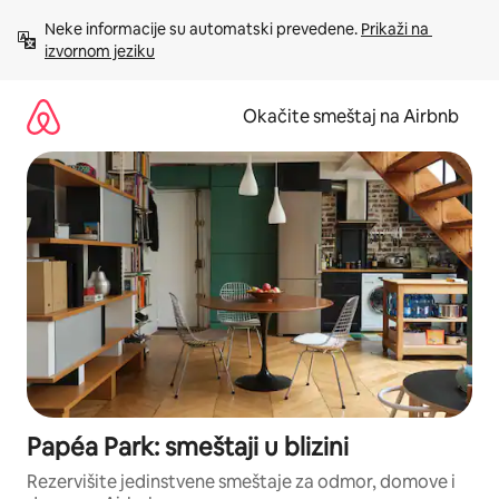
Pređi
Neke informacije su automatski prevedene. 
Prikaži na 
na
izvornom jeziku
sadržaj
Okačite smeštaj na Airbnb
Papéa Park: smeštaji u blizini
Rezervišite jedinstvene smeštaje za odmor, domove i