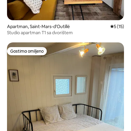
Apartman, Saint-Mars-d'Outillé
Prosečna o
5 (15)
Studio apartman T1 sa dvorištem
Gostima omiljeno
Gostima omiljeno