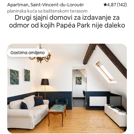
Apartman, Saint-Vincent-du-Lorouër
Prosečna ocena
4,87 (142)
planinska kuća sa baštenskom terasom
Drugi sjajni domovi za izdavanje za
odmor od kojih Papéa Park nije daleko
Gostima omiljeno
Gostima omiljeno