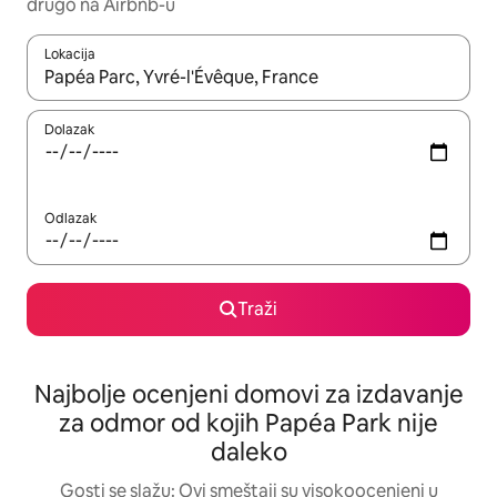
drugo na Airbnb-u
Lokacija
Kad su rezultati dostupni, možete da se krećete kroz njih pomoću
Dolazak
Odlazak
Traži
Najbolje ocenjeni domovi za izdavanje
za odmor od kojih Papéa Park nije
daleko
Gosti se slažu: Ovi smeštaji su visokoocenjeni u