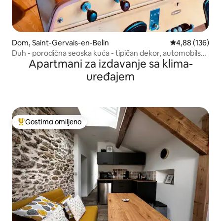
Dom, Saint-Gervais-en-Belin
Prosečna ocena
4,88 (136)
Duh - porodična seoska kuća - tipičan dekor, automobilski
Apartmani za izdavanje sa klima-
sport
uređajem
Gostima omiljeno
Najuspešniji među gostima omiljenim