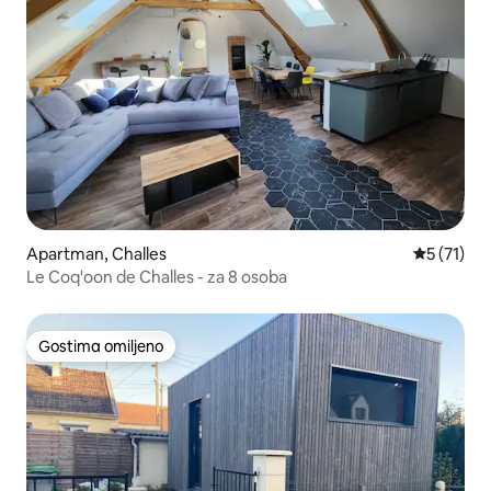
Apartman, Challes
Prosečna o
5 (71)
Le Coq'oon de Challes - za 8 osoba
Gostima omiljeno
Gostima omiljeno