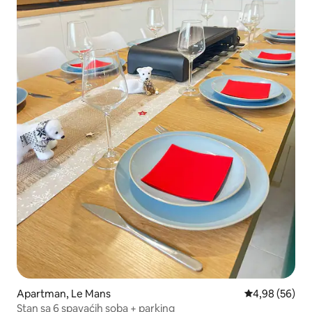
Apartman, Le Mans
Prosečna ocen
4,98 (56)
Stan sa 6 spavaćih soba + parking