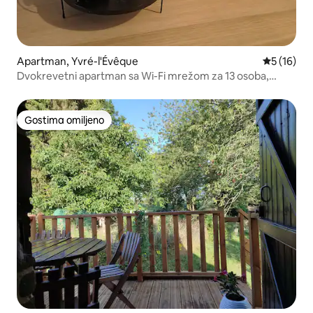
Apartman, Yvré-l'Évêque
Prosečna o
5 (16)
Dvokrevetni apartman sa Wi-Fi mrežom za 13 osoba,
samostalni dolazak
Gostima omiljeno
Gostima omiljeno