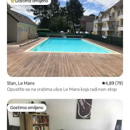
Gostima omiljeno
Najuspešniji među gostima omiljenim
Stan, Le Mans
Prosečna ocen
4,89 (79)
Opustite se na vratima ulice Le Mans koja radi non-stop
Gostima omiljeno
Gostima omiljeno