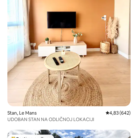
Stan, Le Mans
Prosečna ocena 
4,83 (642)
UDOBAN STAN NA ODLIČNOJ LOKACIJI