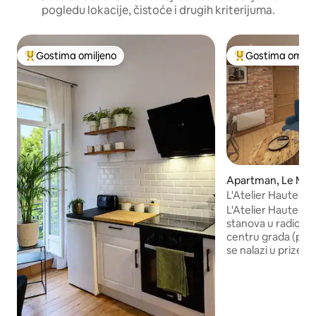
pogledu lokacije, čistoće i drugih kriterijuma.
Gostima omiljeno
Gostima omilje
Najuspešniji među gostima omiljenim
Najuspešniji međ
Apartman, Le Ma
L'Atelier Haute C
L'Atelier Haute Co
stanova u radionica
centru grada (pref
se nalazi u prizem
dvorišta. Renovira
izgledom, prefinje
uključujući čajnu 
frižider sa zamrz