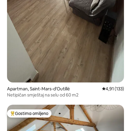
Apartman, Saint-Mars-d'Outillé
Prosečna ocena
4,91 (133)
Netipičan smještaj na selu od 60 m2
Gostima omiljeno
Najuspešniji među gostima omiljenim