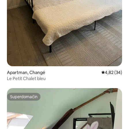
Apartman, Changé
Prosečna ocen
4,82 (34)
Le Petit Chalet bleu
Superdomaćin
Superdomaćin