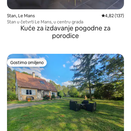
Stan, Le Mans
Prosečna ocena
4,82 (137)
Stan u četvrti Le Mans, u centru grada
Kuće za izdavanje pogodne za
porodice
Gostima omiljeno
Gostima omiljeno