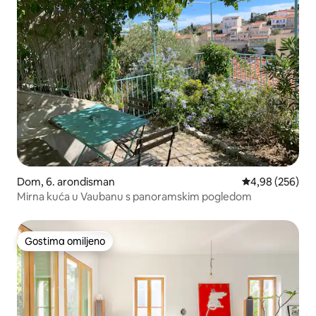
Dom, 6. arondisman
Prosečna ocena 
4,98 (256)
Mirna kuća u Vaubanu s panoramskim pogledom
Gostima omiljeno
Gostima omiljeno