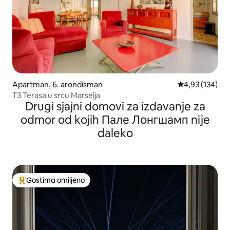
Apartman, 6. arondisman
Prosečna ocena
4,93 (134)
T3 Terasa u srcu Marselja
Drugi sjajni domovi za izdavanje za
odmor od kojih Пале Лонгшамп nije
daleko
Gostima omiljeno
Najuspešniji među gostima omiljenim