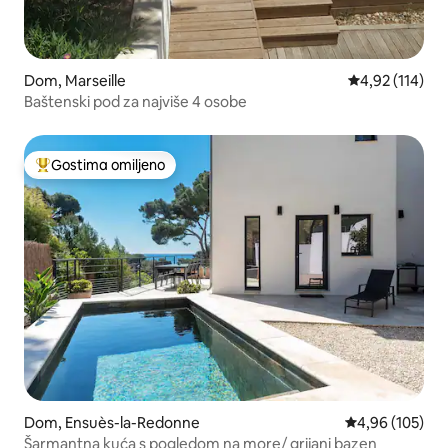
Dom, Marseille
Prosečna ocena
4,92 (114)
Baštenski pod za najviše 4 osobe
Gostima omiljeno
Najuspešniji među gostima omiljenim
Dom, Ensuès-la-Redonne
Prosečna ocena
4,96 (105)
Šarmantna kuća s pogledom na more/ grijani bazen