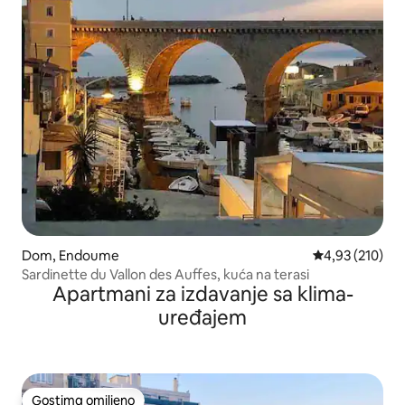
Dom, Endoume
Prosečna ocena
4,93 (210)
Sardinette du Vallon des Auffes, kuća na terasi
Apartmani za izdavanje sa klima-
uređajem
Gostima omiljeno