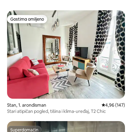
Gostima omiljeno
Gostima omiljeno
Stan, 1. arondisman
Prosečna ocena
4,96 (147)
Stari atipičan pogled, tišina i klima-uređaj, T2 Chic
Superdomaćin