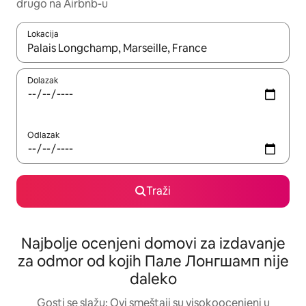
drugo na Airbnb-u
Lokacija
Kad su rezultati dostupni, možete da se krećete kroz njih pomoću
Dolazak
Odlazak
Traži
Najbolje ocenjeni domovi za izdavanje
za odmor od kojih Пале Лонгшамп nije
daleko
Gosti se slažu: Ovi smeštaji su visokoocenjeni u