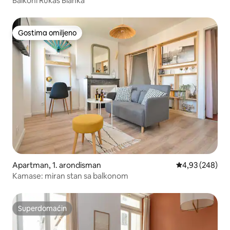
Balkoni Rukas Blanka
Gostima omiljeno
Gostima omiljeno
Apartman, 1. arondisman
Prosečna ocena 
4,93 (248)
Kamase: miran stan sa balkonom
Superdomaćin
Superdomaćin