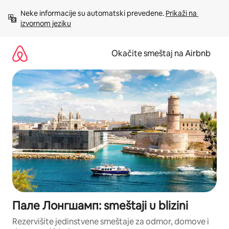
Pređi
Neke informacije su automatski prevedene. 
Prikaži na 
na
izvornom jeziku
sadržaj
Okačite smeštaj na Airbnb
Пале Лонгшамп: smeštaji u blizini
Rezervišite jedinstvene smeštaje za odmor, domove i