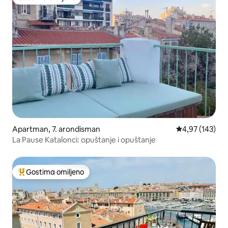
Gostima omiljeno
Apartman, 7. arondisman
Prosečna ocena
4,97 (143)
La Pause Katalonci: opuštanje i opuštanje
Gostima omiljeno
Najuspešniji među gostima omiljenim