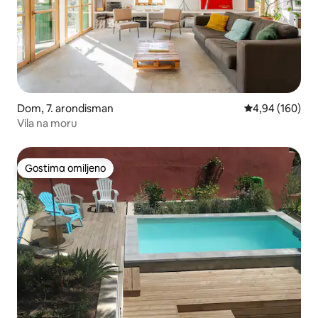
Dom, 7. arondisman
Prosečna ocena
4,94 (160)
Vila na moru
Gostima omiljeno
Gostima omiljeno