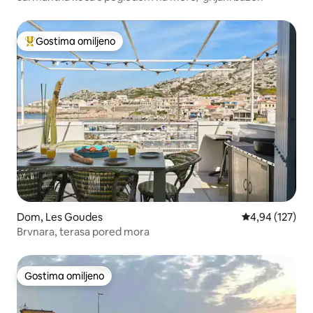
Gostima omiljeno
Najuspešniji među gostima omiljenim
Dom, Les Goudes
Prosečna ocena
4,94 (127)
Brvnara, terasa pored mora
Gostima omiljeno
Gostima omiljeno