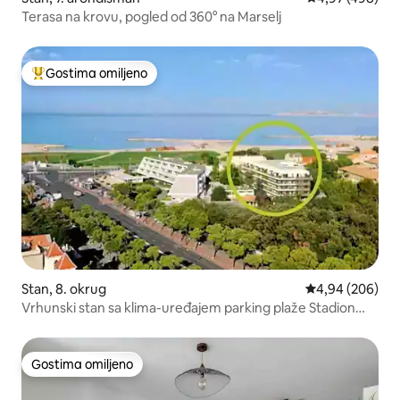
Terasa na krovu, pogled od 360° na Marselj
Gostima omiljeno
Najuspešniji među gostima omiljenim
Stan, 8. okrug
Prosečna ocena 
4,94 (206)
Vrhunski stan sa klima-uređajem parking plaže Stadion
Velodrome
Gostima omiljeno
Gostima omiljeno