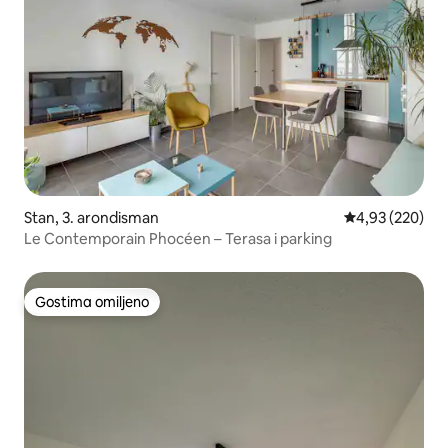
Stan, 3. arondisman
Prosečna ocena
4,93 (220)
Le Contemporain Phocéen – Terasa i parking
Gostima omiljeno
Gostima omiljeno