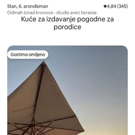
Stan, 6. arondisman
Prosečna ocena 
4,84 (345)
Odmah iznad krovova - studio avec terasse
Kuće za izdavanje pogodne za
porodice
Gostima omiljeno
Gostima omiljeno