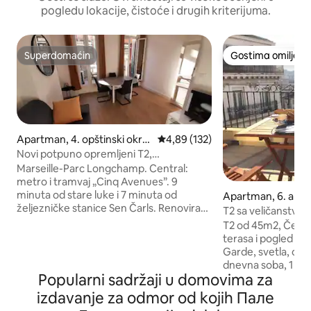
pogledu lokacije, čistoće i drugih kriterijuma.
Superdomaćin
Gostima omiljeno
Superdomaćin
Gostima omiljeno
Apartman, 4. opštinski okru
Prosečna ocena 4,89 od 5, utisak
4,89 (132)
g
Novi potpuno opremljeni T2,
klimatizovan
Marseille-Parc Longchamp. Central:
metro i tramvaj „Cinq Avenues”. 9
minuta od stare luke i 7 minuta od
Apartman, 6. aro
željezničke stanice Sen Čarls. Renovirani
T2 sa veličanstve
stan T2 površine 45 m2, veoma dobro
Marseja
T2 od 45m2, Četvrti
opremljen, klimatizovan i sa balkonom.
terasa i pogled na
Mirno, svijetlo, prelazi, nije zanemareno,
Garde, svetla, opr
sa svim udobnostima. Opremljen
dnevna soba, 1 spa
bračnim krevetom, spavaćom sobom s
Popularni sadržaji u domovima za
tuš, toalet. Blizu Cours Julien i Vieux
pogledom na baštu i kaučem na
Port, restorani, pr
izdavanje za odmor od kojih Пале
razvlačenje (vrlo dobra posteljina). Nova
stanica Sent Čarls 