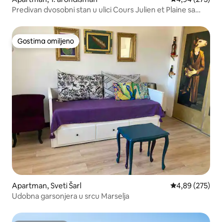
Predivan dvosobni stan u ulici Cours Julien et Plaine sa
pogledom na more
Gostima omiljeno
Gostima omiljeno
Apartman, Sveti Šarl
Prosečna ocena
4,89 (275)
Udobna garsonjera u srcu Marselja