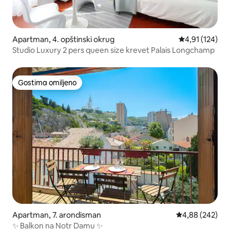
Apartman, 4. opštinski okrug
Prosečna ocena
4,91 (124)
Studio Luxury 2 pers queen size krevet Palais Longchamp
Gostima omiljeno
Gostima omiljeno
Apartman, 7. arondisman
Prosečna ocena 
4,88 (242)
✨ Balkon na Notr Damu ✨