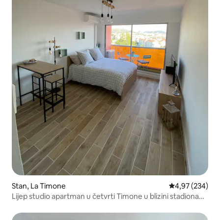
Stan, La Timone
Prosečna ocena
4,97 (234)
Lijep studio apartman u četvrti Timone u blizini stadiona
Velodrome