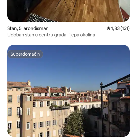
Stan, 5. arondisman
Prosečna ocena
4,83 (131)
Udoban stan u centru grada, lijepa okolina
Superdomaćin
Superdomaćin