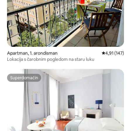
Apartman, 1. arondisman
Prosečna ocena
4,91 (147)
Lokacija s čarobnim pogledom na staru luku
Superdomaćin
Superdomaćin