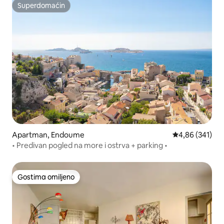
Superdomaćin
Superdomaćin
Apartman, Endoume
Prosečna ocena
4,86 (341)
• Predivan pogled na more i ostrva + parking •
Gostima omiljeno
Gostima omiljeno