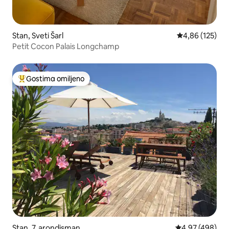
Stan, Sveti Šarl
Prosečna ocena
4,86 (125)
Petit Cocon Palais Longchamp
Gostima omiljeno
Najuspešniji među gostima omiljenim
Stan, 7. arondisman
Prosečna ocena 
4,97 (498)