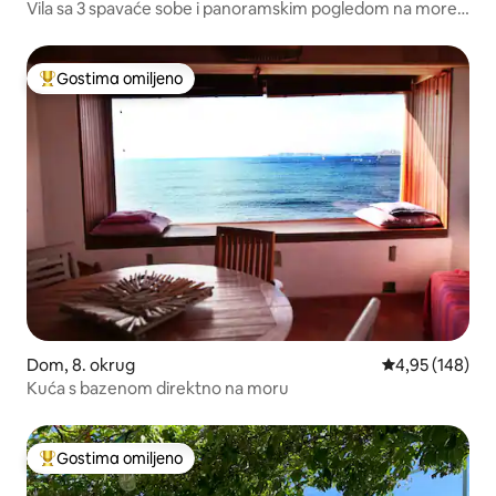
Vila sa 3 spavaće sobe i panoramskim pogledom na more
+ sauna + spa
Gostima omiljeno
Najuspešniji među gostima omiljenim
Dom, 8. okrug
Prosečna ocena
4,95 (148)
Kuća s bazenom direktno na moru
Gostima omiljeno
Najuspešniji među gostima omiljenim