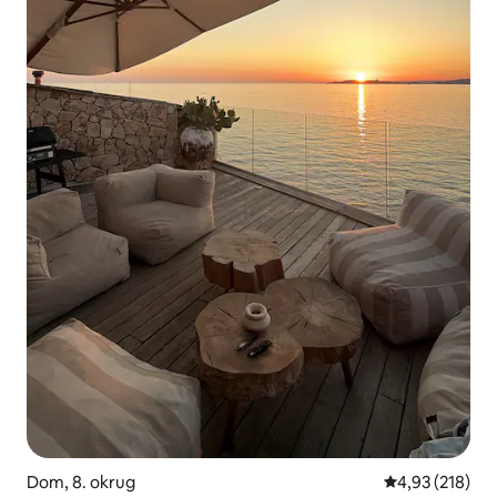
Dom, 8. okrug
Prosečna ocena
4,93 (218)