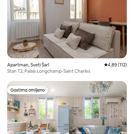
Apartman, Sveti Šarl
Prosečna ocena
4,89 (112)
Stan T2, Palais Longchamp-Saint Charles
Gostima omiljeno
Gostima omiljeno