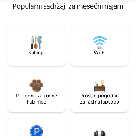
Popularni sadržaji za mesečni najam
Kuhinja
Wi-Fi
Pogodno za kućne
Prostor pogodan
ljubimce
za rad na laptopu