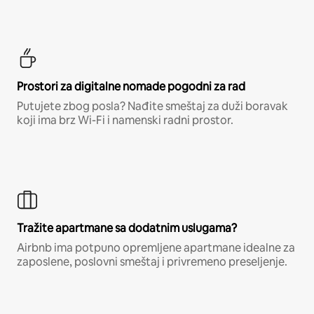
Prostori za digitalne nomade pogodni za rad
Putujete zbog posla? Nađite smeštaj za duži boravak
koji ima brz Wi-Fi i namenski radni prostor.
Tražite apartmane sa dodatnim uslugama?
Airbnb ima potpuno opremljene apartmane idealne za
zaposlene, poslovni smeštaj i privremeno preseljenje.