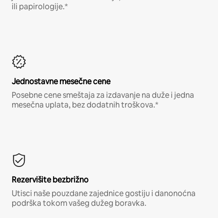
ili papirologije.*
Jednostavne mesečne cene
Posebne cene smeštaja za izdavanje na duže i jedna
mesečna uplata, bez dodatnih troškova.*
Rezervišite bezbrižno
Utisci naše pouzdane zajednice gostiju i danonoćna
podrška tokom vašeg dužeg boravka.