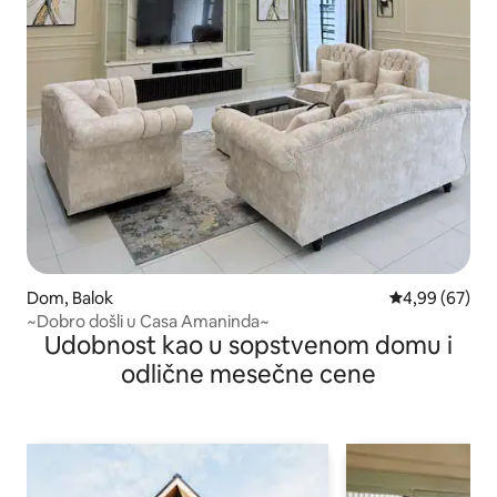
Dom, Balok
Prosečna ocen
4,99 (67)
~Dobro došli u Casa Amaninda~
Udobnost kao u sopstvenom domu i
odlične mesečne cene