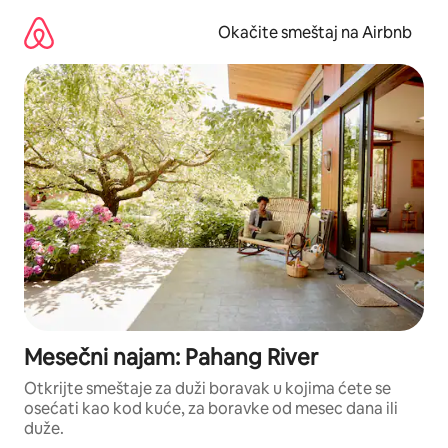
Pređi
na
Okačite smeštaj na Airbnb
sadržaj
Mesečni najam: Pahang River
Otkrijte smeštaje za duži boravak u kojima ćete se
osećati kao kod kuće, za boravke od mesec dana ili
duže.