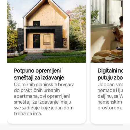
Potpuno opremljeni
Digitalni nomad
smeštaji za izdavanje
putuju zbog p
Od mirnih planinskih brvnara
Udoban smeštaj
do praktičnih urbanih
nomade i ljude 
apartmana, ovi opremljeni
daljinu, sa Wi-
smeštaji za izdavanje imaju
namenskim ra
sve sadržaje koje jedan dom
prostorom.
treba da ima.