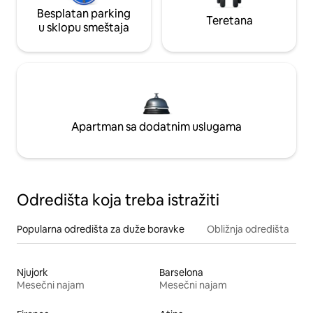
Besplatan parking
Teretana
u sklopu smeštaja
Apartman sa dodatnim uslugama
Odredišta koja treba istražiti
Popularna odredišta za duže boravke
Obližnja odredišta
Njujork
Barselona
Mesečni najam
Mesečni najam