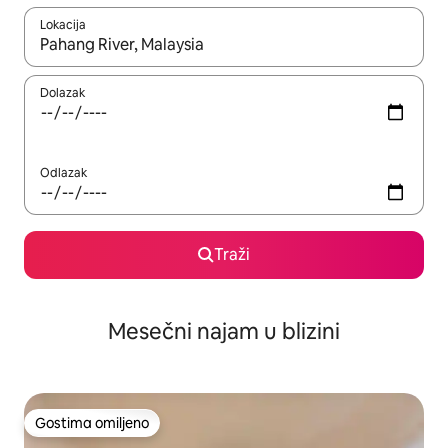
Lokacija
Kad su rezultati dostupni, možete da se krećete kroz njih pomoću
Dolazak
Odlazak
Traži
Mesečni najam u blizini
Gostima omiljeno
Gostima omiljeno