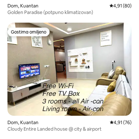
Dom, Kuantan
Prosečna ocen
4,91 (80)
Golden Paradise (potpuno klimatizovan)
Gostima omiljeno
Gostima omiljeno
Dom, Kuantan
Prosečna ocen
4,91 (76)
Cloudy Entire Landed house @ city & airport