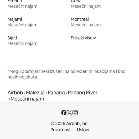
Firenca
Atina
Mesečni najam
Mesečni najam
Majami
Montreal
Mesečni najam
Mesečni najam
Sijetl
Prikaži više
Mesečni najam
*Mogu postojati neki izuzeci na određenim lokacijama i kod
nekih objekata.
Airbnb
Malezija
Pahang
Pahang River
Mesečni najam
© 2026 Airbnb, Inc.
Privatnost
Uslovi