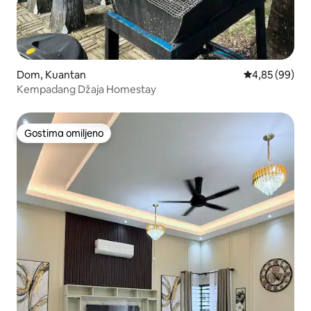
Dom, Kuantan
Prosečna ocen
4,85 (99)
Kempadang Džaja Homestay
Gostima omiljeno
Gostima omiljeno