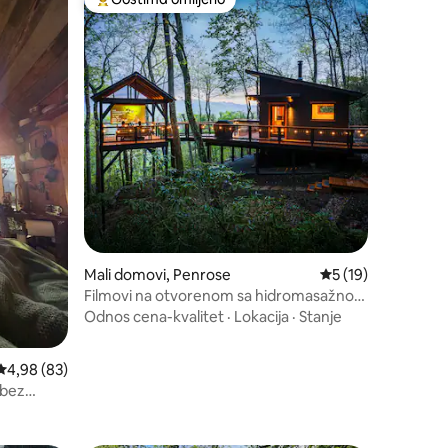
ljenim
Najuspešniji među gostima omiljenim
Mali domovi, Penrose
Prosečna ocena 5 o
5 (19)
Filmovi na otvorenom sa hidromasažnom
kadom | Ognjište | Pogled na planine
Odnos cena-kvalitet
·
Lokacija
·
Stanje
Prosečna ocena 4,98 od 5, utisaka: 83
4,98 (83)
 bez
d 23