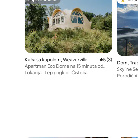
Superdomaćin
Najuspeš
Kuća sa kupolom, Weaverville
Prosečna ocena 5 o
5 (3)
Dom, Trap
Apartman Eco Dome na 15 minuta od
Skyline Se
AVL-a (pogled na planine)
Lokacija
·
Lep pogled
·
Čistoća
pogled/vi
Porodični