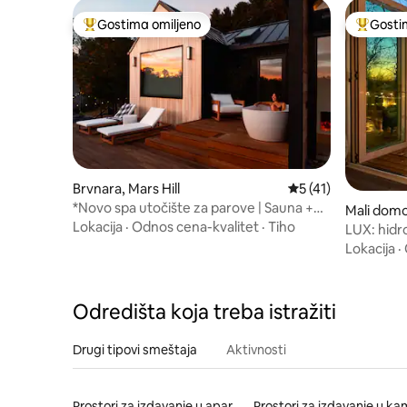
Gostima omiljeno
Gosti
Najuspešniji među gostima omiljenim
Najuspeš
Brvnara, Mars Hill
Prosečna ocena 5 od
5 (41)
*Novo spa utočište za parove | Sauna +
Mali domo
vanjska kada
Lokacija
·
Odnos cena-kvalitet
·
Tiho
LUX: hidr
vrhu, ogn
Lokacija
·
Odredišta koja treba istražiti
Drugi tipovi smeštaja
Aktivnosti
Prostori za izdavanje u aparthotelima