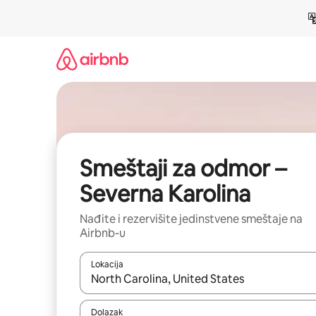
Pređi
na
sadržaj
Smeštaji za odmor –
Severna Karolina
Nađite i rezervišite jedinstvene smeštaje na
Airbnb-u
Lokacija
Kad su rezultati dostupni, možete da se krećete kr
Dolazak