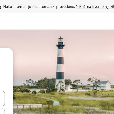
Neke informacije su automatski prevedene. 
Prikaži na izvornom jezi
oz njih pomoću strelica nagore i nadole, kao i da ih istražujte dodirom