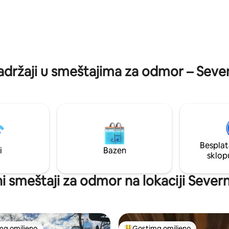
usta Trail-a, DuPont Forest-a,
potpuno izolovano iskustvo (2) 
tional Forest-a, Biltmore
večeri ovde su hladnije nego u d
i Blue Ridge Parkway-a.
Pročitajte sve informacije u na
adržaji u smeštajima za odmor – Seve
Besplat
i
Bazen
sklop
ni smeštaji za odmor na lokaciji Sever
ma omiljeno
Gostima omiljeno