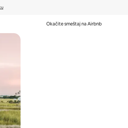
ku
Okačite smeštaj na Airbnb
 ili prevlačenjem.