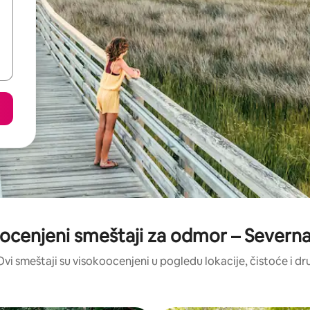
 ocenjeni smeštaji za odmor – Severna
Ovi smeštaji su visokoocenjeni u pogledu lokacije, čistoće i dr