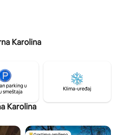
Letnje
osobe, savršena za porodicu ili prijatelje
olini.
koji traže mir i zagrljaj prirode. Iskusite
stavku!
suštinu planinskog života u udobnosti i
stilu!
rna Karolina
an parking u
Klima-uređaj
u smeštaja
na Karolina
Gostima omiljeno