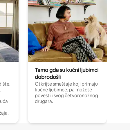
Tamo gde su kućni ljubimci
dobrodošli
ište.
Otkrijte smeštaje koji primaju
,
kućne ljubimce, pa možete
povesti i svog četvoronožnog
kuća
drugara.
žaja.