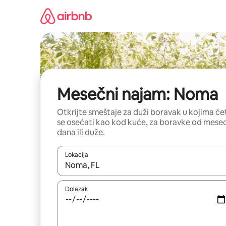
Pređi
na
sadržaj
Mesečni najam: Noma
Otkrijte smeštaje za duži boravak u kojima će
se osećati kao kod kuće, za boravke od mese
dana ili duže.
Lokacija
Kad su rezultati dostupni, možete da se krećete kr
Dolazak