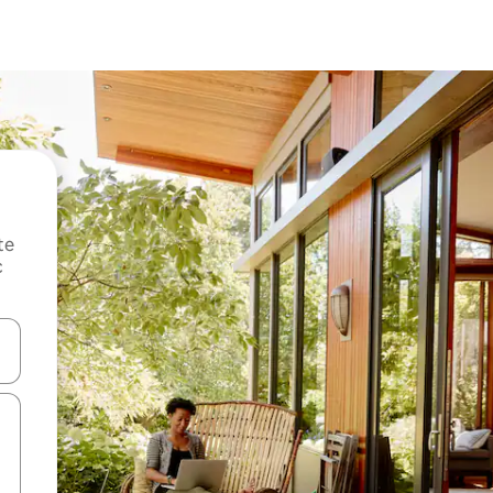
te
c
oz njih pomoću strelica nagore i nadole, kao i da ih istražujte dodirom