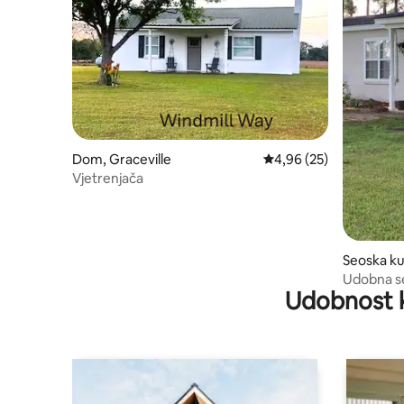
Dom, Graceville
Prosečna ocena 4,96 od
4,96 (25)
Vjetrenjača
Seoska k
Udobna se
Udobnost 