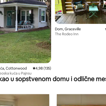
Dom, Graceville
The Rodeo Inn
 5, utisaka: 25
uća, Cottonwood
Prosečna ocena 4,98 od 5, utisaka: 135
4,98 (135)
oska kuća u Pajnsu
kao u sopstvenom domu i odlične me