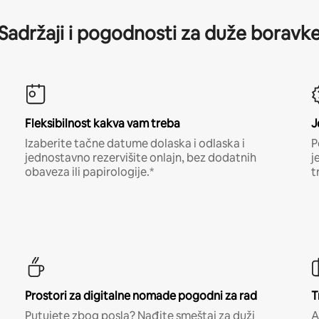
Sadržaji i pogodnosti za duže boravk
Fleksibilnost kakva vam treba
J
Izaberite tačne datume dolaska i odlaska i
P
jednostavno rezervišite onlajn, bez dodatnih
j
obaveza ili papirologije.*
t
Prostori za digitalne nomade pogodni za rad
T
Putujete zbog posla? Nađite smeštaj za duži
A