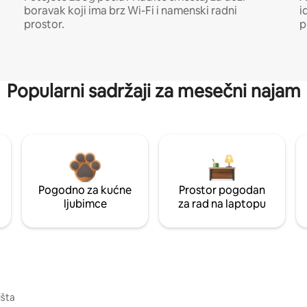
boravak koji ima brz Wi-Fi i namenski radni
i
prostor.
p
Popularni sadržaji za mesečni najam
Pogodno za kućne
Prostor pogodan
ljubimce
za rad na laptopu
išta