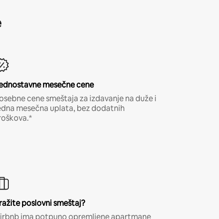
e
ednostavne mesečne cene
osebne cene smeštaja za izdavanje na duže i
edna mesečna uplata, bez dodatnih
roškova.*
ražite poslovni smeštaj?
irbnb ima potpuno opremljene apartmane