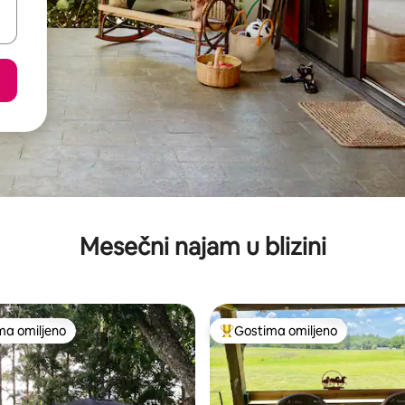
Mesečni najam u blizini
ma omiljeno
Gostima omiljeno
niji među gostima omiljenim
Najuspešniji među gostima omi