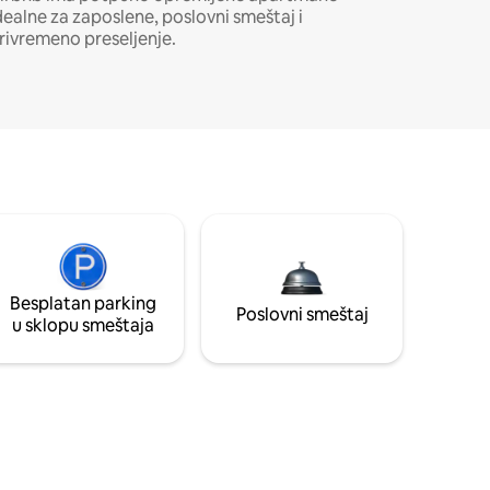
dealne za zaposlene, poslovni smeštaj i
rivremeno preseljenje.
Besplatan parking
Poslovni smeštaj
u sklopu smeštaja