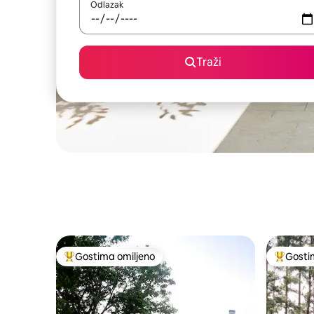
Odlazak
Traži
Gostima omiljeno
Gosti
Najuspešniji među gostima omiljenim
Najuspeš