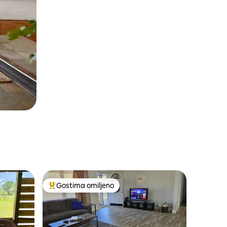
Gostima omiljeno
ljenim
Najuspešniji među gostima omiljenim