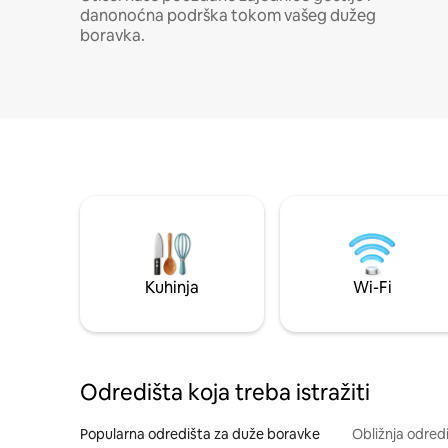
danonoćna podrška tokom vašeg dužeg
boravka.
Kuhinja
Wi-Fi
Odredišta koja treba istražiti
Popularna odredišta za duže boravke
Obližnja odred