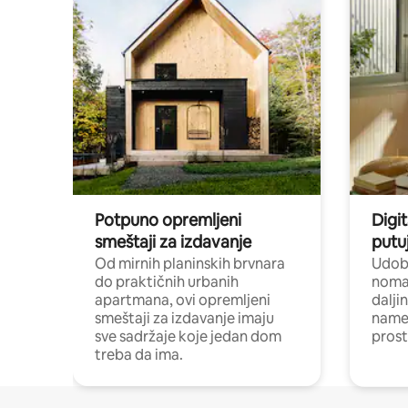
Potpuno opremljeni
Digit
smeštaji za izdavanje
putu
Od mirnih planinskih brvnara
Udoba
do praktičnih urbanih
nomad
apartmana, ovi opremljeni
dalji
smeštaji za izdavanje imaju
name
sve sadržaje koje jedan dom
pros
treba da ima.