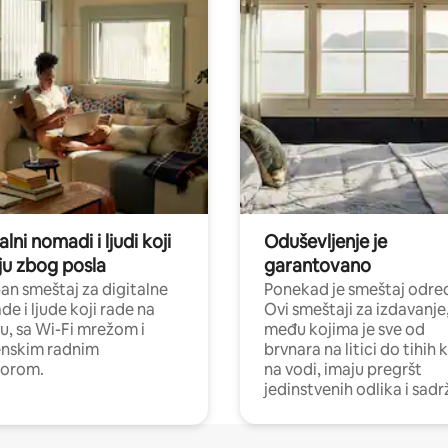
alni nomadi i ljudi koji
Oduševljenje je
ju zbog posla
garantovano
n smeštaj za digitalne
Ponekad je smeštaj odred
e i ljude koji rade na
Ovi smeštaji za izdavanje
nu, sa Wi-Fi mrežom i
među kojima je sve od
nskim radnim
brvnara na litici do tihih 
torom.
na vodi, imaju pregršt
jedinstvenih odlika i sadr