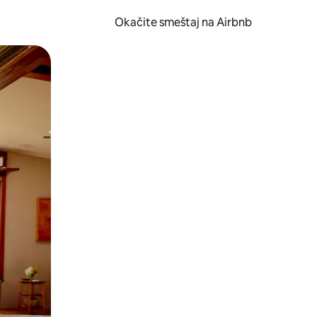
Okačite smeštaj na Airbnb
 ili prevlačenjem.