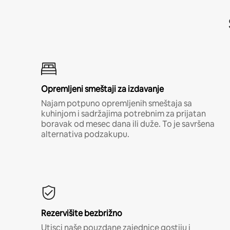
Opremljeni smeštaji za izdavanje
Najam potpuno opremljenih smeštaja sa
kuhinjom i sadržajima potrebnim za prijatan
boravak od mesec dana ili duže. To je savršena
alternativa podzakupu.
Rezervišite bezbrižno
Utisci naše pouzdane zajednice gostiju i