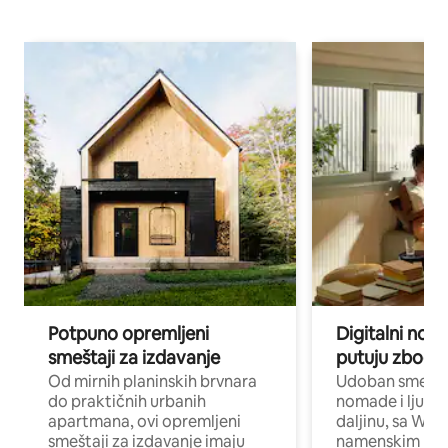
Potpuno opremljeni
Digitalni nomad
smeštaji za izdavanje
putuju zbog p
Od mirnih planinskih brvnara
Udoban smeštaj
do praktičnih urbanih
nomade i ljude 
apartmana, ovi opremljeni
daljinu, sa Wi-
smeštaji za izdavanje imaju
namenskim ra