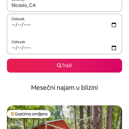
Kad su rezultati dostupni, možete da se krećete kroz njih pomoću
Dolazak
Odlazak
Traži
Mesečni najam u blizini
Gostima omiljeno
Najuspešniji među gostima omiljenim