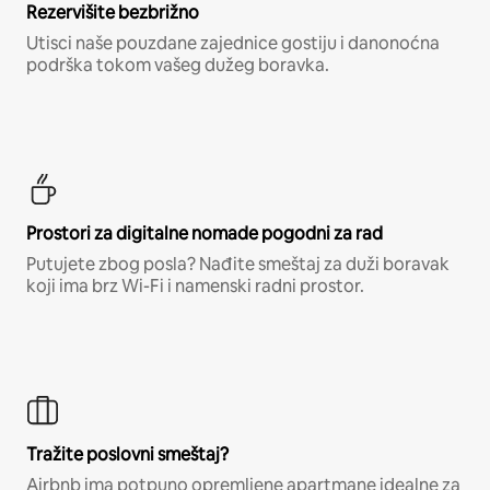
Rezervišite bezbrižno
Utisci naše pouzdane zajednice gostiju i danonoćna
podrška tokom vašeg dužeg boravka.
Prostori za digitalne nomade pogodni za rad
Putujete zbog posla? Nađite smeštaj za duži boravak
koji ima brz Wi-Fi i namenski radni prostor.
Tražite poslovni smeštaj?
Airbnb ima potpuno opremljene apartmane idealne za