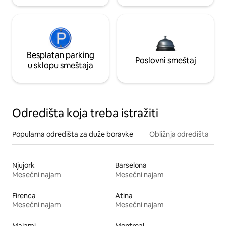
Besplatan parking
Poslovni smeštaj
u sklopu smeštaja
Odredišta koja treba istražiti
Popularna odredišta za duže boravke
Obližnja odredišta
Njujork
Barselona
Mesečni najam
Mesečni najam
Firenca
Atina
Mesečni najam
Mesečni najam
Majami
Montreal