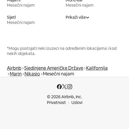
Mesečni najam
Mesečni najam
Sijetl
Prikaži više
Mesečni najam
*Mogu postojati neki izuzeci na određenim lokacijama i kod
nekih objekata.
Airbnb
Sjedinjene Američke Države
Kalifornija
Marin
Nikasio
Mesečni najam
© 2026 Airbnb, Inc.
Privatnost
Uslovi