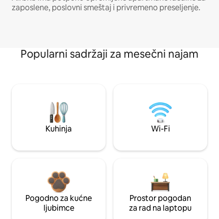
zaposlene, poslovni smeštaj i privremeno preseljenje.
Popularni sadržaji za mesečni najam
Kuhinja
Wi-Fi
Pogodno za kućne
Prostor pogodan
ljubimce
za rad na laptopu