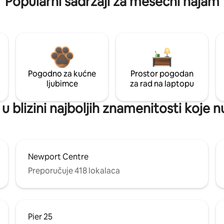
Popularni sadržaji za mesečni najam
Pogodno za kućne
Prostor pogodan
ljubimce
za rad na laptopu
u blizini najboljih znamenitosti koje n
Newport Centre
Preporučuje 418 lokalaca
Pier 25