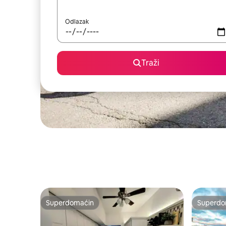
Odlazak
Traži
Superdomaćin
Superdo
Superdomaćin
Superdo