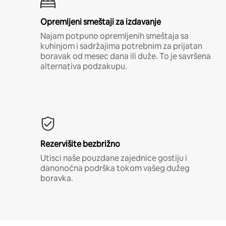
Opremljeni smeštaji za izdavanje
Najam potpuno opremljenih smeštaja sa
kuhinjom i sadržajima potrebnim za prijatan
boravak od mesec dana ili duže. To je savršena
alternativa podzakupu.
Rezervišite bezbrižno
Utisci naše pouzdane zajednice gostiju i
danonoćna podrška tokom vašeg dužeg
boravka.