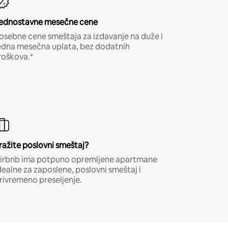
ednostavne mesečne cene
osebne cene smeštaja za izdavanje na duže i
edna mesečna uplata, bez dodatnih
roškova.*
ražite poslovni smeštaj?
irbnb ima potpuno opremljene apartmane
dealne za zaposlene, poslovni smeštaj i
rivremeno preseljenje.