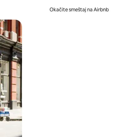
Okačite smeštaj na Airbnb
 ili prevlačenjem.