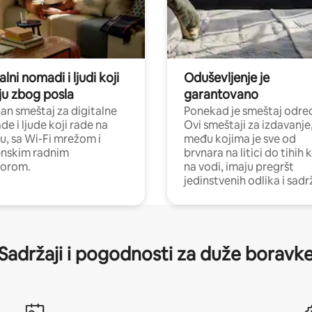
alni nomadi i ljudi koji
Oduševljenje je
ju zbog posla
garantovano
n smeštaj za digitalne
Ponekad je smeštaj odred
e i ljude koji rade na
Ovi smeštaji za izdavanje
nu, sa Wi-Fi mrežom i
među kojima je sve od
nskim radnim
brvnara na litici do tihih 
torom.
na vodi, imaju pregršt
jedinstvenih odlika i sadr
Sadržaji i pogodnosti za duže boravk