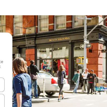
te
c
oz njih pomoću strelica nagore i nadole, kao i da ih istražujte dodirom