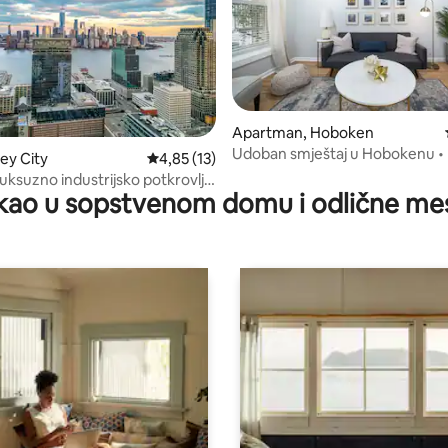
Apartman, Hoboken
Udoban smještaj u Hobokenu • 
5, utisaka: 352
sey City
Prosečna ocena 4,85 od 5, utisaka: 13
4,85 (13)
NYC
luksuzno industrijsko potkrovlje
kao u sopstvenom domu i odlične me
jujorka