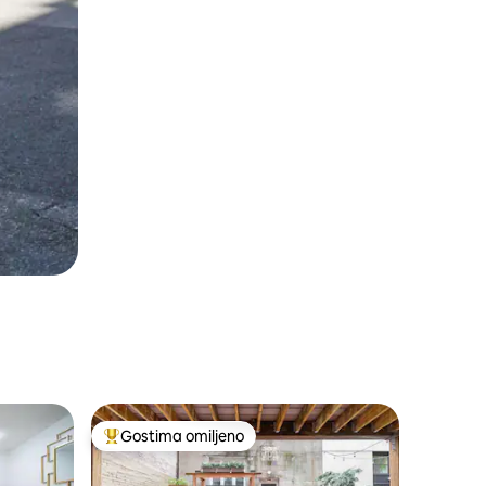
Gostima omiljeno
ljenim
Najuspešniji među gostima omiljenim