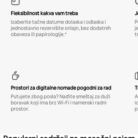
Fleksibilnost kakva vam treba
J
Izaberite tačne datume dolaska i odlaska i
P
jednostavno rezervišite onlajn, bez dodatnih
j
obaveza ili papirologije.*
t
Prostori za digitalne nomade pogodni za rad
T
Putujete zbog posla? Nađite smeštaj za duži
A
boravak koji ima brz Wi-Fi i namenski radni
i
prostor.
p