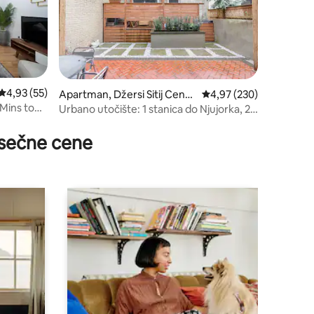
Prosečna ocena 4,93 od 5, utisaka: 55
4,93 (55)
Apartman, Džersi Sitij Centa
Prosečna ocena 4,97 od 
4,97 (230)
r
Mins to
Urbano utočište: 1 stanica do Njujorka, 2
BR w Cool Yard
sečne cene