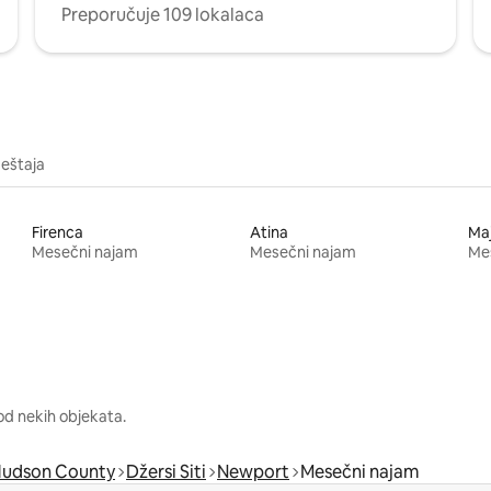
Preporučuje 109 lokalaca
meštaja
Firenca
Atina
Ma
Mesečni najam
Mesečni najam
Me
od nekih objekata.
udson County
Džersi Siti
Newport
Mesečni najam