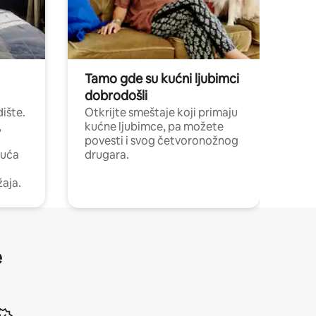
Tamo gde su kućni ljubimci
dobrodošli
ište.
Otkrijte smeštaje koji primaju
,
kućne ljubimce, pa možete
povesti i svog četvoronožnog
kuća
drugara.
žaja.
e