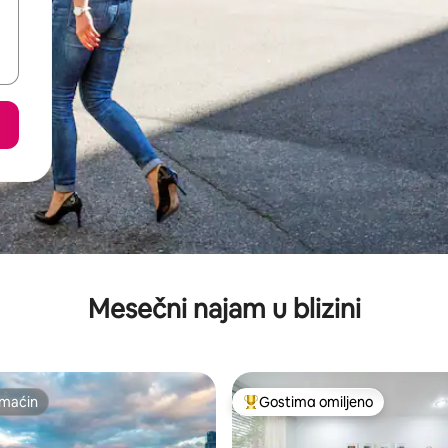
Mesečni najam u blizini
maćin
Gostima omiljeno
maćin
Najuspešniji među gostima omi