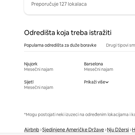
Preporučuje 127 lokalaca
Odredišta koja treba istražiti
Popularna odredišta za duže boravke
Drugi tipovi s
Njujork
Barselona
Mesečni najam
Mesečni najam
Sijetl
Prikaži više
Mesečni najam
*Mogu postojati neki izuzeci na određenim lokacijama i k
Airbnb
Sjedinjene Američke Države
Nju Džersi
H