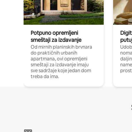
Potpuno opremljeni
Digit
smeštaji za izdavanje
putu
Od mirnih planinskih brvnara
Udoba
do praktičnih urbanih
nomad
apartmana, ovi opremljeni
dalji
smeštaji za izdavanje imaju
name
sve sadržaje koje jedan dom
pros
treba da ima.