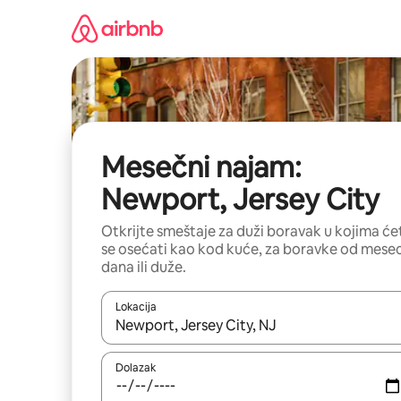
Pređi
na
sadržaj
Mesečni najam:
Newport, Jersey City
Otkrijte smeštaje za duži boravak u kojima će
se osećati kao kod kuće, za boravke od mese
dana ili duže.
Lokacija
Kad su rezultati dostupni, možete da se krećete kr
Dolazak