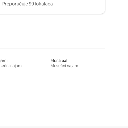
Preporučuje 99 lokalaca
jami
Montreal
sečni najam
Mesečni najam