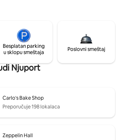
Besplatan parking
Poslovni smeštaj
u sklopu smeštaja
udi Njuport
Carlo's Bake Shop
Preporučuje 198 lokalaca
Zeppelin Hall