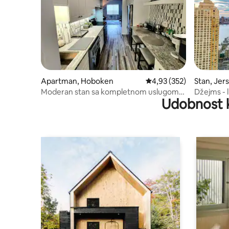
Apartman, Hoboken
Prosečna ocena 4,93 od 
4,93 (352)
Stan, Jer
Moderan stan sa kompletnom uslugom.
Džejms - 
Udobnost 
Broj gostiju 4. Vrhunska lokacija
u blizini N