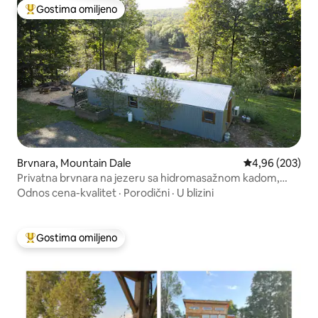
Gostima omiljeno
Najuspešniji među gostima omiljenim
Brvnara, Mountain Dale
Prosečna ocena 
4,96 (203)
Privatna brvnara na jezeru sa hidromasažnom kadom,
pogledom i voćem
Odnos cena-kvalitet
·
Porodični
·
U blizini
Gostima omiljeno
Najuspešniji među gostima omiljenim