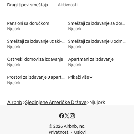
Drugi tipovi smeštaja
Aktivnosti
Pansioni sa doručkom
Smeštaji za izdavanje sa doručkom
Njujork
Njujork
Smeštaji za izdavanje uz ski-stazu
Smeštaji za izdavanje u odmaralištima
Njujork
Njujork
Ostrvski domovi za izdavanje
Apartmani za izdavanje
Njujork
Njujork
Prostori za izdavanje u aparthotelima
Prikaži više
Njujork
Airbnb
Sjedinjene Američke Države
Njujork
© 2026 Airbnb, Inc.
Privatnost
Uslovi