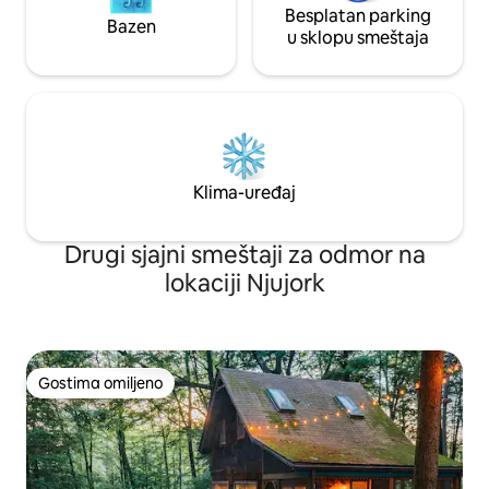
Besplatan parking
Bazen
u sklopu smeštaja
Klima-uređaj
Drugi sjajni smeštaji za odmor na
lokaciji Njujork
Gostima omiljeno
Gostima omiljeno