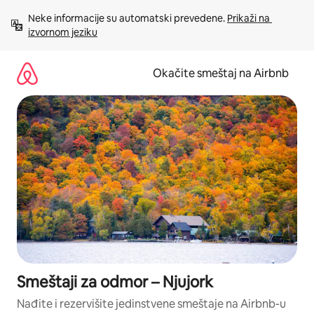
Pređi
Neke informacije su automatski prevedene. 
Prikaži na 
na
izvornom jeziku
sadržaj
Okačite smeštaj na Airbnb
Smeštaji za odmor – Njujork
Nađite i rezervišite jedinstvene smeštaje na Airbnb-u