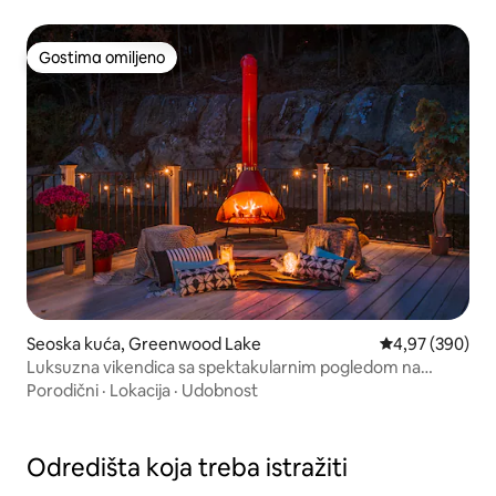
Gostima omiljeno
Gostima omiljeno
Seoska kuća, Greenwood Lake
Prosečna ocena 
4,97 (390)
Luksuzna vikendica sa spektakularnim pogledom na
jezero
Porodični
·
Lokacija
·
Udobnost
Odredišta koja treba istražiti