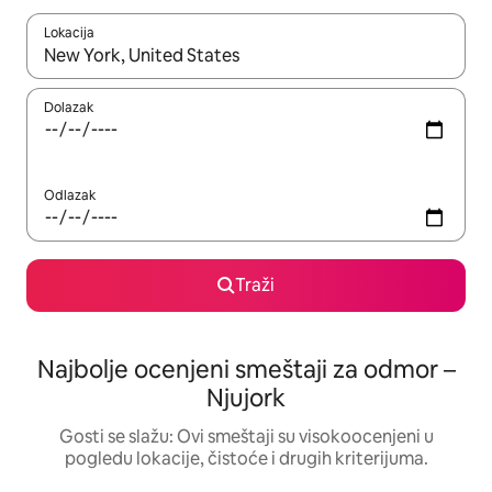
Lokacija
Kad su rezultati dostupni, možete da se krećete kroz njih pomoću
Dolazak
Odlazak
Traži
Najbolje ocenjeni smeštaji za odmor –
Njujork
Gosti se slažu: Ovi smeštaji su visokoocenjeni u
pogledu lokacije, čistoće i drugih kriterijuma.