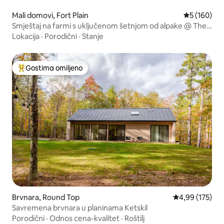
Mali domovi, Fort Plain
Prosečna oc
5 (160)
Smještaj na farmi s uključenom šetnjom od alpake @ The
Stead
Lokacija
·
Porodični
·
Stanje
Gostima omiljeno
Najuspešniji među gostima omiljenim
Brvnara, Round Top
Prosečna ocena
4,99 (175)
Savremena brvnara u planinama Ketskil
Porodični
·
Odnos cena-kvalitet
·
Roštilj