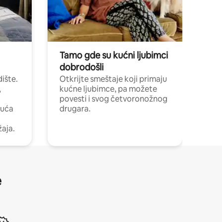
Tamo gde su kućni ljubimci
dobrodošli
ište.
Otkrijte smeštaje koji primaju
,
kućne ljubimce, pa možete
povesti i svog četvoronožnog
kuća
drugara.
žaja.
e