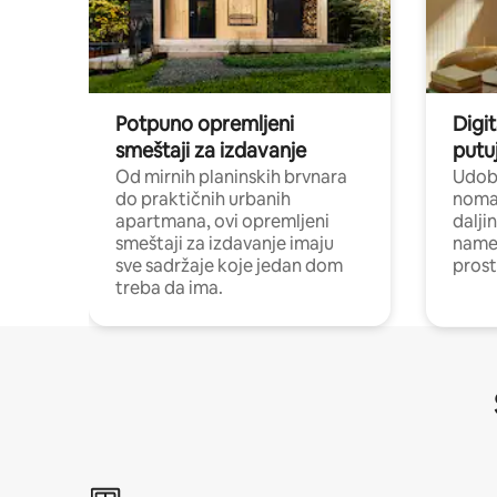
Potpuno opremljeni
Digit
smeštaji za izdavanje
putu
Od mirnih planinskih brvnara
Udoba
do praktičnih urbanih
nomad
apartmana, ovi opremljeni
dalji
smeštaji za izdavanje imaju
name
sve sadržaje koje jedan dom
pros
treba da ima.