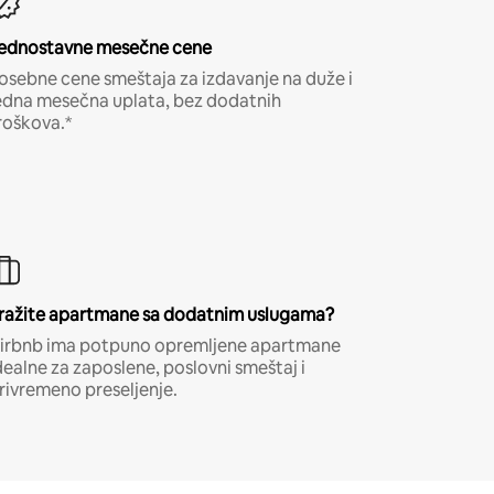
ednostavne mesečne cene
osebne cene smeštaja za izdavanje na duže i
edna mesečna uplata, bez dodatnih
roškova.*
ražite apartmane sa dodatnim uslugama?
irbnb ima potpuno opremljene apartmane
dealne za zaposlene, poslovni smeštaj i
rivremeno preseljenje.