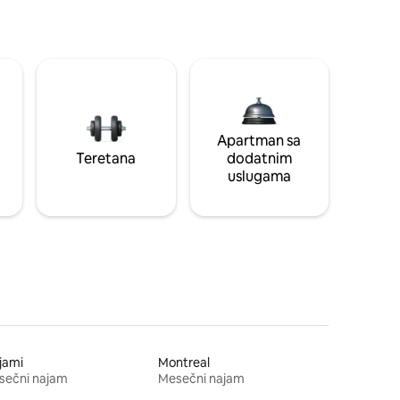
Apartman sa
Teretana
dodatnim
uslugama
jami
Montreal
sečni najam
Mesečni najam