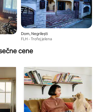
Dom, Negrilești
FLH - Trofej jelena
sečne cene