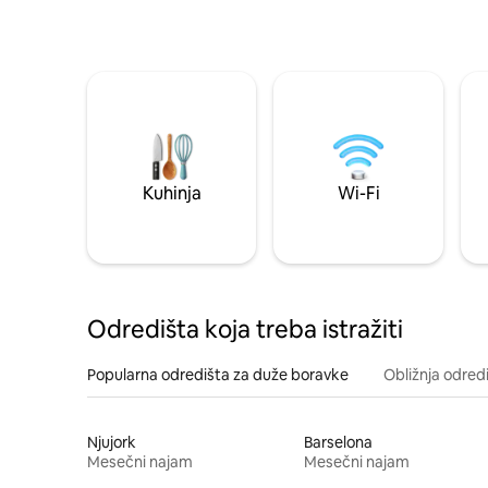
Kuhinja
Wi-Fi
Odredišta koja treba istražiti
Popularna odredišta za duže boravke
Obližnja odred
Njujork
Barselona
Mesečni najam
Mesečni najam