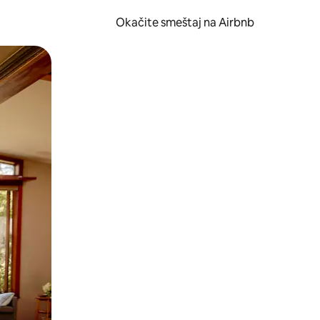
Okačite smeštaj na Airbnb
 ili prevlačenjem.