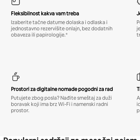
Fleksibilnost kakva vam treba
J
Izaberite tačne datume dolaska i odlaska i
P
jednostavno rezervišite onlajn, bez dodatnih
j
obaveza ili papirologije.*
t
Prostori za digitalne nomade pogodni za rad
T
Putujete zbog posla? Nađite smeštaj za duži
A
boravak koji ima brz Wi-Fi i namenski radni
i
prostor.
p