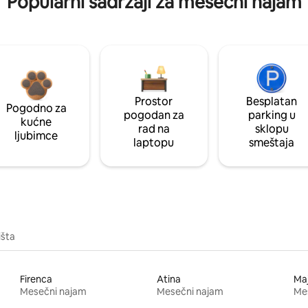
Popularni sadržaji za mesečni najam
Prostor
Besplatan
Pogodno za
pogodan za
parking u
kućne
rad na
sklopu
ljubimce
laptopu
smeštaja
išta
Firenca
Atina
Ma
Mesečni najam
Mesečni najam
Me