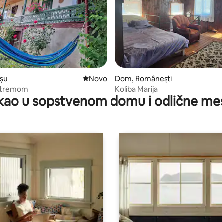
 5, utisaka: 98
șu
Novi smeštaj
Novo
Dom, Românești
a tremom
Koliba Marija
kao u sopstvenom domu i odlične me