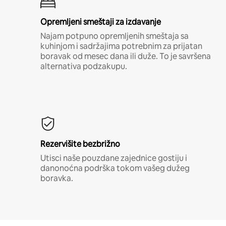
Opremljeni smeštaji za izdavanje
Najam potpuno opremljenih smeštaja sa
kuhinjom i sadržajima potrebnim za prijatan
boravak od mesec dana ili duže. To je savršena
alternativa podzakupu.
Rezervišite bezbrižno
Utisci naše pouzdane zajednice gostiju i
danonoćna podrška tokom vašeg dužeg
boravka.