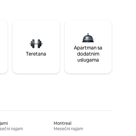
Apartman sa
Teretana
dodatnim
uslugama
jami
Montreal
sečni najam
Mesečni najam