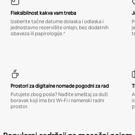
Fleksibilnost kakva vam treba
J
Izaberite tačne datume dolaska i odlaska i
P
jednostavno rezervišite onlajn, bez dodatnih
j
obaveza ili papirologije.*
t
Prostori za digitalne nomade pogodni za rad
T
Putujete zbog posla? Nađite smeštaj za duži
A
boravak koji ima brz Wi-Fi i namenski radni
i
prostor.
p