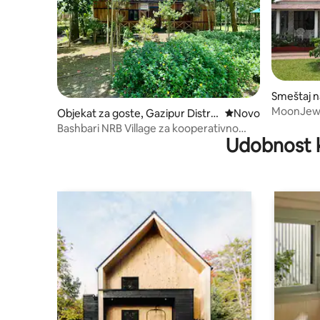
Smeštaj n
MoonJew
Objekat za goste, Gazipur Distric
Novi smeštaj
Novo
t
Bashbari NRB Village za kooperativno
Udobnost 
EKO selo