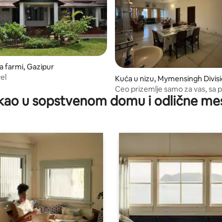
a farmi, Gazipur
el
Kuća u nizu, Mymensingh Divis
Ceo prizemlje samo za vas, sa 
kao u sopstvenom domu i odlične me
jezerom