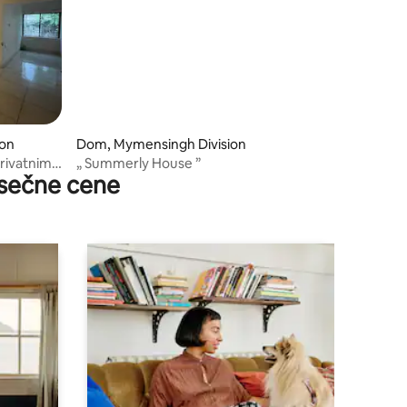
ion
Dom, Mymensingh Division
privatnim
„ Summerly House ”
sečne cene