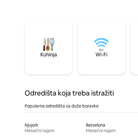
Kuhinja
Wi-Fi
Odredišta koja treba istražiti
Popularna odredišta za duže boravke
Njujork
Barselona
Mesečni najam
Mesečni najam