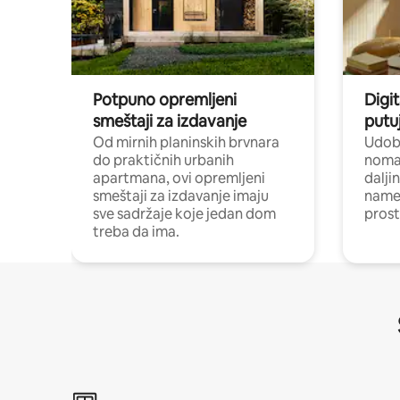
Potpuno opremljeni
Digit
smeštaji za izdavanje
putu
Od mirnih planinskih brvnara
Udoba
do praktičnih urbanih
nomad
apartmana, ovi opremljeni
dalji
smeštaji za izdavanje imaju
name
sve sadržaje koje jedan dom
pros
treba da ima.