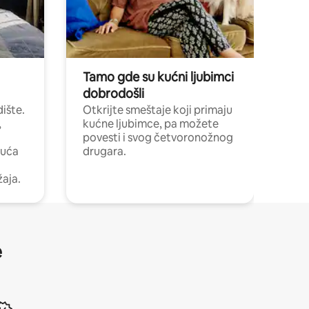
Tamo gde su kućni ljubimci
dobrodošli
ište.
Otkrijte smeštaje koji primaju
,
kućne ljubimce, pa možete
povesti i svog četvoronožnog
kuća
drugara.
žaja.
e