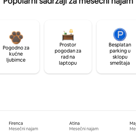
Popularni sadržaji za mesečni najam
Prostor
Besplatan
Pogodno za
pogodan za
parking u
kućne
rad na
sklopu
ljubimce
laptopu
smeštaja
Firenca
Atina
Ma
Mesečni najam
Mesečni najam
Me