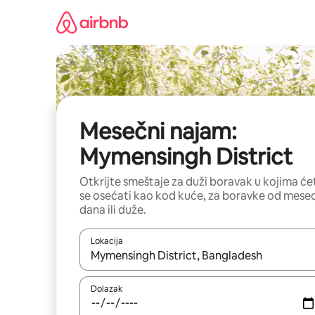
Pređi
na
sadržaj
Mesečni najam:
Mymensingh District
Otkrijte smeštaje za duži boravak u kojima će
se osećati kao kod kuće, za boravke od mese
dana ili duže.
Lokacija
Kad su rezultati dostupni, možete da se krećete kr
Dolazak