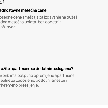
ednostavne mesečne cene
osebne cene smeštaja za izdavanje na duže i
edna mesečna uplata, bez dodatnih
roškova.*
ražite apartmane sa dodatnim uslugama?
irbnb ima potpuno opremljene apartmane
dealne za zaposlene, poslovni smeštaj i
rivremeno preseljenje.