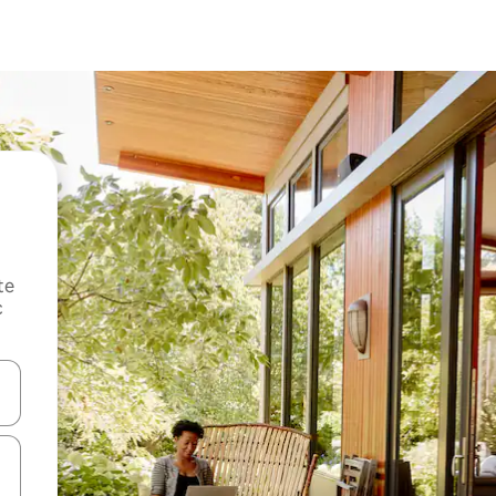
te
c
oz njih pomoću strelica nagore i nadole, kao i da ih istražujte dodirom