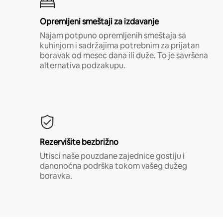
Opremljeni smeštaji za izdavanje
Najam potpuno opremljenih smeštaja sa
kuhinjom i sadržajima potrebnim za prijatan
boravak od mesec dana ili duže. To je savršena
alternativa podzakupu.
Rezervišite bezbrižno
Utisci naše pouzdane zajednice gostiju i
danonoćna podrška tokom vašeg dužeg
boravka.