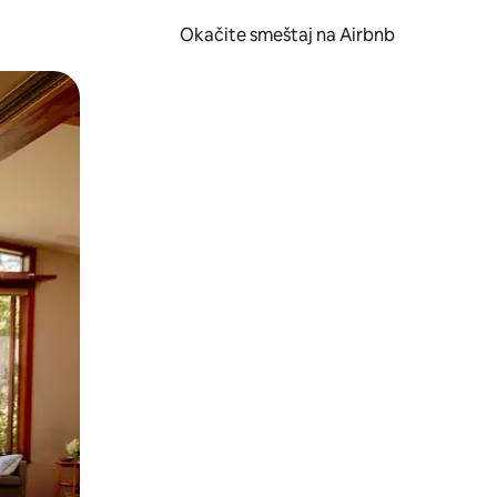
Okačite smeštaj na Airbnb
 ili prevlačenjem.