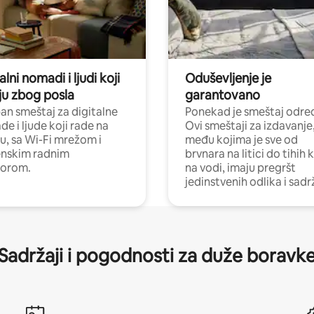
alni nomadi i ljudi koji
Oduševljenje je
ju zbog posla
garantovano
n smeštaj za digitalne
Ponekad je smeštaj odred
e i ljude koji rade na
Ovi smeštaji za izdavanje
nu, sa Wi-Fi mrežom i
među kojima je sve od
nskim radnim
brvnara na litici do tihih 
torom.
na vodi, imaju pregršt
jedinstvenih odlika i sadr
Sadržaji i pogodnosti za duže boravk