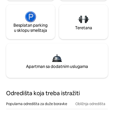
Besplatan parking
Teretana
u sklopu smeštaja
Apartman sa dodatnim uslugama
Odredišta koja treba istražiti
Popularna odredišta za duže boravke
Obližnja odredišta