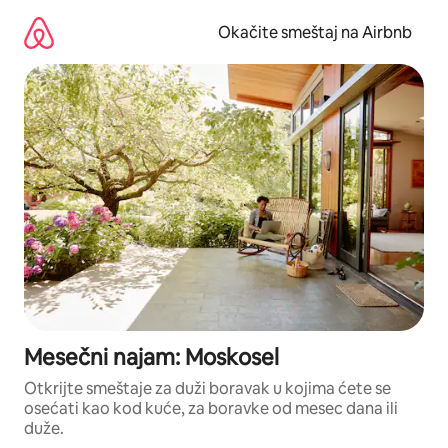
Pređi
na
Okačite smeštaj na Airbnb
sadržaj
Mesečni najam: Moskosel
Otkrijte smeštaje za duži boravak u kojima ćete se
osećati kao kod kuće, za boravke od mesec dana ili
duže.