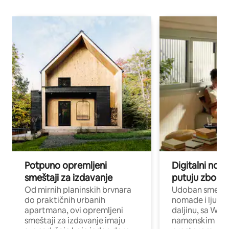
Potpuno opremljeni
Digitalni nomad
smeštaji za izdavanje
putuju zbog p
Od mirnih planinskih brvnara
Udoban smeštaj
do praktičnih urbanih
nomade i ljude 
apartmana, ovi opremljeni
daljinu, sa Wi-
smeštaji za izdavanje imaju
namenskim ra