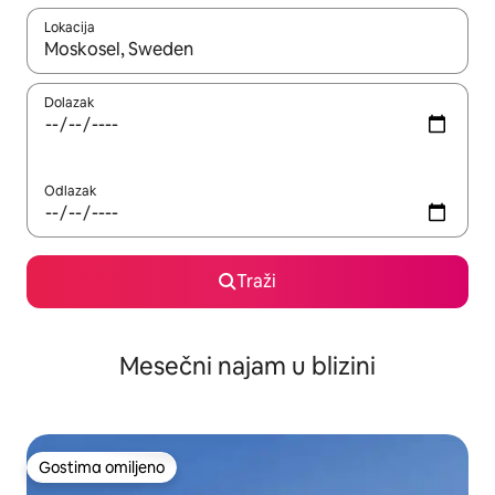
Lokacija
Kad su rezultati dostupni, možete da se krećete kroz njih pomoću
Dolazak
Odlazak
Traži
Mesečni najam u blizini
Gostima omiljeno
Gostima omiljeno