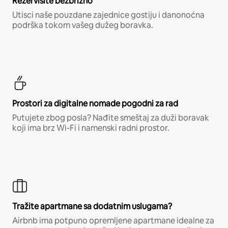
Rezervišite bezbrižno
Utisci naše pouzdane zajednice gostiju i danonoćna
podrška tokom vašeg dužeg boravka.
Prostori za digitalne nomade pogodni za rad
Putujete zbog posla? Nađite smeštaj za duži boravak
koji ima brz Wi-Fi i namenski radni prostor.
Tražite apartmane sa dodatnim uslugama?
Airbnb ima potpuno opremljene apartmane idealne za