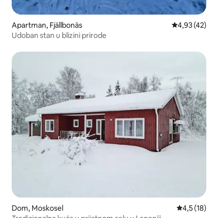
Apartman, Fjällbonäs
Prosečna ocen
4,93 (42)
Udoban stan u blizini prirode
Dom, Moskosel
Prosečna oce
4,5 (18)