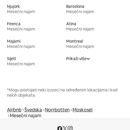
Njujork
Barselona
Mesečni najam
Mesečni najam
Firenca
Atina
Mesečni najam
Mesečni najam
Majami
Montreal
Mesečni najam
Mesečni najam
Sijetl
Prikaži više
Mesečni najam
*Mogu postojati neki izuzeci na određenim lokacijama i kod
nekih objekata.
Airbnb
Švedska
Norrbotten
Moskosel
Mesečni najam