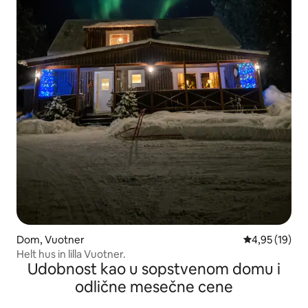
Dom, Vuotner
Prosečna ocen
4,95 (19)
Helt hus in lilla Vuotner.
Udobnost kao u sopstvenom domu i
odlične mesečne cene