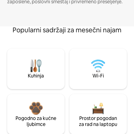
zaposlene, poslovni smeštaj i privremeno preseljenje.
Popularni sadržaji za mesečni najam
Kuhinja
Wi-Fi
Pogodno za kućne
Prostor pogodan
ljubimce
za rad na laptopu