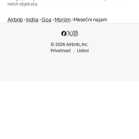
nekih objekata.
Airbnb
Indija
Goa
Morjim
Mesečni najam
© 2026 Airbnb, Inc.
Privatnost
Uslovi