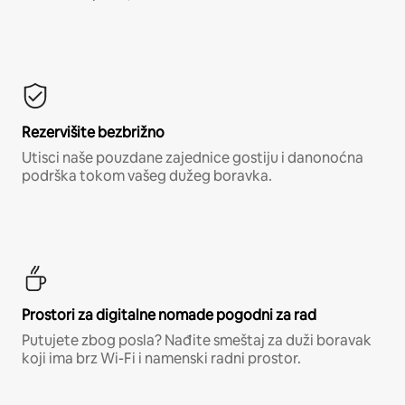
Rezervišite bezbrižno
Utisci naše pouzdane zajednice gostiju i danonoćna
podrška tokom vašeg dužeg boravka.
Prostori za digitalne nomade pogodni za rad
Putujete zbog posla? Nađite smeštaj za duži boravak
koji ima brz Wi-Fi i namenski radni prostor.