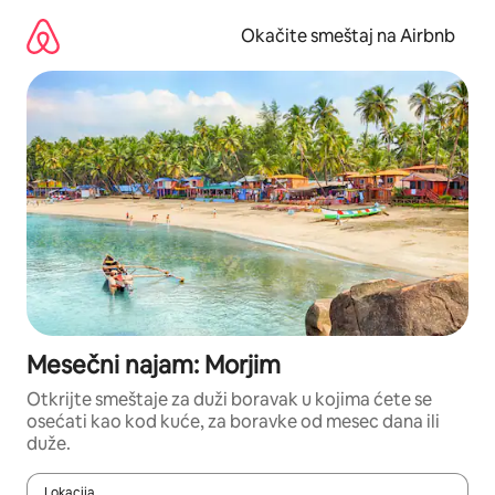
Pređi
na
Okačite smeštaj na Airbnb
sadržaj
Mesečni najam: Morjim
Otkrijte smeštaje za duži boravak u kojima ćete se
osećati kao kod kuće, za boravke od mesec dana ili
duže.
Lokacija