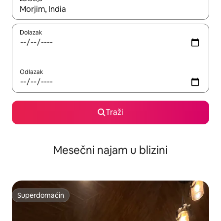
Kad su rezultati dostupni, možete da se krećete kroz njih pomoću
Dolazak
Odlazak
Traži
Mesečni najam u blizini
Superdomaćin
Superdomaćin