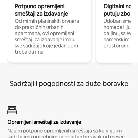
Potpuno opremljeni
Digitalni nomad
smeštaji za izdavanje
putuju zbog p
Od mirnih planinskih brvnara
Udoban smeštaj
do praktičnih urbanih
nomade i ljude 
apartmana, ovi opremljeni
daljinu, sa Wi-
smeštaji za izdavanje imaju
namenskim ra
sve sadržaje koje jedan dom
prostorom.
treba da ima.
Sadržaji i pogodnosti za duže boravke
Opremljeni smeštaji za izdavanje
Najam potpuno opremljenih smeštaja sa kuhinjom i
sadržajima potrebnim za prijatan boravak od mesec