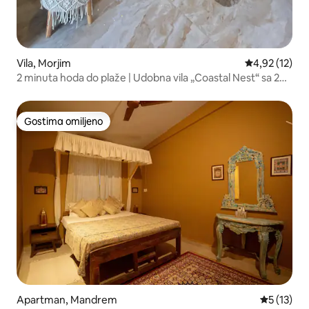
Vila, Morjim
Prosečna ocen
4,92 (12)
2 minuta hoda do plaže | Udobna vila „Coastal Nest“ sa 2
spavaće sobe i dnevnim boravkom
Gostima omiljeno
Gostima omiljeno
Apartman, Mandrem
Prosečna o
5 (13)