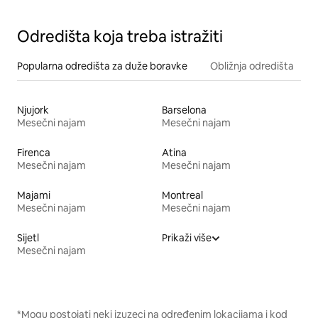
Odredišta koja treba istražiti
Popularna odredišta za duže boravke
Obližnja odredišta
Njujork
Barselona
Mesečni najam
Mesečni najam
Firenca
Atina
Mesečni najam
Mesečni najam
Majami
Montreal
Mesečni najam
Mesečni najam
Sijetl
Prikaži više
Mesečni najam
*Mogu postojati neki izuzeci na određenim lokacijama i kod