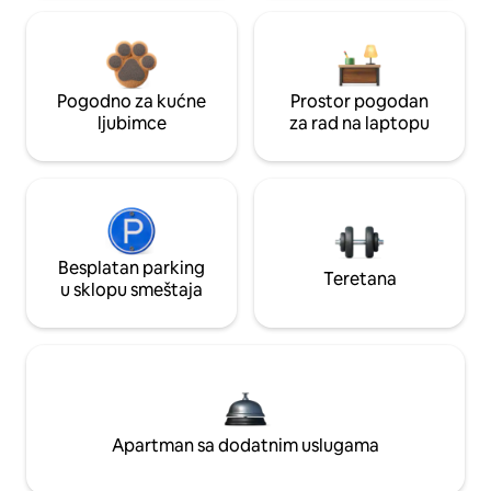
Pogodno za kućne
Prostor pogodan
ljubimce
za rad na laptopu
Besplatan parking
Teretana
u sklopu smeštaja
Apartman sa dodatnim uslugama