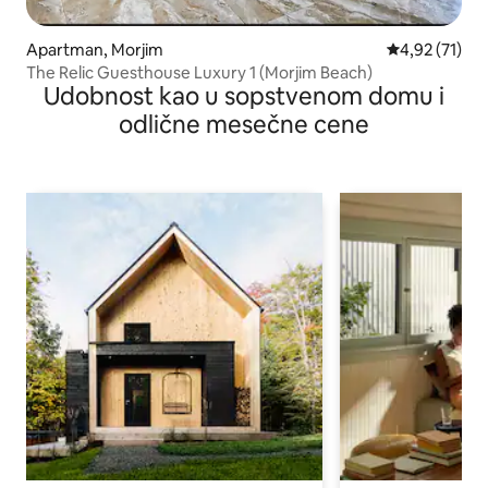
Apartman, Morjim
Prosečna ocen
4,92 (71)
The Relic Guesthouse Luxury 1 (Morjim Beach)
Udobnost kao u sopstvenom domu i
odlične mesečne cene