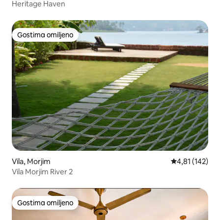
Heritage Haven
Gostima omiljeno
Gostima omiljeno
Vila, Morjim
Prosečna ocena
4,81 (142)
Vila Morjim River 2
Gostima omiljeno
Gostima omiljeno