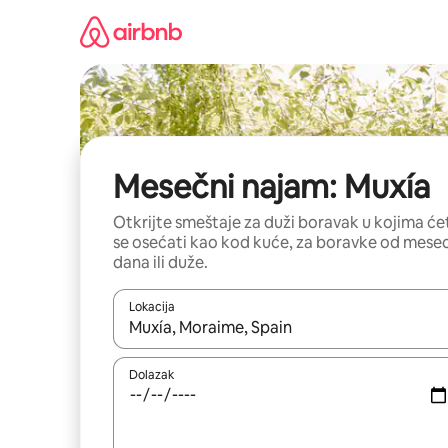
Pređi
na
sadržaj
Mesečni najam: Muxía
Otkrijte smeštaje za duži boravak u kojima će
se osećati kao kod kuće, za boravke od mese
dana ili duže.
Lokacija
Kad su rezultati dostupni, možete da se krećete kr
Dolazak