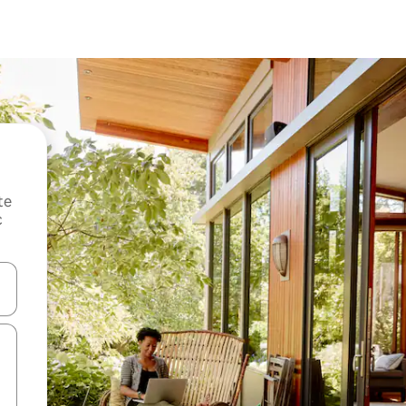
te
c
oz njih pomoću strelica nagore i nadole, kao i da ih istražujte dodirom