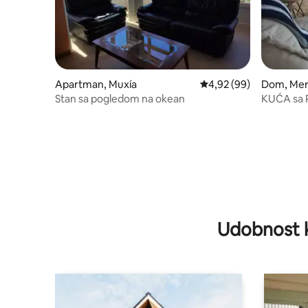
Apartman, Muxía
Prosečna ocena 4,92 od
4,92 (99)
Dom, Me
Stan sa pogledom na okean
KUĆA sa
Udobnost 