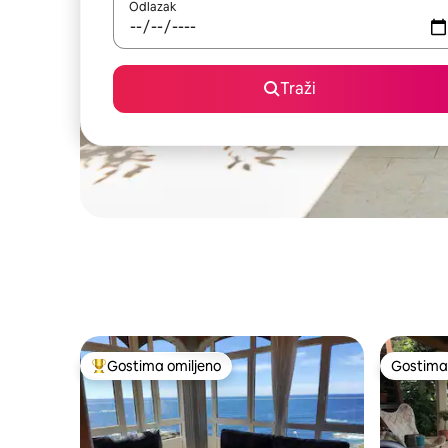
Odlazak
Traži
Gostima omiljeno
Gostima 
Najuspešniji među gostima omiljenim
Gostima 