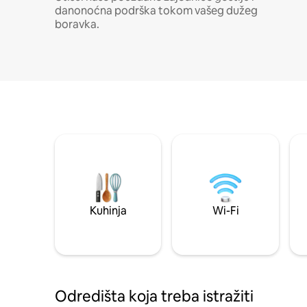
danonoćna podrška tokom vašeg dužeg
boravka.
Kuhinja
Wi-Fi
Odredišta koja treba istražiti