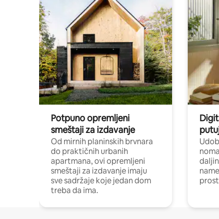
Potpuno opremljeni
Digit
smeštaji za izdavanje
putu
Od mirnih planinskih brvnara
Udoba
do praktičnih urbanih
nomad
apartmana, ovi opremljeni
dalji
smeštaji za izdavanje imaju
name
sve sadržaje koje jedan dom
pros
treba da ima.