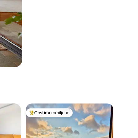
Gostima omiljeno
Najuspešniji među gostima omiljenim