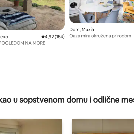
Dom, Muxía
Oaza mira okružena prirodom
 5, utisaka: 99
rexo
Prosečna ocena 4,92 od 5, utisaka: 154
4,92 (154)
 POGLEDOM NA MORE
kao u sopstvenom domu i odlične me