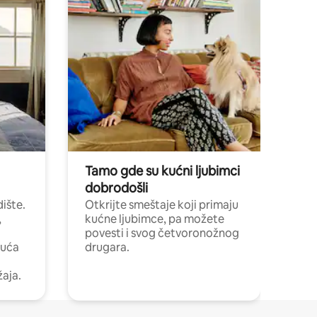
Tamo gde su kućni ljubimci
dobrodošli
ište.
Otkrijte smeštaje koji primaju
,
kućne ljubimce, pa možete
povesti i svog četvoronožnog
kuća
drugara.
žaja.