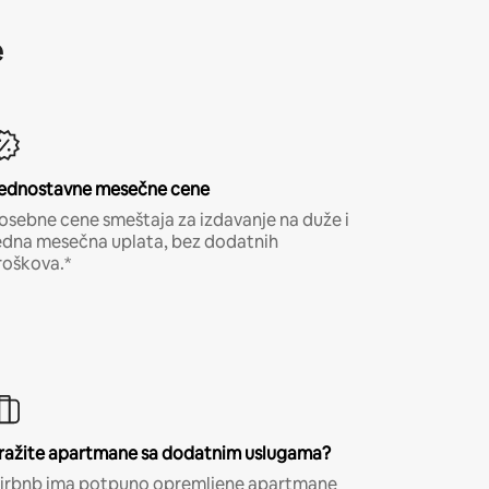
e
ednostavne mesečne cene
osebne cene smeštaja za izdavanje na duže i
edna mesečna uplata, bez dodatnih
roškova.*
ražite apartmane sa dodatnim uslugama?
irbnb ima potpuno opremljene apartmane