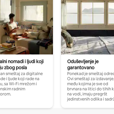
alni nomadi i ljudi koji
Oduševljenje je
ju zbog posla
garantovano
n smeštaj za digitalne
Ponekad je smeštaj odred
e i ljude koji rade na
Ovi smeštaji za izdavanje
nu, sa Wi-Fi mrežom i
među kojima je sve od
nskim radnim
brvnara na litici do tihih 
torom.
na vodi, imaju pregršt
jedinstvenih odlika i sadr