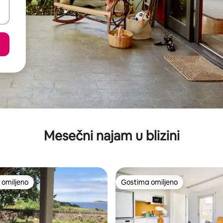
Mesečni najam u blizini
omiljeno
Gostima omiljeno
omiljeno
Gostima omiljeno