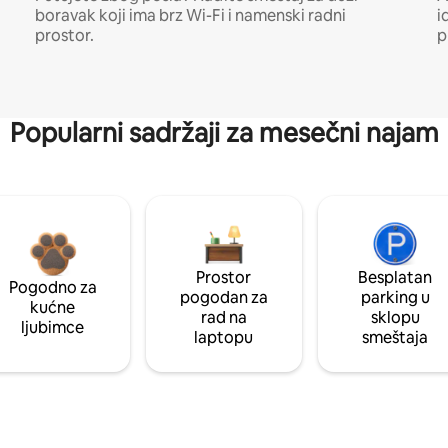
boravak koji ima brz Wi-Fi i namenski radni
i
prostor.
p
Popularni sadržaji za mesečni najam
Prostor
Besplatan
Pogodno za
pogodan za
parking u
kućne
rad na
sklopu
ljubimce
laptopu
smeštaja