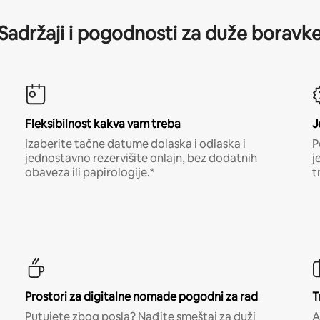
Sadržaji i pogodnosti za duže boravk
Fleksibilnost kakva vam treba
J
Izaberite tačne datume dolaska i odlaska i
P
jednostavno rezervišite onlajn, bez dodatnih
j
obaveza ili papirologije.*
t
Prostori za digitalne nomade pogodni za rad
T
Putujete zbog posla? Nađite smeštaj za duži
A