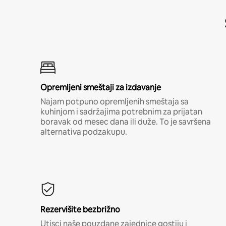
Opremljeni smeštaji za izdavanje
Najam potpuno opremljenih smeštaja sa
kuhinjom i sadržajima potrebnim za prijatan
boravak od mesec dana ili duže. To je savršena
alternativa podzakupu.
Rezervišite bezbrižno
Utisci naše pouzdane zajednice gostiju i