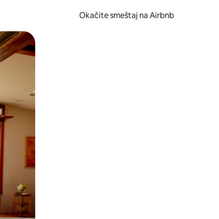
Okačite smeštaj na Airbnb
 ili prevlačenjem.