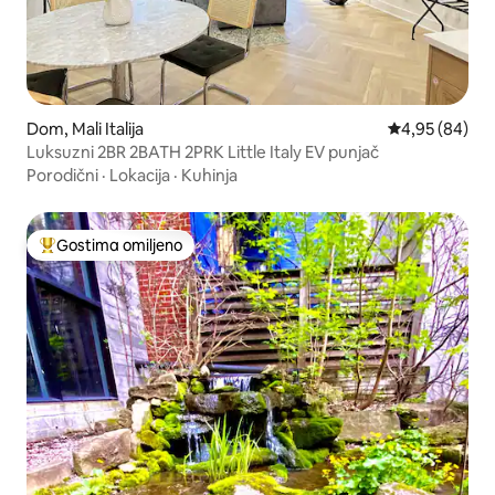
Dom, Mali Italija
Prosečna ocen
4,95 (84)
Luksuzni 2BR 2BATH 2PRK Little Italy EV punjač
Porodični
·
Lokacija
·
Kuhinja
Gostima omiljeno
Najuspešniji među gostima omiljenim