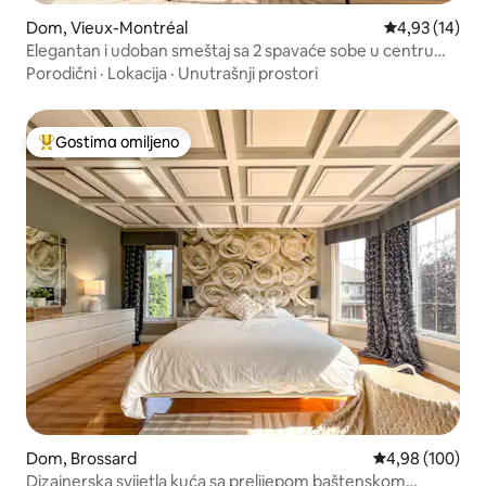
Dom, Vieux-Montréal
Prosečna ocen
4,93 (14)
Elegantan i udoban smeštaj sa 2 spavaće sobe u centru
grada
Porodični
·
Lokacija
·
Unutrašnji prostori
Gostima omiljeno
Najuspešniji među gostima omiljenim
Dom, Brossard
Prosečna ocena
4,98 (100)
Dizajnerska svijetla kuća sa prelijepom baštenskom