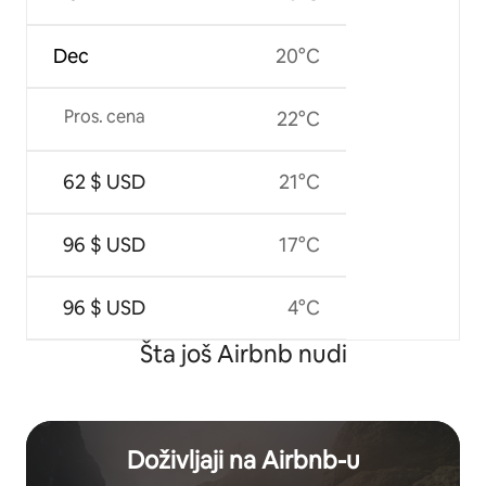
Dec
20°C
Pros. cena
22°C
62 $ USD
21°C
96 $ USD
17°C
96 $ USD
4°C
Šta još Airbnb nudi
Doživljaji na Airbnb-u