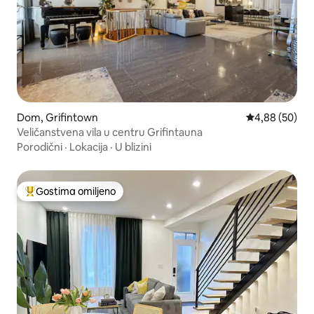
Dom, Grifintown
Prosečna ocen
4,88 (50)
Veličanstvena vila u centru Grifintauna
Porodični
·
Lokacija
·
U blizini
Gostima omiljeno
Najuspešniji među gostima omiljenim