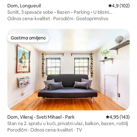
Dom, Longueuil
Prosečna ocen
4,9 (102)
Sunlit, 3 spavaće sobe • Bazen • Parking • U blizini
Montreala
Odnos cena-kvalitet
·
Porodični
·
Gostoprimstvo
Gostima omiljeno
Gostima omiljeno
Dom, Vileraj - Sveti Mihael - Park
Prosečna ocena
4,95 (143)
Stan na 2. spratu u kući, privatni ulaz, balkon, bazen, roštilj
Porodični
·
Odnos cena-kvalitet
·
TV