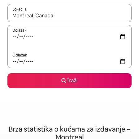
Lokacija
Kad su rezultati dostupni, možete da se krećete kroz njih pomoću
Dolazak
Odlazak
Traži
Brza statistika o kućama za izdavanje –
Montreal