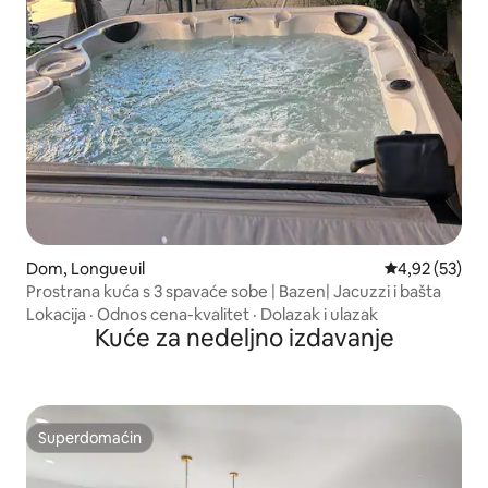
Dom, Longueuil
Prosečna ocen
4,92 (53)
Prostrana kuća s 3 spavaće sobe | Bazen| Jacuzzi i bašta
Lokacija
·
Odnos cena-kvalitet
·
Dolazak i ulazak
Kuće za nedeljno izdavanje
Superdomaćin
Superdomaćin