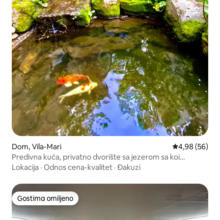
Dom, Vila-Mari
Prosečna ocen
4,98 (56)
Predivna kuća, privatno dvorište sa jezerom sa koi
šaranima, prilaz
Lokacija
·
Odnos cena-kvalitet
·
Đakuzi
Gostima omiljeno
Gostima omiljeno