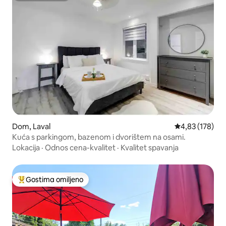
Dom, Laval
Prosečna ocena
4,83 (178)
Kuća s parkingom, bazenom i dvorištem na osami.
Lokacija
·
Odnos cena-kvalitet
·
Kvalitet spavanja
Gostima omiljeno
Najuspešniji među gostima omiljenim