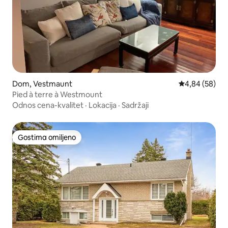
Dom, Vestmaunt
Prosečna ocen
4,84 (58)
Pied à terre à Westmount
Odnos cena-kvalitet
·
Lokacija
·
Sadržaji
Gostima omiljeno
Gostima omiljeno