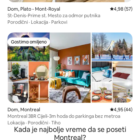
Dom, Plato - Mont-Royal
Prosečna ocen
4,98 (57)
St-Denis-Prime st. Mesto za odmor putnika
Porodični
·
Lokacija
·
Parkovi
Gostima omiljeno
Gostima omiljeno
Dom, Montreal
Prosečna ocen
4,95 (44)
Montreal 3BR Cijeli-3m hoda do parkinga bez metroa
Lokacija
·
Porodični
·
Tiho
Kada je najbolje vreme da se poseti
Montreal?