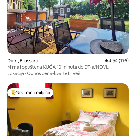
Dom, Brossard
Prosečna ocena
4,94 (176)
Mirna i opuštena KUĆA 10 minuta do DT-a/NOVI
BAZEN/besplatan parking
Lokacija
·
Odnos cena-kvalitet
·
Veš
Gostima omiljeno
Najuspešniji među gostima omiljenim