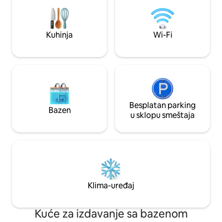
uključujući i prelepo drvo Scheflera. Sa
tržni centar, sinago
obližnjom plažom Oka i lakim pristupom
CITQ broj 306553
Montrealu, doživite mir, avanturu i
lepotu prirode.
Kuhinja
Wi-Fi
Besplatan parking
Bazen
u sklopu smeštaja
Klima-uređaj
Kuće za izdavanje sa bazenom