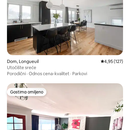
Dom, Longueuil
Prosečna ocena
4,95 (127)
Utočište sreće
Porodični
·
Odnos cena-kvalitet
·
Parkovi
Gostima omiljeno
Gostima omiljeno