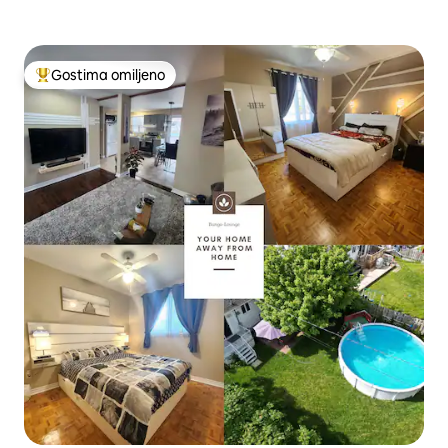
Gostima omiljeno
Najuspešniji među gostima omiljenim