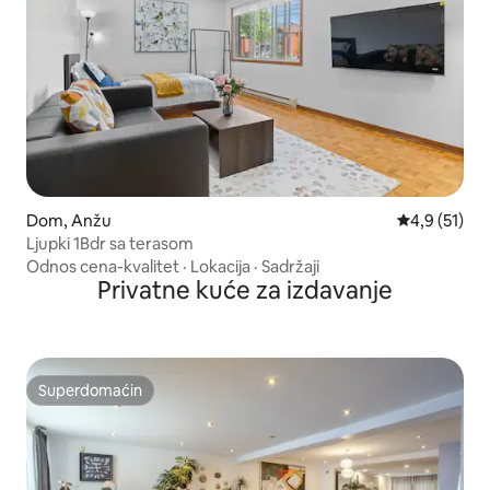
Dom, Anžu
Prosečna oce
4,9 (51)
Ljupki 1Bdr sa terasom
Odnos cena-kvalitet
·
Lokacija
·
Sadržaji
Privatne kuće za izdavanje
Superdomaćin
Superdomaćin