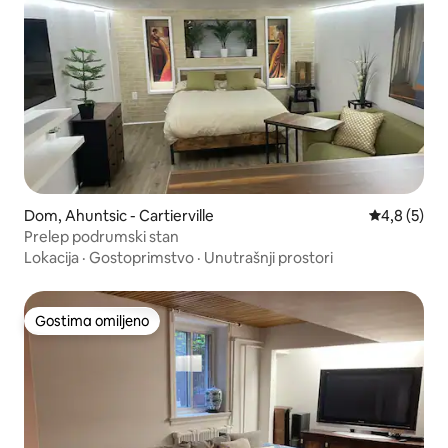
Dom, Ahuntsic - Cartierville
Prosečna oc
4,8 (5)
Prelep podrumski stan
Lokacija
·
Gostoprimstvo
·
Unutrašnji prostori
Gostima omiljeno
Gostima omiljeno