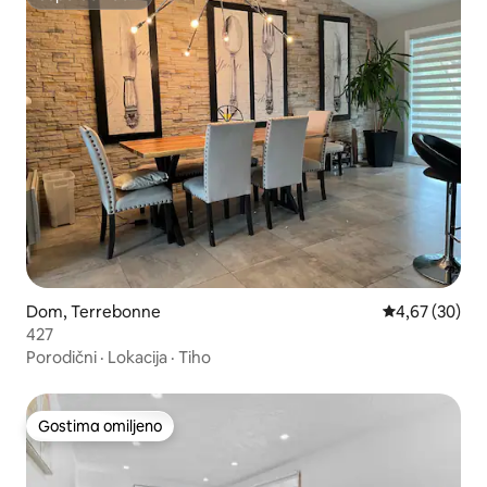
Superdomaćin
Dom, Terrebonne
Prosečna ocen
4,67 (30)
427
Porodični
·
Lokacija
·
Tiho
Gostima omiljeno
Gostima omiljeno