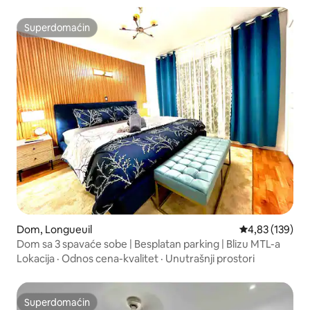
Superdomaćin
Superdomaćin
Dom, Longueuil
Prosečna ocena
4,83 (139)
Dom sa 3 spavaće sobe | Besplatan parking | Blizu MTL-a
Lokacija
·
Odnos cena-kvalitet
·
Unutrašnji prostori
Superdomaćin
Superdomaćin