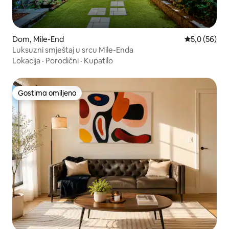
Dom, Mile-End
Prosečna oce
5,0 (56)
Luksuzni smještaj u srcu Mile-Enda
Lokacija
·
Porodični
·
Kupatilo
Gostima omiljeno
Gostima omiljeno