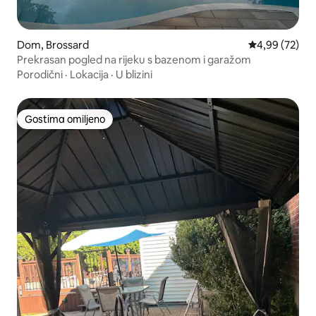
Dom, Brossard
Prosečna ocen
4,99 (72)
Prekrasan pogled na rijeku s bazenom i garažom
Porodični
·
Lokacija
·
U blizini
Gostima omiljeno
Gostima omiljeno