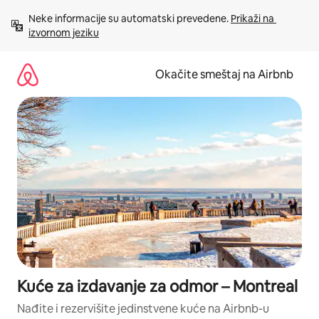
Pređi
Neke informacije su automatski prevedene. 
Prikaži na 
na
izvornom jeziku
sadržaj
Okačite smeštaj na Airbnb
Kuće za izdavanje za odmor – Montreal
Nađite i rezervišite jedinstvene kuće na Airbnb-u