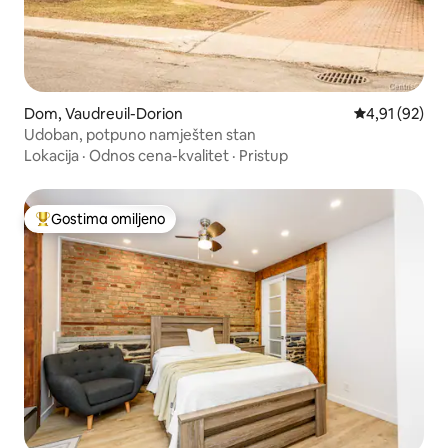
Dom, Vaudreuil-Dorion
Prosečna ocen
4,91 (92)
Udoban, potpuno namješten stan
Lokacija
·
Odnos cena-kvalitet
·
Pristup
Gostima omiljeno
Najuspešniji među gostima omiljenim