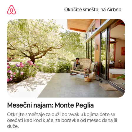
Pređi
na
Okačite smeštaj na Airbnb
sadržaj
Mesečni najam: Monte Peglia
Otkrijte smeštaje za duži boravak u kojima ćete se
osećati kao kod kuće, za boravke od mesec dana ili
duže.