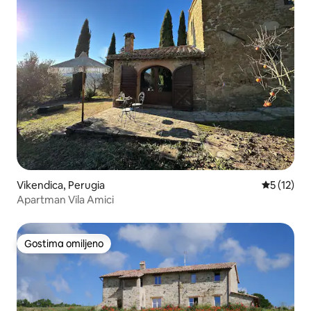
Vikendica, Perugia
Prosečna o
5 (12)
Apartman Vila Amici
Gostima omiljeno
Gostima omiljeno