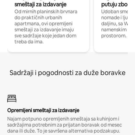
smeštaji za izdavanje
putuju zbog p
Od mirnih planinskih brvnara
Udoban smeštaj
do praktičnih urbanih
nomade i ljude 
apartmana, ovi opremljeni
daljinu, sa Wi-
smeštaji za izdavanje imaju
namenskim ra
sve sadržaje koje jedan dom
prostorom.
treba da ima.
Sadržaji i pogodnosti za duže boravke
Opremljeni smeštaji za izdavanje
Najam potpuno opremljenih smeštaja sa kuhinjom i
sadržajima potrebnim za prijatan boravak od mesec
dana ili duže. To je savršena alternativa podzakupu.