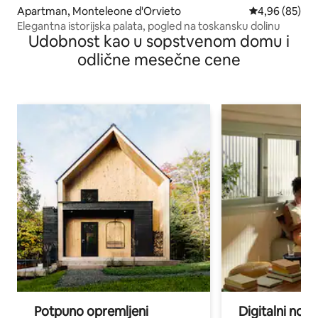
Apartman, Monteleone d'Orvieto
Prosečna ocen
4,96 (85)
Elegantna istorijska palata, pogled na toskansku dolinu
Udobnost kao u sopstvenom domu i
odlične mesečne cene
Potpuno opremljeni
Digitalni nomad