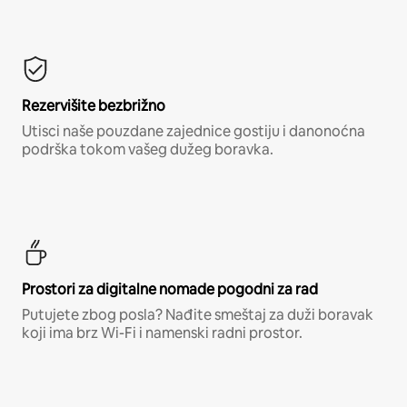
Rezervišite bezbrižno
Utisci naše pouzdane zajednice gostiju i danonoćna
podrška tokom vašeg dužeg boravka.
Prostori za digitalne nomade pogodni za rad
Putujete zbog posla? Nađite smeštaj za duži boravak
koji ima brz Wi-Fi i namenski radni prostor.