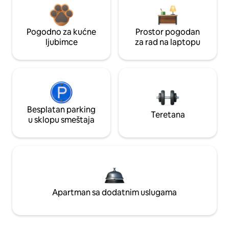
Pogodno za kućne
Prostor pogodan
ljubimce
za rad na laptopu
Besplatan parking
Teretana
u sklopu smeštaja
Apartman sa dodatnim uslugama