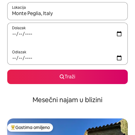
Lokacija
Kad su rezultati dostupni, možete da se krećete kroz njih pomoću
Dolazak
Odlazak
Traži
Mesečni najam u blizini
Gostima omiljeno
Najuspešniji među gostima omiljenim