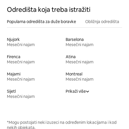
Odredišta koja treba istražiti
Popularna odredišta za duže boravke
Obližnja odredišta
Njujork
Barselona
Mesečni najam
Mesečni najam
Firenca
Atina
Mesečni najam
Mesečni najam
Majami
Montreal
Mesečni najam
Mesečni najam
Sijetl
Prikaži više
Mesečni najam
*Mogu postojati neki izuzeci na određenim lokacijama i kod
nekih objekata.