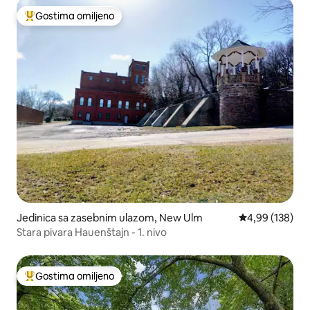
Gostima omiljeno
Najuspešniji među gostima omiljenim
Jedinica sa zasebnim ulazom, New Ulm
Prosečna ocena
4,99 (138)
Stara pivara Hauenštajn - 1. nivo
Gostima omiljeno
Najuspešniji među gostima omiljenim