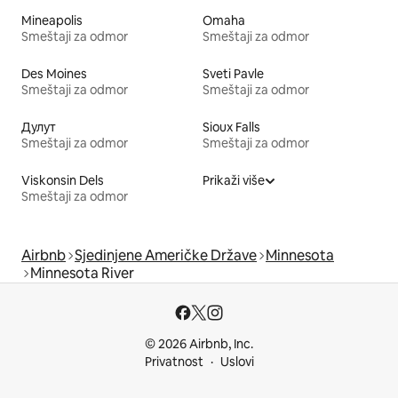
Mineapolis
Omaha
Smeštaji za odmor
Smeštaji za odmor
Des Moines
Sveti Pavle
Smeštaji za odmor
Smeštaji za odmor
Дулут
Sioux Falls
Smeštaji za odmor
Smeštaji za odmor
Viskonsin Dels
Prikaži više
Smeštaji za odmor
Airbnb
Sjedinjene Američke Države
Minnesota
Minnesota River
© 2026 Airbnb, Inc.
Privatnost
Uslovi