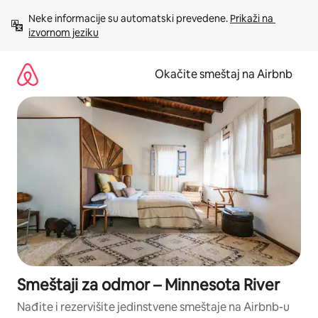
Pređi
Neke informacije su automatski prevedene. 
Prikaži na 
na
izvornom jeziku
sadržaj
Okačite smeštaj na Airbnb
Smeštaji za odmor – Minnesota River
Nađite i rezervišite jedinstvene smeštaje na Airbnb-u