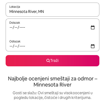
Lokacija
Kad su rezultati dostupni, možete da se krećete kroz njih pomoću
Dolazak
Odlazak
Traži
Najbolje ocenjeni smeštaji za odmor –
Minnesota River
Gosti se slažu: Ovi smeštaji su visokoocenjeni u
pogledu lokacije, čistoće i drugih kriterijuma.