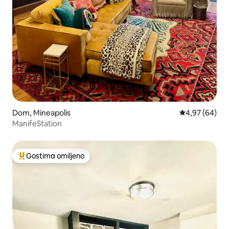
Dom, Mineapolis
Prosečna ocen
4,97 (64)
ManifeStation
Gostima omiljeno
Najuspešniji među gostima omiljenim