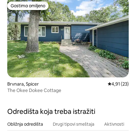
Gostima omiljeno
Gostima omiljeno
Brvnara, Spicer
Prosečna ocen
4,91 (23)
The Okee Dokee Cottage
Odredišta koja treba istražiti
Obližnja odredišta
Drugi tipovi smeštaja
Aktivnosti