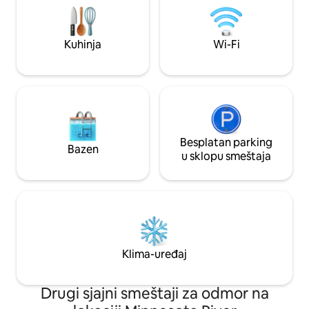
Univerziteta u Min
pažljivo osmišljeni detalji. Za 10 osoba.
prijateljski komšil
Izgrađeno za putovanja sa prijateljima,
udaljenosti od pro
porodične vikende i svakoga kome bi
Kuhinja
Wi-Fi
prodavnica poklona,
dobro došlo da se opusti. Dođite da se
jogu, kafića i odlič
odmorite.
Besplatan parking
Bazen
u sklopu smeštaja
Klima-uređaj
Drugi sjajni smeštaji za odmor na