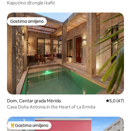
Kapućino džungla i kafić
Gostima omiljeno
Gostima omiljeno
Dom, Centar grada Mérida
Prosečna oce
5,0 (47)
Casa Doña Antonia in the Heart of La Ermita
Gostima omiljeno
Najuspešniji među gostima omiljenim