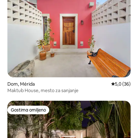
Dom, Mérida
Prosečna oce
5,0 (36)
Maktub House, mesto za sanjanje
Gostima omiljeno
Gostima omiljeno