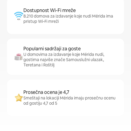
Dostupnost Wi-Fi mreže
8.210 domova za izdavanje koje nudi Mérida ima
pristup Wi-Fi mreži
Popularni sadržaji za goste
U domovima za izdavanje koje Mérida nudi,
gostima najviše znače Samouslužni ulazak,
Teretana i Roštilj
Prosečna ocena je 4,7
Smeštaji na lokaciji Mérida imaju prosečnu ocenu
od gostiju 4,7 od 5