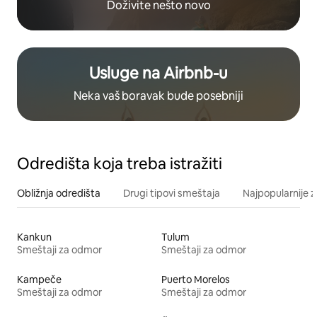
Doživite nešto novo
Usluge na Airbnb-u
Neka vaš boravak bude posebniji
Odredišta koja treba istražiti
Obližnja odredišta
Drugi tipovi smeštaja
Najpopularnije z
Kankun
Tulum
Smeštaji za odmor
Smeštaji za odmor
Kampeče
Puerto Morelos
Smeštaji za odmor
Smeštaji za odmor