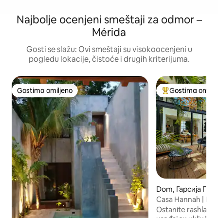
Najbolje ocenjeni smeštaji za odmor –
Mérida
Gosti se slažu: Ovi smeštaji su visokoocenjeni u
pogledu lokacije, čistoće i drugih kriterijuma.
Gostima omiljeno
Gostima omilje
Gostima omiljeno
Najuspešniji međ
Dom, Гарсија Гин
Casa Hannah | Pri
unutrašnjim i spol
Ostanite rashlađeni