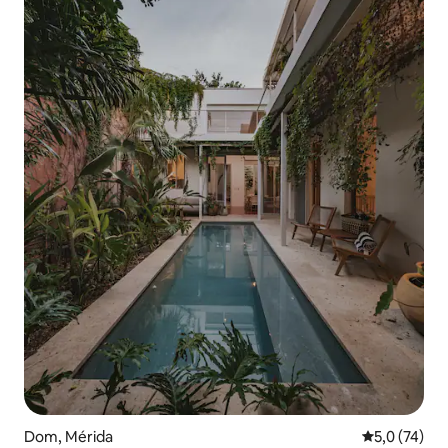
Dom, Mérida
Prosečna oce
5,0 (74)