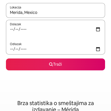
Lokacija
Kad su rezultati dostupni, možete da se krećete kroz njih pomoću
Dolazak
Odlazak
Traži
Brza statistika o smeštajima za
izdavanje – Mérida