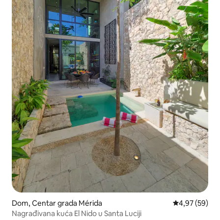
Dom, Centar grada Mérida
Prosečna ocen
4,97 (59)
Nagrađivana kuća El Nido u Santa Luciji