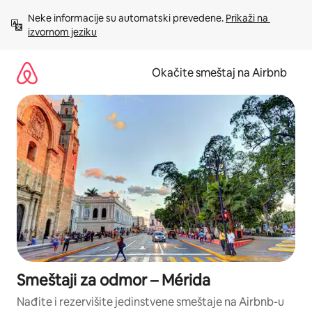
Pređi
Neke informacije su automatski prevedene. 
Prikaži na 
na
izvornom jeziku
sadržaj
Okačite smeštaj na Airbnb
Smeštaji za odmor – Mérida
Nađite i rezervišite jedinstvene smeštaje na Airbnb-u