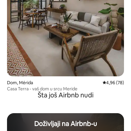
Dom, Mérida
Prosečna ocen
4,96 (78)
Casa Terra - vaš dom u srcu Meride
Šta još Airbnb nudi
Doživljaji na Airbnb-u