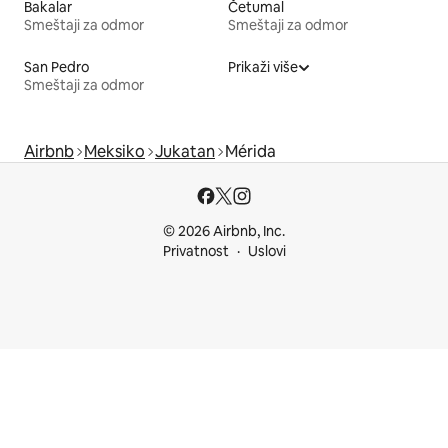
Bakalar
Četumal
Smeštaji za odmor
Smeštaji za odmor
San Pedro
Prikaži više
Smeštaji za odmor
Airbnb
Meksiko
Jukatan
Mérida
© 2026 Airbnb, Inc.
Privatnost
Uslovi