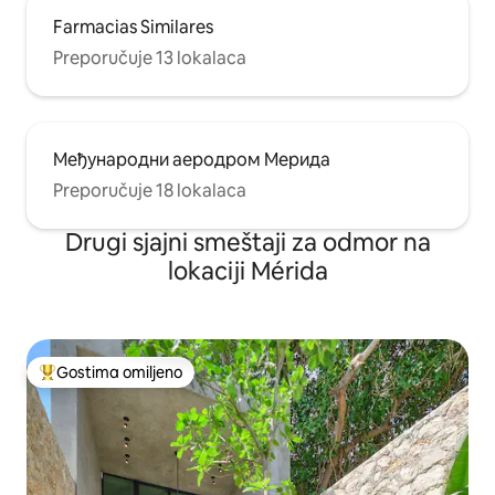
Farmacias Similares
Preporučuje 13 lokalaca
Међународни аеродром Мерида
Preporučuje 18 lokalaca
Drugi sjajni smeštaji za odmor na
lokaciji Mérida
Gostima omiljeno
Najuspešniji među gostima omiljenim