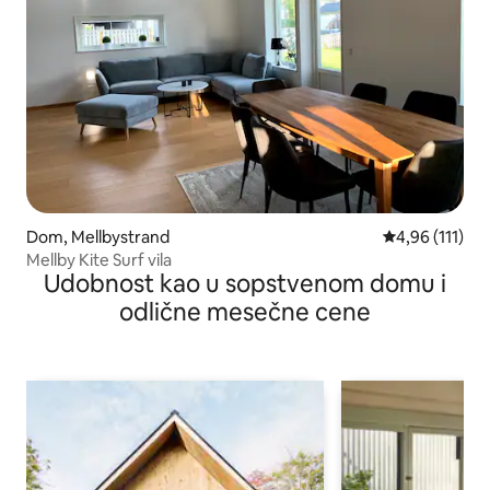
Dom, Mellbystrand
Prosečna ocena
4,96 (111)
Mellby Kite Surf vila
Udobnost kao u sopstvenom domu i
odlične mesečne cene