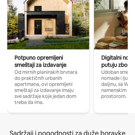
Potpuno opremljeni
Digitalni nomad
smeštaji za izdavanje
putuju zbog p
Od mirnih planinskih brvnara
Udoban smeštaj
do praktičnih urbanih
nomade i ljude 
apartmana, ovi opremljeni
daljinu, sa Wi-
smeštaji za izdavanje imaju
namenskim ra
sve sadržaje koje jedan dom
prostorom.
treba da ima.
Sadržaji i pogodnosti za duže boravke