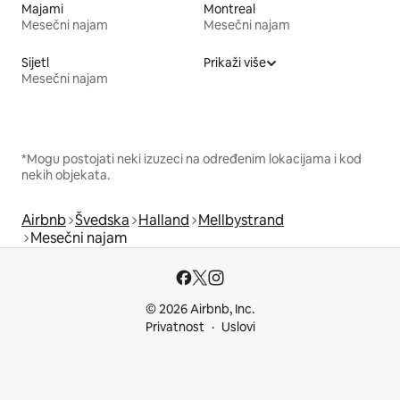
Majami
Montreal
Mesečni najam
Mesečni najam
Sijetl
Prikaži više
Mesečni najam
*Mogu postojati neki izuzeci na određenim lokacijama i kod
nekih objekata.
Airbnb
Švedska
Halland
Mellbystrand
Mesečni najam
© 2026 Airbnb, Inc.
Privatnost
Uslovi