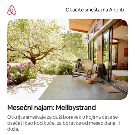
Pređi
na
Okačite smeštaj na Airbnb
sadržaj
Mesečni najam: Mellbystrand
Otkrijte smeštaje za duži boravak u kojima ćete se
osećati kao kod kuće, za boravke od mesec dana ili
duže.