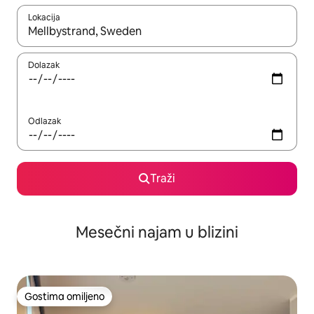
Lokacija
Kad su rezultati dostupni, možete da se krećete kroz njih pomoću
Dolazak
Odlazak
Traži
Mesečni najam u blizini
Gostima omiljeno
Gostima omiljeno