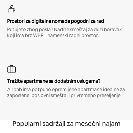
Prostori za digitalne nomade pogodni za rad
Putujete zbog posla? Nađite smeštaj za duži boravak
koji ima brz Wi-Fi i namenski radni prostor.
Tražite apartmane sa dodatnim uslugama?
Airbnb ima potpuno opremljene apartmane idealne za
zaposlene, poslovni smeštaj i privremeno preseljenje.
Popularni sadržaji za mesečni najam