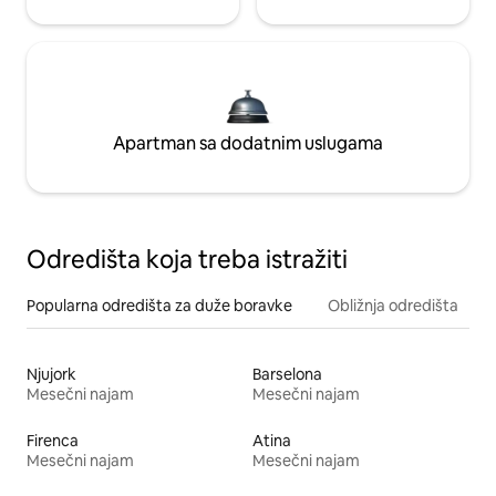
Apartman sa dodatnim uslugama
Odredišta koja treba istražiti
Popularna odredišta za duže boravke
Obližnja odredišta
Njujork
Barselona
Mesečni najam
Mesečni najam
Firenca
Atina
Mesečni najam
Mesečni najam