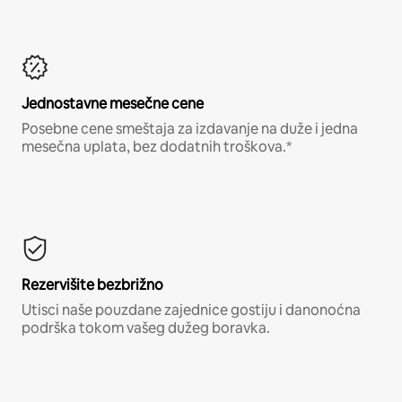
Jednostavne mesečne cene
Posebne cene smeštaja za izdavanje na duže i jedna
mesečna uplata, bez dodatnih troškova.*
Rezervišite bezbrižno
Utisci naše pouzdane zajednice gostiju i danonoćna
podrška tokom vašeg dužeg boravka.