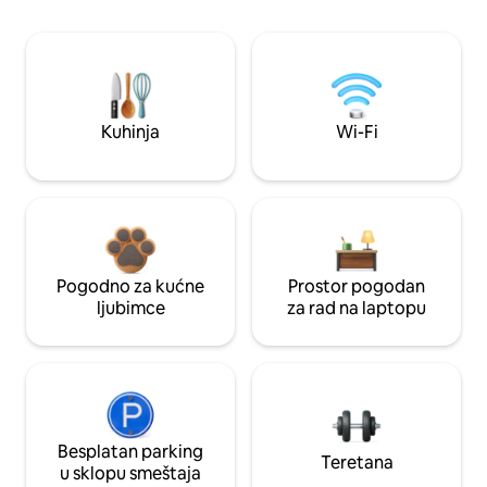
Kuhinja
Wi-Fi
Pogodno za kućne
Prostor pogodan
ljubimce
za rad na laptopu
Besplatan parking
Teretana
u sklopu smeštaja