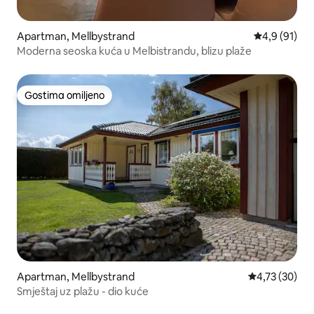
Apartman, Mellbystrand
Prosečna oce
4,9 (91)
Moderna seoska kuća u Melbistrandu, blizu plaže
Gostima omiljeno
Gostima omiljeno
Apartman, Mellbystrand
Prosečna ocen
4,73 (30)
Smještaj uz plažu - dio kuće