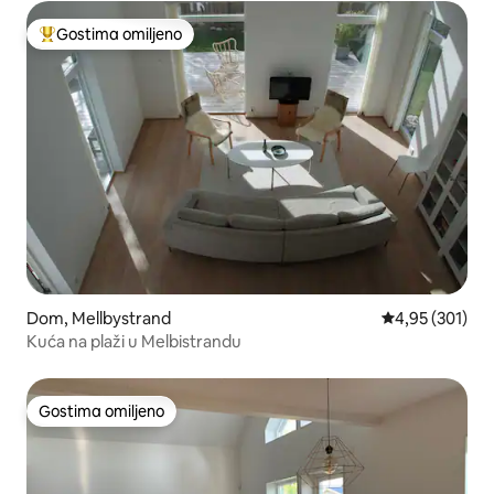
Gostima omiljeno
Najuspešniji među gostima omiljenim
Dom, Mellbystrand
Prosečna ocena
4,95 (301)
Kuća na plaži u Melbistrandu
Gostima omiljeno
Gostima omiljeno