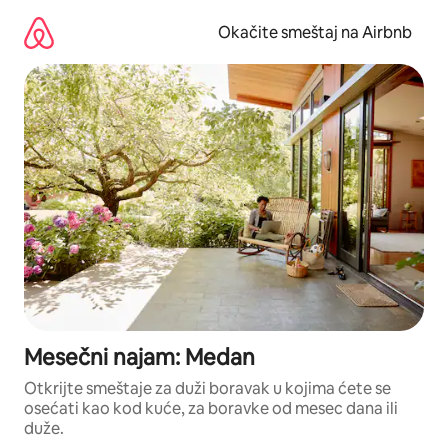
Pređi
na
Okačite smeštaj na Airbnb
sadržaj
Mesečni najam: Medan
Otkrijte smeštaje za duži boravak u kojima ćete se
osećati kao kod kuće, za boravke od mesec dana ili
duže.