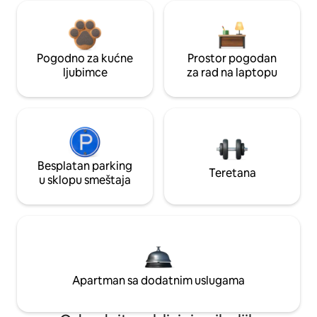
Pogodno za kućne
Prostor pogodan
ljubimce
za rad na laptopu
Besplatan parking
Teretana
u sklopu smeštaja
Apartman sa dodatnim uslugama