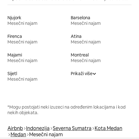
Njujork
Barselona
Mesečni najam
Mesečni najam
Firenca
Atina
Mesečni najam
Mesečni najam
Majami
Montreal
Mesečni najam
Mesečni najam
Sijetl
Prikaži više
Mesečni najam
*Mogu postojati neki izuzeci na određenim lokacijama i kod
nekih objekata.
Airbnb
Indonezija
Severna Sumatra
Kota Medan
Medan
Mesečni najam