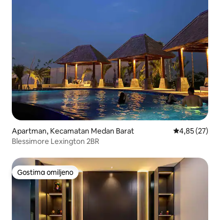
Apartman, Kecamatan Medan Barat
Prosečna ocen
4,85 (27)
Blessimore Lexington 2BR
Gostima omiljeno
Gostima omiljeno