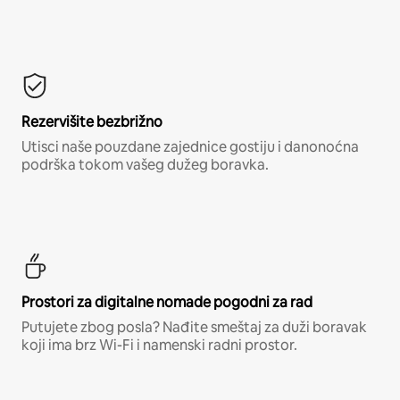
Rezervišite bezbrižno
Utisci naše pouzdane zajednice gostiju i danonoćna
podrška tokom vašeg dužeg boravka.
Prostori za digitalne nomade pogodni za rad
Putujete zbog posla? Nađite smeštaj za duži boravak
koji ima brz Wi-Fi i namenski radni prostor.