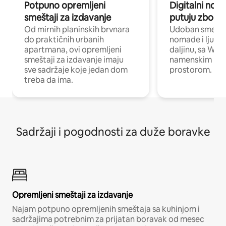
Potpuno opremljeni
Digitalni nomad
smeštaji za izdavanje
putuju zbog p
Od mirnih planinskih brvnara
Udoban smeštaj
do praktičnih urbanih
nomade i ljude 
apartmana, ovi opremljeni
daljinu, sa Wi-
smeštaji za izdavanje imaju
namenskim ra
sve sadržaje koje jedan dom
prostorom.
treba da ima.
Sadržaji i pogodnosti za duže boravke
Opremljeni smeštaji za izdavanje
Najam potpuno opremljenih smeštaja sa kuhinjom i
sadržajima potrebnim za prijatan boravak od mesec