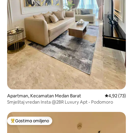
Apartman, Kecamatan Medan Barat
Prosečna ocen
4,92 (73)
Smještaj vredan Insta @2BR Luxury Apt - Podomoro
Gostima omiljeno
Najuspešniji među gostima omiljenim