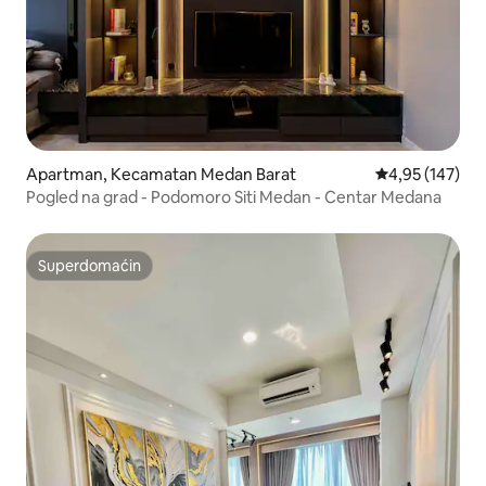
Apartman, Kecamatan Medan Barat
Prosečna ocena
4,95 (147)
Pogled na grad - Podomoro Siti Medan - Centar Medana
Superdomaćin
Superdomaćin