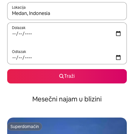
Lokacija
Kad su rezultati dostupni, možete da se krećete kroz njih pomoću
Dolazak
Odlazak
Traži
Mesečni najam u blizini
Superdomaćin
Superdomaćin