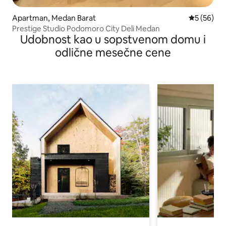
Apartman, Medan Barat
Prosečna o
5 (56)
Prestige Studio Podomoro City Deli Medan
Udobnost kao u sopstvenom domu i
odlične mesečne cene