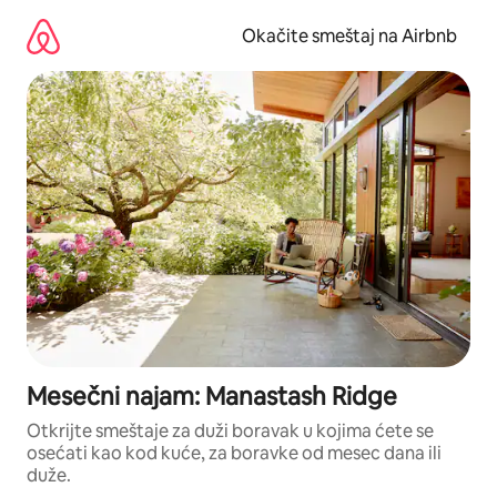
Pređi
na
Okačite smeštaj na Airbnb
sadržaj
Mesečni najam: Manastash Ridge
Otkrijte smeštaje za duži boravak u kojima ćete se
osećati kao kod kuće, za boravke od mesec dana ili
duže.