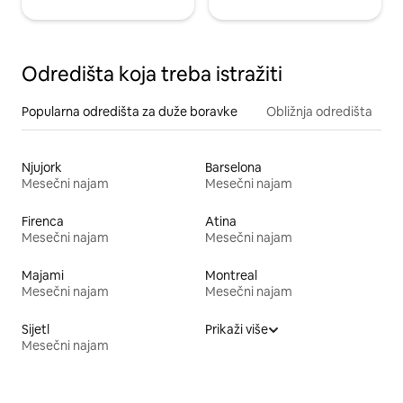
Odredišta koja treba istražiti
Popularna odredišta za duže boravke
Obližnja odredišta
Njujork
Barselona
Mesečni najam
Mesečni najam
Firenca
Atina
Mesečni najam
Mesečni najam
Majami
Montreal
Mesečni najam
Mesečni najam
Sijetl
Prikaži više
Mesečni najam