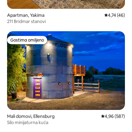
Apartman, Yakima
Prosečna ocen
4,74 (46)
211 Bridmar stanovi
Gostima omiljeno
Gostima omiljeno
Mali domovi, Ellensburg
Prosečna ocena 
4,96 (587)
Silo minijaturna kuća