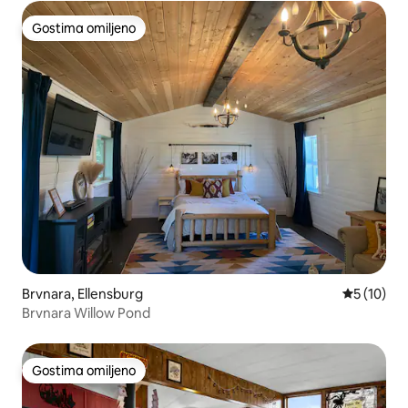
Gostima omiljeno
Gostima omiljeno
Brvnara, Ellensburg
Prosečna o
5 (10)
Brvnara Willow Pond
Gostima omiljeno
Gostima omiljeno