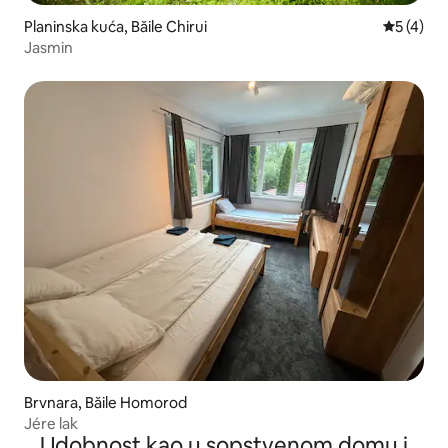
Planinska kuća, Băile Chirui
Prosečna 
5 (4)
Jasmin
Brvnara, Băile Homorod
Jére lak
Udobnost kao u sopstvenom domu i