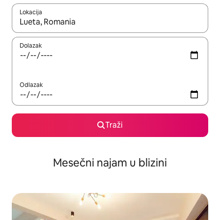
Lokacija
Kad su rezultati dostupni, možete da se krećete kroz njih pomoću
Dolazak
Odlazak
Traži
Mesečni najam u blizini