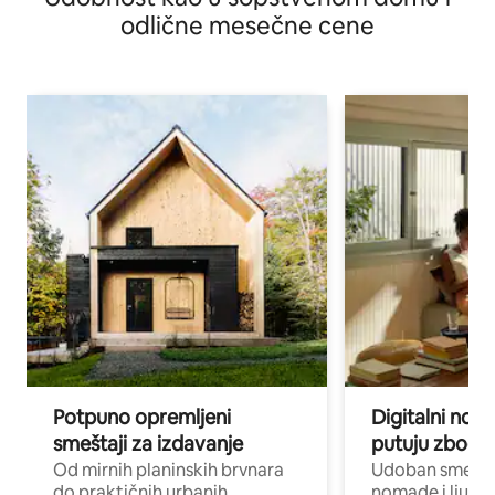
odlične mesečne cene
Potpuno opremljeni
Digitalni nomad
smeštaji za izdavanje
putuju zbog p
Od mirnih planinskih brvnara
Udoban smeštaj
do praktičnih urbanih
nomade i ljude 