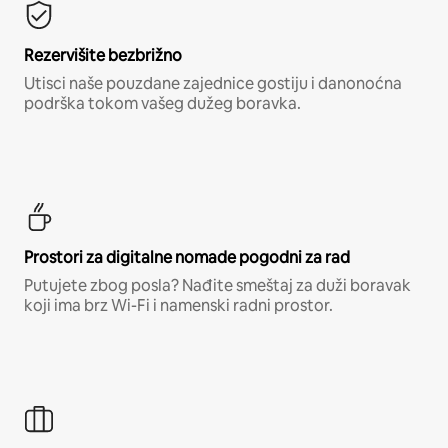
Rezervišite bezbrižno
Utisci naše pouzdane zajednice gostiju i danonoćna
podrška tokom vašeg dužeg boravka.
Prostori za digitalne nomade pogodni za rad
Putujete zbog posla? Nađite smeštaj za duži boravak
koji ima brz Wi-Fi i namenski radni prostor.