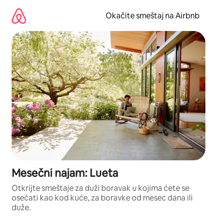
Pređi
na
Okačite smeštaj na Airbnb
sadržaj
Mesečni najam: Lueta
Otkrijte smeštaje za duži boravak u kojima ćete se
osećati kao kod kuće, za boravke od mesec dana ili
duže.