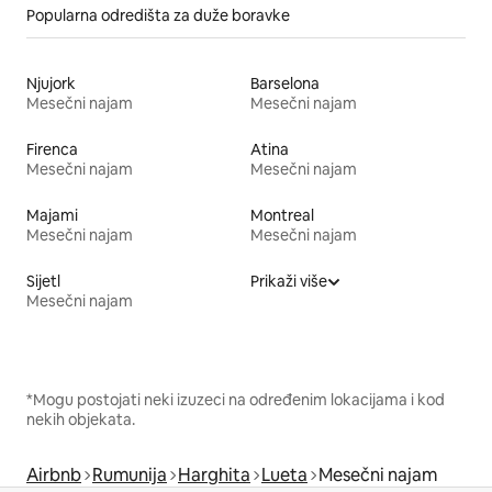
Popularna odredišta za duže boravke
Njujork
Barselona
Mesečni najam
Mesečni najam
Firenca
Atina
Mesečni najam
Mesečni najam
Majami
Montreal
Mesečni najam
Mesečni najam
Sijetl
Prikaži više
Mesečni najam
*Mogu postojati neki izuzeci na određenim lokacijama i kod
nekih objekata.
Airbnb
Rumunija
Harghita
Lueta
Mesečni najam