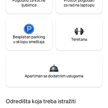
Pogodno za kućne
Prostor pogodan
ljubimce
za rad na laptopu
Besplatan parking
Teretana
u sklopu smeštaja
Apartman sa dodatnim uslugama
Odredišta koja treba istražiti