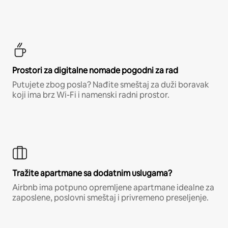
Prostori za digitalne nomade pogodni za rad
Putujete zbog posla? Nađite smeštaj za duži boravak
koji ima brz Wi-Fi i namenski radni prostor.
Tražite apartmane sa dodatnim uslugama?
Airbnb ima potpuno opremljene apartmane idealne za
zaposlene, poslovni smeštaj i privremeno preseljenje.