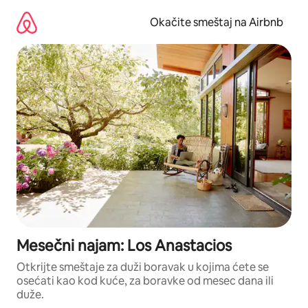
Pređi
na
Okačite smeštaj na Airbnb
sadržaj
Mesečni najam: Los Anastacios
Otkrijte smeštaje za duži boravak u kojima ćete se
osećati kao kod kuće, za boravke od mesec dana ili
duže.