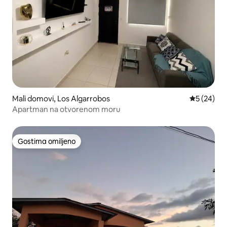
Mali domovi, Los Algarrobos
Prosečna o
5 (24)
Apartman na otvorenom moru
Gostima omiljeno
Gostima omiljeno