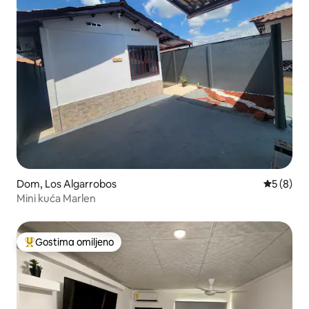
Dom, Los Algarrobos
Prosečna 
5 (8)
Mini kuća Marlen
Gostima omiljeno
Najuspešniji među gostima omiljenim