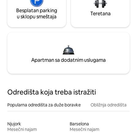
Besplatan parking
Teretana
u sklopu smeštaja
Apartman sa dodatnim uslugama
Odredišta koja treba istražiti
Popularna odredišta za duže boravke
Obližnja odredišta
Njujork
Barselona
Mesečni najam
Mesečni najam