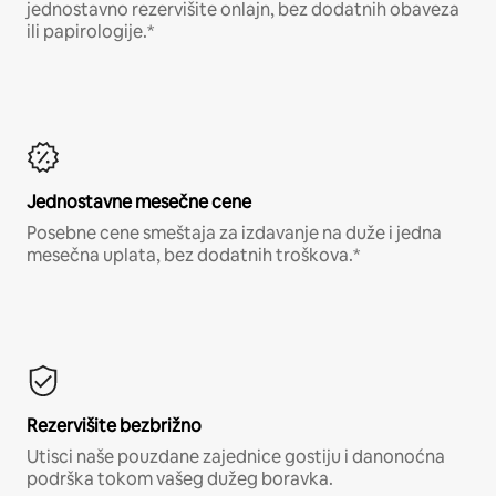
jednostavno rezervišite onlajn, bez dodatnih obaveza
ili papirologije.*
Jednostavne mesečne cene
Posebne cene smeštaja za izdavanje na duže i jedna
mesečna uplata, bez dodatnih troškova.*
Rezervišite bezbrižno
Utisci naše pouzdane zajednice gostiju i danonoćna
podrška tokom vašeg dužeg boravka.