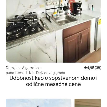
Dom, Los Algarrobos
Prosečna ocen
4,95 (38)
puna kuća u blizini Dejvidovog grada
Udobnost kao u sopstvenom domu i
odlične mesečne cene