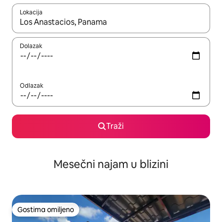
Lokacija
Kad su rezultati dostupni, možete da se krećete kroz njih pomoću
Dolazak
Odlazak
Traži
Mesečni najam u blizini
Gostima omiljeno
Gostima omiljeno