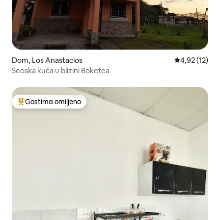
Dom, Los Anastacios
Prosečna ocen
4,92 (12)
Seoska kuća u blizini Boketea
Gostima omiljeno
Najuspešniji među gostima omiljenim