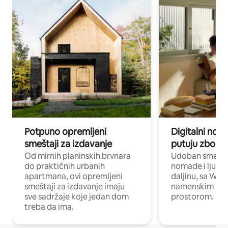
Potpuno opremljeni
Digitalni nomad
smeštaji za izdavanje
putuju zbog p
Od mirnih planinskih brvnara
Udoban smeštaj
do praktičnih urbanih
nomade i ljude 
apartmana, ovi opremljeni
daljinu, sa Wi-
smeštaji za izdavanje imaju
namenskim ra
sve sadržaje koje jedan dom
prostorom.
treba da ima.