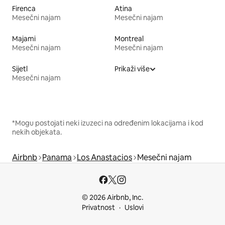
Firenca
Atina
Mesečni najam
Mesečni najam
Majami
Montreal
Mesečni najam
Mesečni najam
Sijetl
Prikaži više
Mesečni najam
*Mogu postojati neki izuzeci na određenim lokacijama i kod
nekih objekata.
Airbnb
Panama
Los Anastacios
Mesečni najam
© 2026 Airbnb, Inc.
Privatnost
Uslovi