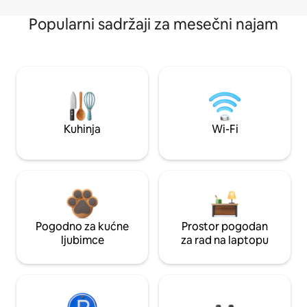
Popularni sadržaji za mesečni najam
Kuhinja
Wi-Fi
Pogodno za kućne
Prostor pogodan
ljubimce
za rad na laptopu