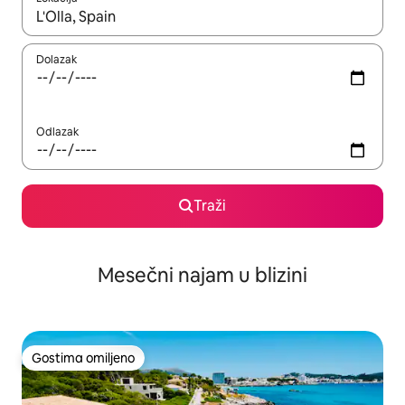
Kad su rezultati dostupni, možete da se krećete kroz njih pomoću
Dolazak
Odlazak
Traži
Mesečni najam u blizini
Gostima omiljeno
Gostima omiljeno