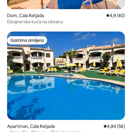
Dom, Cala Ratjada
Prosečna oce
4,9 (40)
Dizajnerska kuća na okeanu
Gostima omiljeno
Gostima omiljeno
Apartman, Cala Ratjada
Prosečna ocen
4,84 (56)