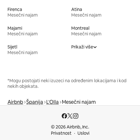
Firenca
Atina
Mesečni najam
Mesečni najam
Majami
Montreal
Mesečni najam
Mesečni najam
Sijetl
Prikaži više
Mesečni najam
*Mogu postojati neki izuzeci na određenim lokacijama i kod
nekih objekata.
Airbnb
Španija
L'Olla
Mesečni najam
© 2026 Airbnb, Inc.
Privatnost
Uslovi