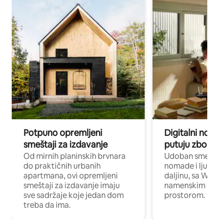
Potpuno opremljeni
Digitalni nomad
smeštaji za izdavanje
putuju zbog p
Od mirnih planinskih brvnara
Udoban smeštaj
do praktičnih urbanih
nomade i ljude 
apartmana, ovi opremljeni
daljinu, sa Wi-
smeštaji za izdavanje imaju
namenskim ra
sve sadržaje koje jedan dom
prostorom.
treba da ima.