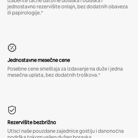
Izaberite tačne datume dolaska i odlaska i
jednostavno rezervišite onlajn, bez dodatnih obaveza
ili papirologije.*
Jednostavne mesečne cene
Posebne cene smeštaja za izdavanje na duže i jedna
mesečna uplata, bez dodatnih troškova.*
Rezervišite bezbrižno
Utisci naše pouzdane zajednice gostiju i danonoćna
podrška tokom vašeg dužeg boravka.