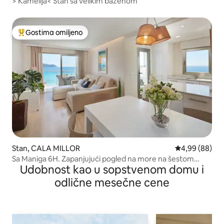
> Kamelija< Stan sa velikim bazenom
Gostima omiljeno
Najuspešniji među gostima omiljenim
Stan, CALA MILLOR
Prosečna ocena
4,99 (88)
Sa Maniga 6H. Zapanjujući pogled na more na šestom
Udobnost kao u sopstvenom domu i
spratu!
odlične mesečne cene