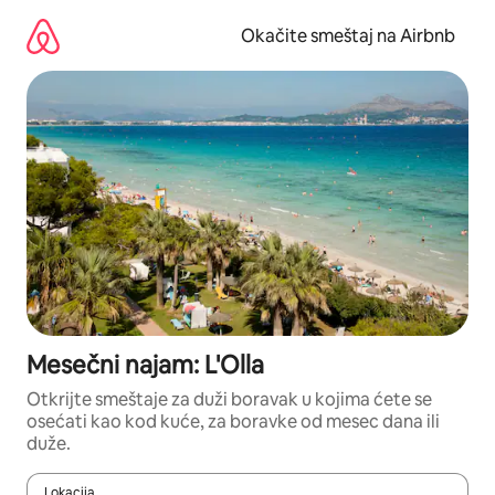
Pređi
na
Okačite smeštaj na Airbnb
sadržaj
Mesečni najam: L'Olla
Otkrijte smeštaje za duži boravak u kojima ćete se
osećati kao kod kuće, za boravke od mesec dana ili
duže.
Lokacija