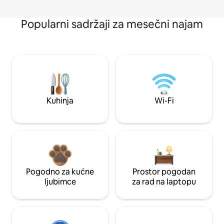
Popularni sadržaji za mesečni najam
Kuhinja
Wi-Fi
Pogodno za kućne
Prostor pogodan
ljubimce
za rad na laptopu