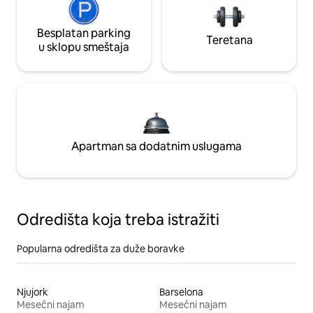
Besplatan parking
Teretana
u sklopu smeštaja
Apartman sa dodatnim uslugama
Odredišta koja treba istražiti
Popularna odredišta za duže boravke
Njujork
Barselona
Mesečni najam
Mesečni najam