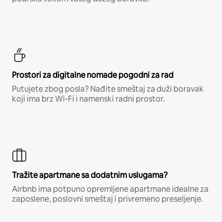
Prostori za digitalne nomade pogodni za rad
Putujete zbog posla? Nađite smeštaj za duži boravak
koji ima brz Wi-Fi i namenski radni prostor.
Tražite apartmane sa dodatnim uslugama?
Airbnb ima potpuno opremljene apartmane idealne za
zaposlene, poslovni smeštaj i privremeno preseljenje.