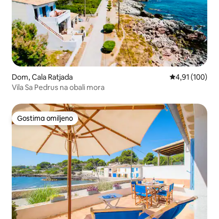
Dom, Cala Ratjada
Prosečna ocena
4,91 (100)
Vila Sa Pedrus na obali mora
Gostima omiljeno
Gostima omiljeno