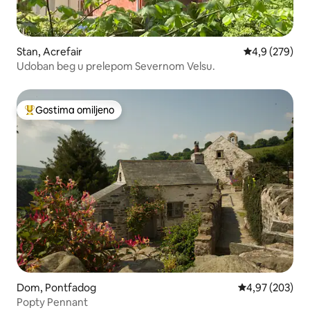
Stan, Acrefair
Prosečna ocen
4,9 (279)
Udoban beg u prelepom Severnom Velsu.
Gostima omiljeno
Najuspešniji među gostima omiljenim
Dom, Pontfadog
Prosečna ocena
4,97 (203)
Popty Pennant