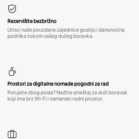
Rezervišite bezbrižno
Utisci naše pouzdane zajednice gostiju i danonoćna
podrška tokom vašeg dužeg boravka.
Prostori za digitalne nomade pogodni za rad
Putujete zbog posla? Nađite smeštaj za duži boravak
koji ima brz Wi-Fi i namenski radni prostor.