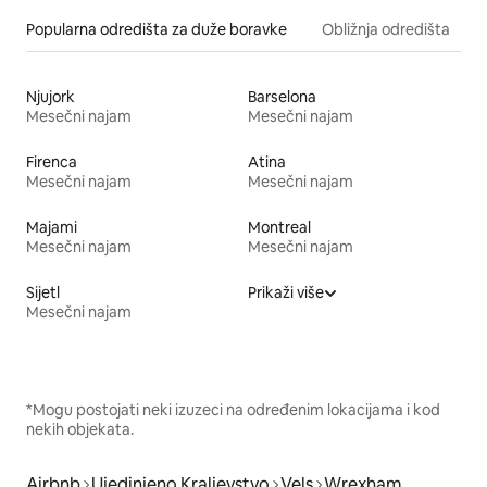
Popularna odredišta za duže boravke
Obližnja odredišta
Njujork
Barselona
Mesečni najam
Mesečni najam
Firenca
Atina
Mesečni najam
Mesečni najam
Majami
Montreal
Mesečni najam
Mesečni najam
Sijetl
Prikaži više
Mesečni najam
*Mogu postojati neki izuzeci na određenim lokacijama i kod
nekih objekata.
Airbnb
Ujedinjeno Kraljevstvo
Vels
Wrexham