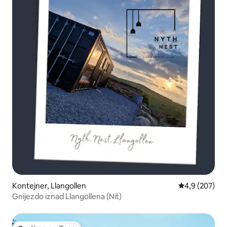
Kontejner, Llangollen
Prosečna ocen
4,9 (207)
Gnijezdo iznad Llangollena (Nit)