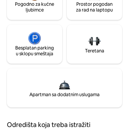
Pogodno za kućne
Prostor pogodan
ljubimce
za rad na laptopu
Besplatan parking
Teretana
u sklopu smeštaja
Apartman sa dodatnim uslugama
Odredišta koja treba istražiti