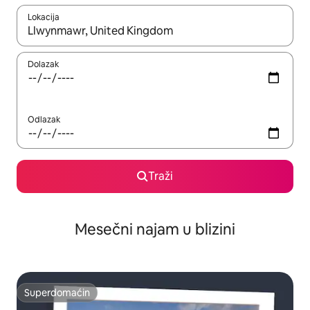
Lokacija
Kad su rezultati dostupni, možete da se krećete kroz njih pomoću
Dolazak
Odlazak
Traži
Mesečni najam u blizini
Superdomaćin
Superdomaćin