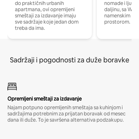
do praktičnih urbanih
nomade i ljude 
apartmana, ovi opremljeni
daljinu, sa Wi-
smeštaji za izdavanje imaju
namenskim ra
sve sadržaje koje jedan dom
prostorom.
treba da ima.
Sadržaji i pogodnosti za duže boravke
Opremljeni smeštaji za izdavanje
Najam potpuno opremljenih smeštaja sa kuhinjom i
sadržajima potrebnim za prijatan boravak od mesec
dana ili duže. To je savršena alternativa podzakupu.