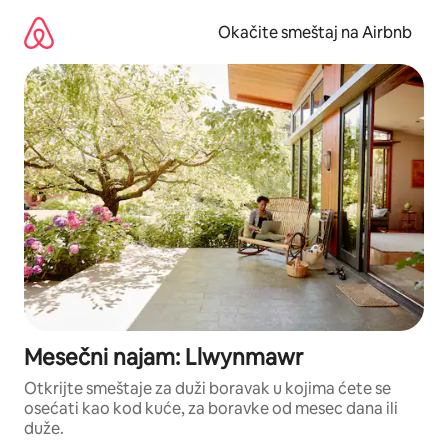
Pređi
na
Okačite smeštaj na Airbnb
sadržaj
Mesečni najam: Llwynmawr
Otkrijte smeštaje za duži boravak u kojima ćete se
osećati kao kod kuće, za boravke od mesec dana ili
duže.