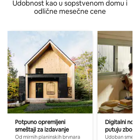
Udobnost kao u sopstvenom domu i
odlične mesečne cene
Potpuno opremljeni
Digitalni nomad
smeštaji za izdavanje
putuju zbog p
Od mirnih planinskih brvnara
Udoban smeštaj