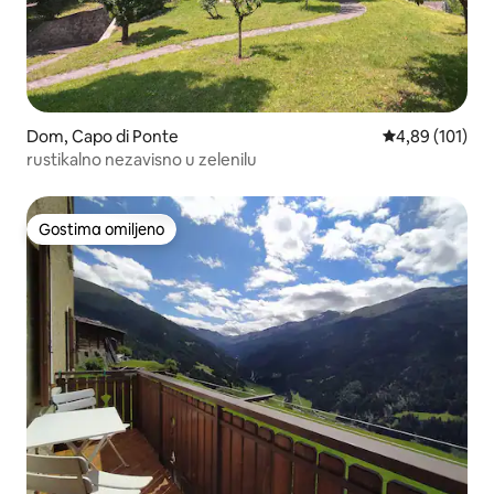
Dom, Capo di Ponte
Prosečna ocena
4,89 (101)
rustikalno nezavisno u zelenilu
Gostima omiljeno
Gostima omiljeno