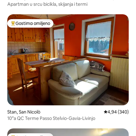
Apartman u srcu bicikla, skijanja i termi
Gostima omiljeno
Najuspešniji među gostima omiljenim
Stan, San Nicolò
Prosečna ocena 
4,94 (340)
10”a QC Terme Passo Stelvio-Gavia-Livinjo