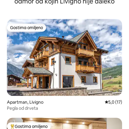
odmor od kojih Livigno nije daleko
Gostima omiljeno
Gostima omiljeno
Apartman, Livigno
Prosečna oce
5,0 (17)
Pegla od drveta
Gostima omiljeno
Najuspešniji među gostima omiljenim