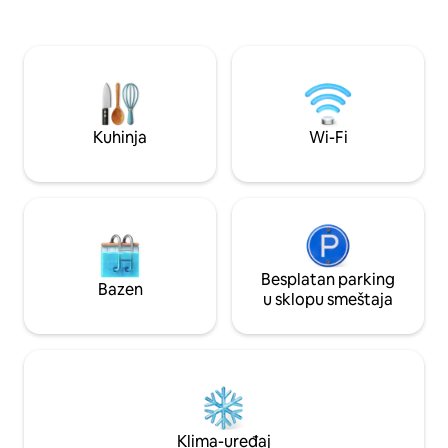
Privatni SPA sa bazenom sa grejanjem,
oduzima dah i otva
hidromasažom, saunom i tušem za
slike koja se menj
emocionalno blagostanje 🔥 Panoramski
To je mesto koje v
dnevni boravak sa pametnim
poziva da nađete 
televizorom od 85'' 🍳 Gurmanska
sebe i za one koje 
kuhinja 🌿 Bašta sa roštiljem 🚗 Privatna
garaža 📶 Brzi Wi-Fi ✨ Planinski vazduh,
Kuhinja
Wi-Fi
opuštanje i vrhunska udobnost
Besplatan parking
Bazen
u sklopu smeštaja
Klima-uređaj