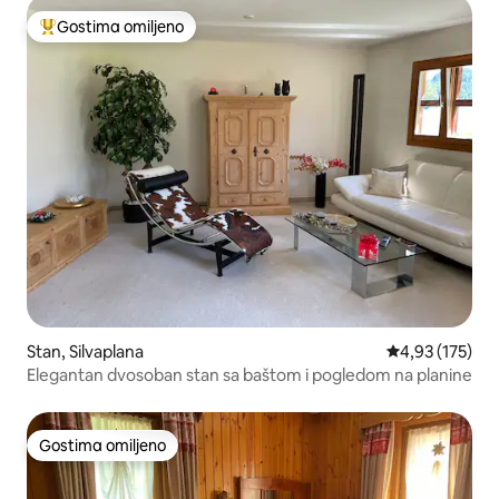
Gostima omiljeno
Najuspešniji među gostima omiljenim
Stan, Silvaplana
Prosečna ocena
4,93 (175)
Elegantan dvosoban stan sa baštom i pogledom na planine
Gostima omiljeno
Gostima omiljeno