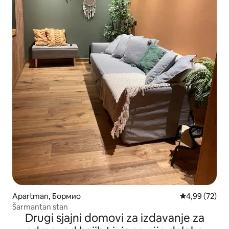
Apartman, Бормио
Prosečna ocen
4,99 (72)
Šarmantan stan
Drugi sjajni domovi za izdavanje za