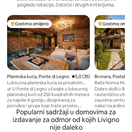
pogledu lokacije, čistoće i drugih kriterijuma.
Gostima omiljeno
Gostima omilje
Najuspešniji među gostima omiljenim
Najuspešniji međ
Planinska kuća, Ponte di Legno
Prosečna ocena 5,0 od 5, utis
5,0 (35)
Brvnara, Postalesi
Luksuzna planinska kuća sa privatnim
Baita Nonna Maria 
SPA centrom, bazenom, saunom i
prirodnom rezerv
🌿 U Ponte di Legnu uživajte u luksuznoj
Dobro došli u Bait
baštom
planinskoj kući od 250 kvadratnih metara
i autentično utoči
za najviše 8 gostiju, dizajniranoj za
zauzima centralno
porodice i grupe koje traže prostor,
nalazi na jedinstve
Popularni sadržaji u domovima za
privatnost i velnes. Alpski dizajn, privatna
dostupnoj lokaciji, 
bašta i ekskluzivni SPA pretvaraju svaki
nudi potpunu priv
izdavanje za odmor od kojih Livigno
boravak u doživljaj 🛏️ 4 elegantne
udobnosti. Svuda okolo nema ničega
nije daleko
spavaće sobe 🛁 4 dizajnerska kupatila 💆
osim šume, mirisa 