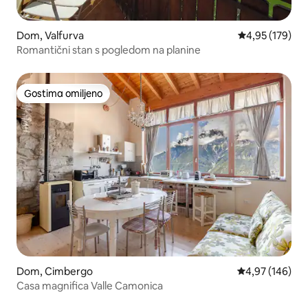
Dom, Valfurva
Prosečna ocena
4,95 (179)
Romantični stan s pogledom na planine
Gostima omiljeno
Gostima omiljeno
Dom, Cimbergo
Prosečna ocena
4,97 (146)
Casa magnifica Valle Camonica