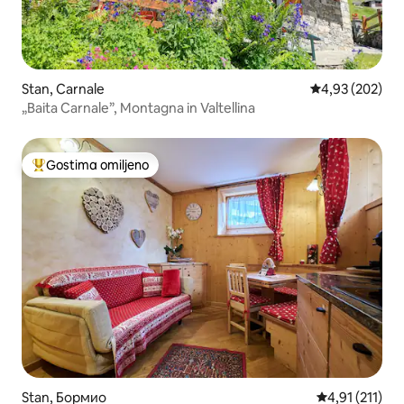
Stan, Carnale
Prosečna ocena
4,93 (202)
„Baita Carnale”, Montagna in Valtellina
Gostima omiljeno
Najuspešniji među gostima omiljenim
Stan, Бормио
Prosečna ocena
4,91 (211)