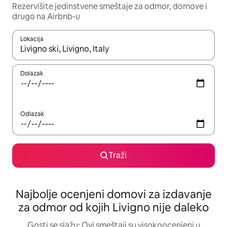
Rezervišite jedinstvene smeštaje za odmor, domove i
drugo na Airbnb-u
Lokacija
Kad su rezultati dostupni, možete da se krećete kroz njih pomoću
Dolazak
Odlazak
Traži
Najbolje ocenjeni domovi za izdavanje
za odmor od kojih Livigno nije daleko
Gosti se slažu: Ovi smeštaji su visokoocenjeni u