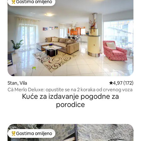
Gostima omiljeno
Najuspešniji među gostima omiljenim
Stan, Vila
Prosečna ocena
4,97 (172)
Cà Merlo Deluxe: opustite se na 2 koraka od crvenog voza
Kuće za izdavanje pogodne za
porodice
Gostima omiljeno
Najuspešniji među gostima omiljenim