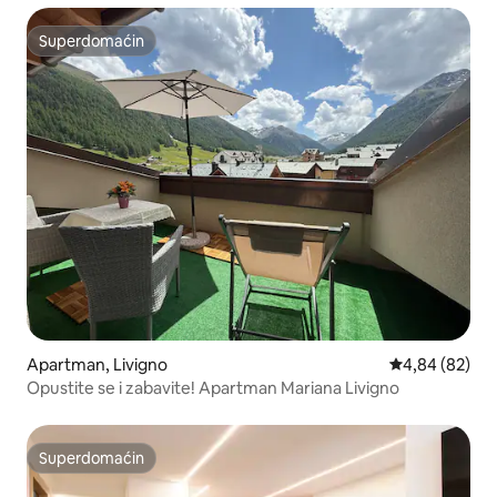
Superdomaćin
Superdomaćin
Apartman, Livigno
Prosečna ocen
4,84 (82)
Opustite se i zabavite! Apartman Mariana Livigno
Superdomaćin
Superdomaćin