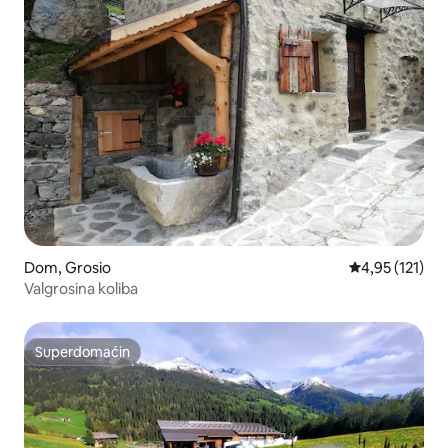
Dom, Grosio
Prosečna ocena
4,95 (121)
Valgrosina koliba
Superdomaćin
Superdomaćin