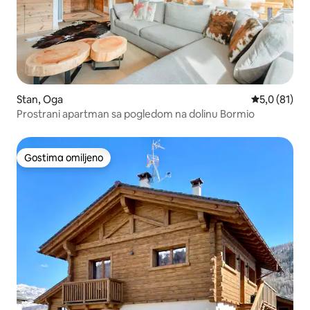
Stan, Oga
Prosečna oce
5,0 (81)
Prostrani apartman sa pogledom na dolinu Bormio
Gostima omiljeno
Gostima omiljeno