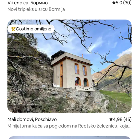
Vikendica, Бормио
Prosečna oce
5,0 (30)
Novi tripleks u srcu Bormija
Gostima omiljeno
Najuspešniji među gostima omiljenim
Mali domovi, Poschiavo
Prosečna ocen
4,98 (45)
Minijaturna kuća sa pogledom na Reetsku železnicu, koja
se nalazi na Uneskovoj listi svetske baštine