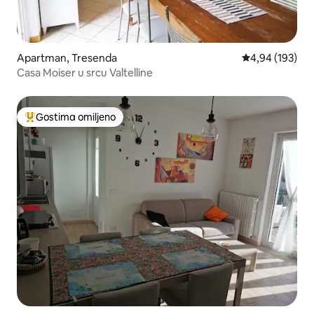
Apartman, Tresenda
Prosečna ocena
4,94 (193)
Casa Moiser u srcu Valtelline
Gostima omiljeno
Najuspešniji među gostima omiljenim