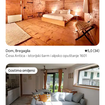
Dom, Bregaglia
Prosečna oce
5,0 (34)
Česa Antica - istorijski šarm i alpsko opuštanje 1601
Gostima omiljeno
Gostima omiljeno