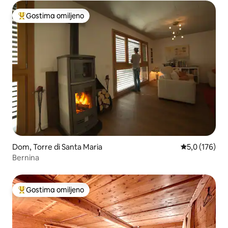
Gostima omiljeno
Najuspešniji među gostima omiljenim
Dom, Torre di Santa Maria
Prosečna ocen
5,0 (176)
Bernina
Gostima omiljeno
Najuspešniji među gostima omiljenim