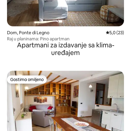
Dom, Ponte di Legno
Prosečna oce
5,0 (23)
Raj u planinama: Pino apartman
Apartmani za izdavanje sa klima-
uređajem
Gostima omiljeno
Gostima omiljeno