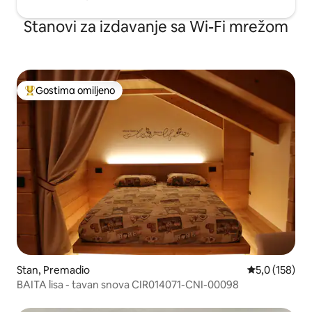
Stanovi za izdavanje sa Wi-Fi mrežom
Gostima omiljeno
Najuspešniji među gostima omiljenim
Stan, Premadio
Prosečna ocen
5,0 (158)
BAITA lisa - tavan snova CIR014071-CNI-00098