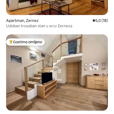
Apartman, Zernez
Prosečna oce
5,0 (18)
Udoban trosoban stan u srcu Zerneza
Gostima omiljeno
Najuspešniji među gostima omiljenim