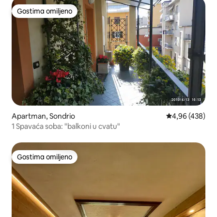
Gostima omiljeno
Gostima omiljeno
Apartman, Sondrio
Prosečna ocena 
4,96 (438)
1 Spavaća soba: "balkoni u cvatu"
Gostima omiljeno
Gostima omiljeno