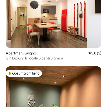
Apartman, Livigno
Prosečna oc
5,0 (3)
Gin Luxury Trilocale u centru grada
Gostima omiljeno
Najuspešniji među gostima omiljenim