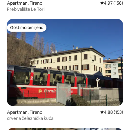
Apartman, Tirano
Prosečna ocena
4,97 (156)
Prebivalište Le Tori
Gostima omiljeno
Gostima omiljeno
Apartman, Tirano
Prosečna ocena
4,88 (153)
crvena železnička kuća