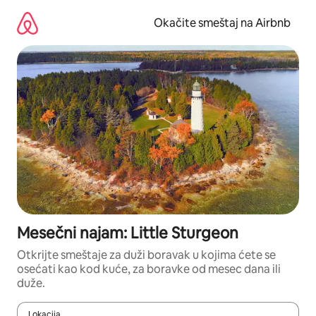
Pređi
na
Okačite smeštaj na Airbnb
sadržaj
Mesečni najam: Little Sturgeon
Otkrijte smeštaje za duži boravak u kojima ćete se
osećati kao kod kuće, za boravke od mesec dana ili
duže.
Lokacija