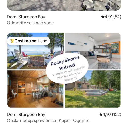
Dom, Sturgeon Bay
Prosečna ocen
4,91 (54)
Odmorite se iznad vode
Gostima omiljeno
Najuspešniji među gostima omiljenim
Dom, Sturgeon Bay
Prosečna ocena
4,97 (122)
Obala + dečja spavaonica · Kajaci · Ognjište