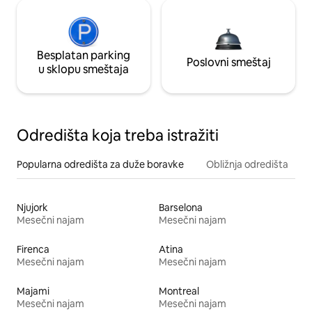
Besplatan parking
Poslovni smeštaj
u sklopu smeštaja
Odredišta koja treba istražiti
Popularna odredišta za duže boravke
Obližnja odredišta
Njujork
Barselona
Mesečni najam
Mesečni najam
Firenca
Atina
Mesečni najam
Mesečni najam
Majami
Montreal
Mesečni najam
Mesečni najam