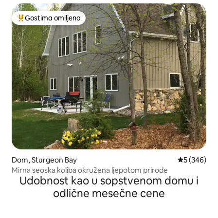
Gostima omiljeno
Najuspešniji među gostima omiljenim
Dom, Sturgeon Bay
Prosečna oc
5 (346)
Mirna seoska koliba okružena ljepotom prirode
Udobnost kao u sopstvenom domu i
odlične mesečne cene