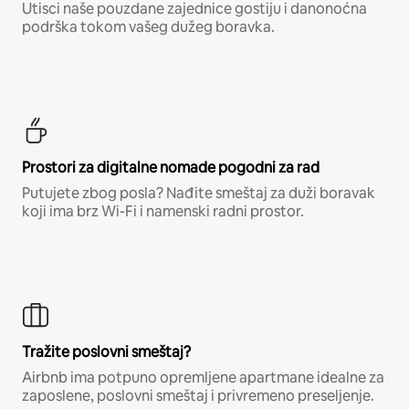
Utisci naše pouzdane zajednice gostiju i danonoćna
podrška tokom vašeg dužeg boravka.
Prostori za digitalne nomade pogodni za rad
Putujete zbog posla? Nađite smeštaj za duži boravak
koji ima brz Wi-Fi i namenski radni prostor.
Tražite poslovni smeštaj?
Airbnb ima potpuno opremljene apartmane idealne za
zaposlene, poslovni smeštaj i privremeno preseljenje.