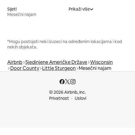
Sijetl
Prikaži više
Mesečni najam
*Mogu postojati neki izuzeci na određenim lokacijama i kod
nekih objekata.
Airbnb
Sjedinjene Američke Države
Wisconsin
Door County
Little Sturgeon
Mesečni najam
© 2026 Airbnb, Inc.
Privatnost
Uslovi