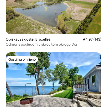
Objekat za goste, Bruxelles
Prosečna ocena
4,97 (143)
Odmor s pogledom u skrovitom okrugu Dor
Gostima omiljeno
Gostima omiljeno