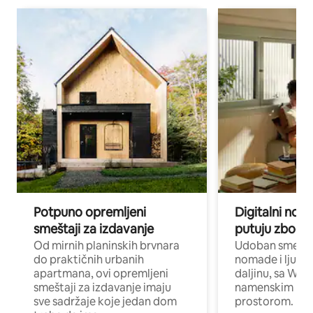
Potpuno opremljeni
Digitalni nomad
smeštaji za izdavanje
putuju zbog p
Od mirnih planinskih brvnara
Udoban smeštaj
do praktičnih urbanih
nomade i ljude 
apartmana, ovi opremljeni
daljinu, sa Wi-
smeštaji za izdavanje imaju
namenskim ra
sve sadržaje koje jedan dom
prostorom.