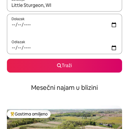
Kad su rezultati dostupni, možete da se krećete kroz njih pomoću
Dolazak
Odlazak
Traži
Mesečni najam u blizini
Gostima omiljeno
Najuspešniji među gostima omiljenim