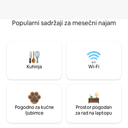
Popularni sadržaji za mesečni najam
Kuhinja
Wi-Fi
Pogodno za kućne
Prostor pogodan
ljubimce
za rad na laptopu