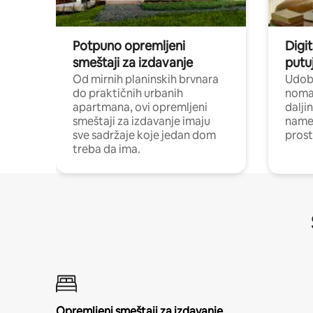
Potpuno opremljeni
Digit
smeštaji za izdavanje
putu
Od mirnih planinskih brvnara
Udoba
do praktičnih urbanih
nomad
apartmana, ovi opremljeni
dalji
smeštaji za izdavanje imaju
name
sve sadržaje koje jedan dom
pros
treba da ima.
Opremljeni smeštaji za izdavanje