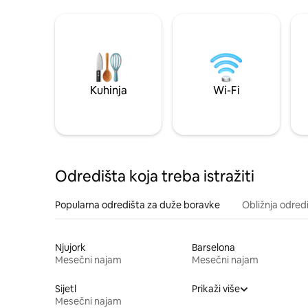
Kuhinja
Wi-Fi
Odredišta koja treba istražiti
Popularna odredišta za duže boravke
Obližnja odred
Njujork
Barselona
Mesečni najam
Mesečni najam
Sijetl
Prikaži više
Mesečni najam