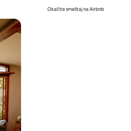
Okačite smeštaj na Airbnb
 ili prevlačenjem.