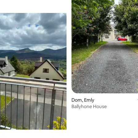
 5, utisaka: 77
Dom, Emly
Ballyhone House