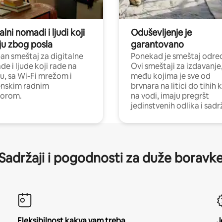
alni nomadi i ljudi koji
Oduševljenje je
ju zbog posla
garantovano
n smeštaj za digitalne
Ponekad je smeštaj odred
e i ljude koji rade na
Ovi smeštaji za izdavanje
nu, sa Wi-Fi mrežom i
među kojima je sve od
nskim radnim
brvnara na litici do tihih 
torom.
na vodi, imaju pregršt
jedinstvenih odlika i sadr
Sadržaji i pogodnosti za duže boravk
Fleksibilnost kakva vam treba
J