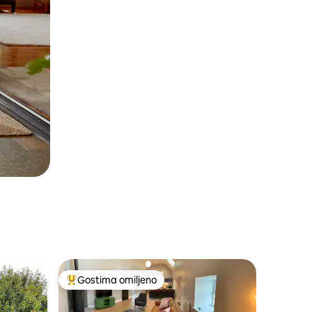
Gostima omiljeno
Najuspešniji među gostima omiljenim