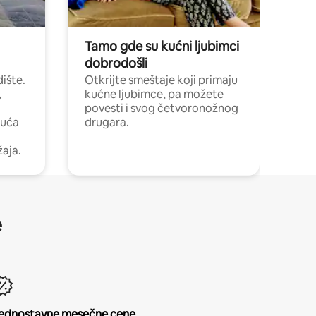
Tamo gde su kućni ljubimci
dobrodošli
ište.
Otkrijte smeštaje koji primaju
,
kućne ljubimce, pa možete
povesti i svog četvoronožnog
kuća
drugara.
žaja.
e
ednostavne mesečne cene