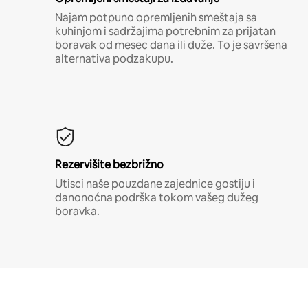
Najam potpuno opremljenih smeštaja sa
kuhinjom i sadržajima potrebnim za prijatan
boravak od mesec dana ili duže. To je savršena
alternativa podzakupu.
Rezervišite bezbrižno
Utisci naše pouzdane zajednice gostiju i
danonoćna podrška tokom vašeg dužeg
boravka.