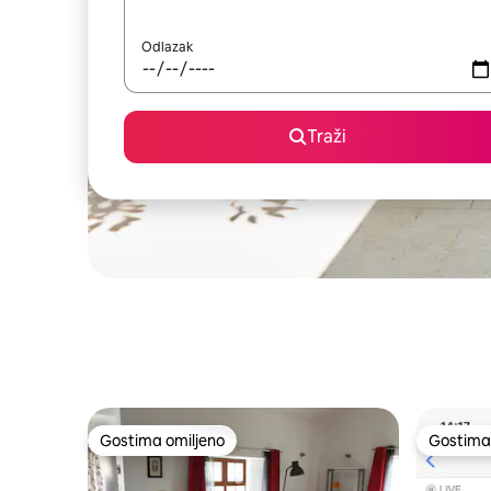
Odlazak
Traži
Gostima omiljeno
Gostima 
Gostima omiljeno
Gostima 