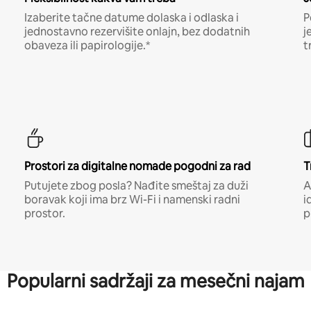
Izaberite tačne datume dolaska i odlaska i
P
jednostavno rezervišite onlajn, bez dodatnih
j
obaveza ili papirologije.*
t
Prostori za digitalne nomade pogodni za rad
T
Putujete zbog posla? Nađite smeštaj za duži
A
boravak koji ima brz Wi-Fi i namenski radni
i
prostor.
p
Popularni sadržaji za mesečni najam