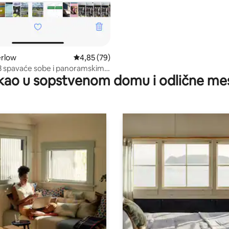
rlow
Prosečna ocena 4,85 od 5, utisaka: 79
4,85 (79)
 3 spavaće sobe i panoramskim
kao u sopstvenom domu i odlične me
m