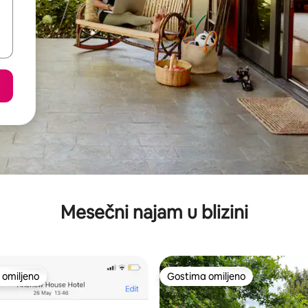
Mesečni najam u blizini
omiljeno
Gostima omiljeno
omiljeno
Gostima omiljeno