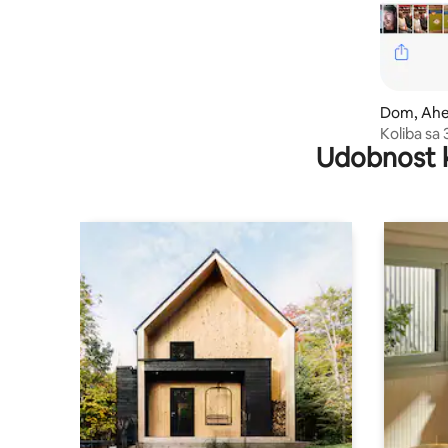
Dom, Ahe
Koliba sa
Udobnost 
pogledo