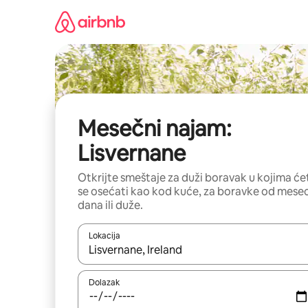
Pređi
na
sadržaj
Mesečni najam:
Lisvernane
Otkrijte smeštaje za duži boravak u kojima će
se osećati kao kod kuće, za boravke od mese
dana ili duže.
Lokacija
Kad su rezultati dostupni, možete da se krećete kr
Dolazak