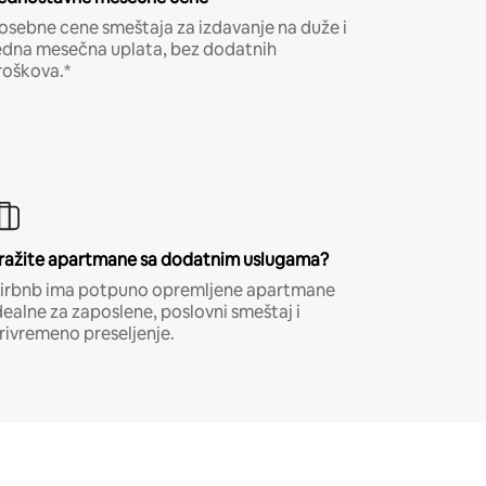
osebne cene smeštaja za izdavanje na duže i
edna mesečna uplata, bez dodatnih
roškova.*
ražite apartmane sa dodatnim uslugama?
irbnb ima potpuno opremljene apartmane
dealne za zaposlene, poslovni smeštaj i
rivremeno preseljenje.