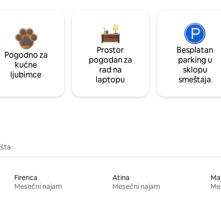
Prostor
Besplatan
Pogodno za
pogodan za
parking u
kućne
rad na
sklopu
ljubimce
laptopu
smeštaja
išta
Firenca
Atina
Ma
Mesečni najam
Mesečni najam
Me