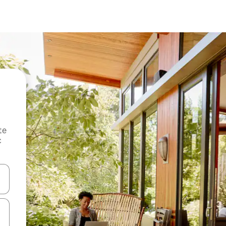
te
c
oz njih pomoću strelica nagore i nadole, kao i da ih istražujte dodirom