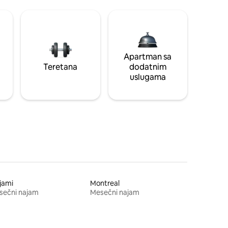
Apartman sa
Teretana
dodatnim
uslugama
jami
Montreal
sečni najam
Mesečni najam