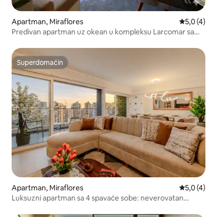
Apartman, Miraflores
Prosečna oc
5,0 (4)
Predivan apartman uz okean u kompleksu Larcomar sa
bračnim krevetom (širine 180–200 cm)
Superdomaćin
Superdomaćin
Apartman, Miraflores
Prosečna oc
5,0 (4)
Luksuzni apartman sa 4 spavaće sobe: neverovatan
pogled + bazen + parking