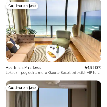
Gostima omiljeno
Gostima omiljeno
Apartman, Miraflores
Prosečna ocen
4,95 (37)
Luksuzni pogled na more •Sauna•Besplatni bicikli•VIP tura
•VIP kuvar
Gostima omiljeno
Gostima omiljeno