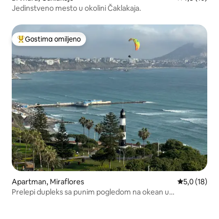
Jedinstveno mesto u okolini Čaklakaja.
Gostima omiljeno
Najuspešniji među gostima omiljenim
Apartman, Miraflores
Prosečna oce
5,0 (18)
Prelepi dupleks sa punim pogledom na okean u
Mirafloresu