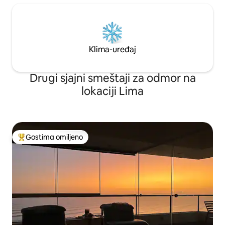
Klima-uređaj
Drugi sjajni smeštaji za odmor na
lokaciji Lima
Gostima omiljeno
Najuspešniji među gostima omiljenim