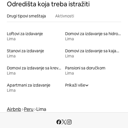
Odredišta koja treba istražiti
Drugi tipovi smeštaja
Aktivnosti
Loftovi za izdavanje
Domovi za izdavanje sa hidromasažnom kadom
Lima
Lima
Stanovi za izdavanje
Domovi za izdavanje sa kajakom
Lima
Lima
Domovi za izdavanje sa krevetom prilagođenim posebnim potrebama po visini
Pansioni sa doručkom
Lima
Lima
Apartmani za izdavanje
Prikaži više
Lima
Airbnb
Peru
Lima