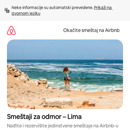
Pređi
Neke informacije su automatski prevedene. 
Prikaži na 
na
izvornom jeziku
sadržaj
Okačite smeštaj na Airbnb
Smeštaji za odmor – Lima
Nađite i rezervišite jedinstvene smeštaje na Airbnb-u