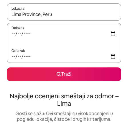
Lokacija
Kad su rezultati dostupni, možete da se krećete kroz njih pomoću
Dolazak
Odlazak
Traži
Najbolje ocenjeni smeštaji za odmor –
Lima
Gosti se slažu: Ovi smeštaji su visokoocenjeni u
pogledu lokacije, čistoće i drugih kriterijuma.