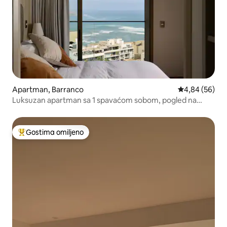
Apartman, Barranco
Prosečna ocen
4,84 (56)
Luksuzan apartman sa 1 spavaćom sobom, pogled na
okean, klima-uređaj u Baranku | 1706
Gostima omiljeno
Najuspešniji među gostima omiljenim